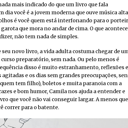
 nada mais indicado do que um livro que fala
m dia você é a jovem moderna que ouve música alta
olhos é você quem está interfonando para o portei
a garota que mora no andar de cima. O que acontece
 dizer, não tem nada de simples.
eu novo livro, a vida adulta costuma chegar de u
m curso preparatório, sem nada. Ou pelo menos é
sequência disso é muito estranhamento, reflexões 
s agitadas e os dias sem grandes preocupações, se
e quem tem filho), boletos e muita paranoia com a
cazes e bom humor, Camila nos ajuda a entender e
ivro que você não vai conseguir largar. A menos que
ê correr para o batente.