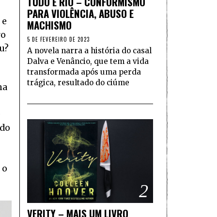
TUDO É RIO – CONFORMISMO
PARA VIOLÊNCIA, ABUSO E
 e
MACHISMO
ro
5 DE FEVEREIRO DE 2023
u?
A novela narra a história do casal
Dalva e Venâncio, que tem a vida
transformada após uma perda
trágica, resultado do ciúme
ma
e
ndo
 o
2
VERITY – MAIS UM LIVRO