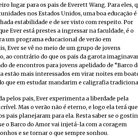
o lugar para os pais de Everett Wang. Para eles, 
tunidades nos Estados Unidos, uma boa educação é
hada estabilidade e de ser visto com respeito. Por
ue Ever está prestes a ingressar na faculdade, é o
ra um programa educacional de verão em
is, Ever se vê no meio de um grupo de jovens
o, ao contrário do que os pais da garota imaginava
do de encontros para jovens apelidado de “Barco d
ca estão mais interessados em virar noites em boat
o que em estudar mandarim e caligrafia tradiciona
da pelos pais, Ever experimenta a liberdade pela
ível. Mas o verão não é eterno, e logo ela terá que
 os pais planejaram para ela. Resta saber se o gosti
 se o Barco do Amor vai injetá-la com a coragem
sonhos e se tornar o que sempre sonhou.