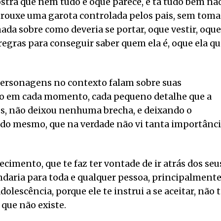
stra que nem tudo é oque parece, e tá tudo bem nã
 trouxe uma garota controlada pelos pais, sem tom
da sobre como deveria se portar, oque vestir, oque
regras para conseguir saber quem ela é, oque ela qu
 personagens no contexto falam sobre suas
to em cada momento, cada pequeno detalhe que a
os, não deixou nenhuma brecha, e deixando o
o mesmo, que na verdade não vi tanta importânc
cimento, que te faz ter vontade de ir atrás dos seu
daria para toda e qualquer pessoa, principalment
olescência, porque ele te instrui a se aceitar, não 
que não existe.