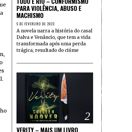
TUDO É RIO – CONFORMISMO
que
PARA VIOLÊNCIA, ABUSO E
 a
MACHISMO
5 DE FEVEREIRO DE 2023
A novela narra a história do casal
Dalva e Venâncio, que tem a vida
transformada após uma perda
trágica, resultado do ciúme
m,
o
es
l.
nho
2
VERITY – MAIS UM LIVRO