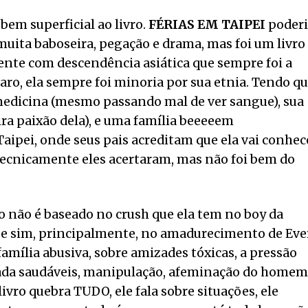
em superficial ao livro.
FÉRIAS EM TAIPEI
poderi
muita baboseira, pegação e drama, mas foi um livro
ente com descendência asiática que sempre foi a
laro, ela sempre foi minoria por sua etnia. Tendo q
medicina (mesmo passando mal de ver sangue), sua
a paixão dela), e uma família beeeeem
Taipei, onde seus pais acreditam que ela vai conhec
. Tecnicamente eles acertaram, mas não foi bem do
ro não é baseado no crush que ela tem no boy da
 e sim, principalmente, no amadurecimento de Ever
 família abusiva, sobre amizades tóxicas, a pressão
ada saudáveis, manipulação, afeminação do homem
livro quebra TUDO, ele fala sobre situações, ele