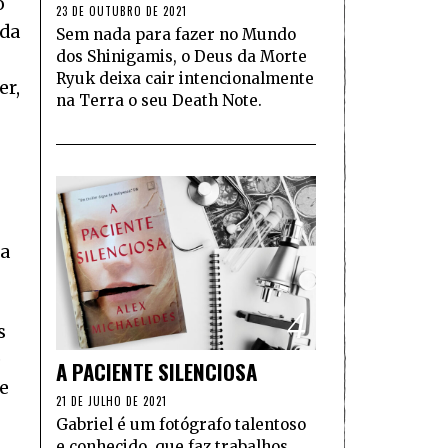
o
23 DE OUTUBRO DE 2021
ada
Sem nada para fazer no Mundo
dos Shinigamis, o Deus da Morte
Ryuk deixa cair intencionalmente
er,
na Terra o seu Death Note.
ia
4
s
e
A PACIENTE SILENCIOSA
te
21 DE JULHO DE 2021
Gabriel é um fotógrafo talentoso
e conhecido, que faz trabalhos