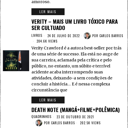
amoroso.
LER MAIS
VERITY – MAIS UM LIVRO TÓXICO PARA
SER CULTUADO
LIVROS
24 DE JULHO DE 2022
POR
CARLOS BARROS
204.6K VIEWS
Verity Crawford é a autora best-seller por trás
de uma série de sucesso. Ela está no auge de
sua carreira, aclamada pela crítica e pelo
público, no entanto, um súbito e terrível
acidente acaba interrompendo suas
atividades, deixando-a sem condições de
concluir a história… E é nessa complexa
circunstância que
LER MAIS
DEATH NOTE (MANGÁ+FILME+POLÊMICA)
QUADRINHOS
23 DE OUTUBRO DE 2021
POR
CARLOS BARROS
202.5K VIEWS