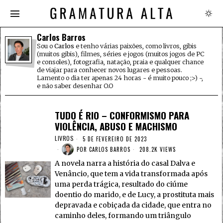
Carlos Barros
Sou o
Carlos
e tenho várias paixões, como livros, gibis
(muitos gibis), filmes, séries e jogos (muitos jogos de PC
e consoles), fotografia, natação, praia e qualquer chance
de viajar para conhecer novos lugares e pessoas.
Lamento o dia ter apenas 24 horas - é muito pouco ;>) -,
e não saber desenhar O.O
TUDO É RIO – CONFORMISMO PARA
VIOLÊNCIA, ABUSO E MACHISMO
LIVROS
5 DE FEVEREIRO DE 2023
POR
CARLOS BARROS
208.2K VIEWS
A novela narra a história do casal Dalva e
Venâncio, que tem a vida transformada após
uma perda trágica, resultado do ciúme
doentio do marido, e de Lucy, a prostituta mais
depravada e cobiçada da cidade, que entra no
caminho deles, formando um triângulo