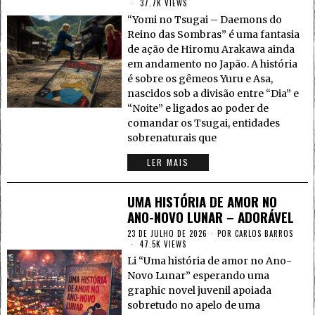
37.7K VIEWS
“Yomi no Tsugai – Daemons do
Reino das Sombras” é uma fantasia
de ação de Hiromu Arakawa ainda
em andamento no Japão. A história
é sobre os gêmeos Yuru e Asa,
nascidos sob a divisão entre “Dia” e
“Noite” e ligados ao poder de
comandar os Tsugai, entidades
sobrenaturais que
LER MAIS
UMA HISTÓRIA DE AMOR NO
ANO-NOVO LUNAR – ADORÁVEL
23 DE JULHO DE 2026
POR
CARLOS BARROS
47.5K VIEWS
Li “Uma história de amor no Ano-
Novo Lunar” esperando uma
graphic novel juvenil apoiada
sobretudo no apelo de uma