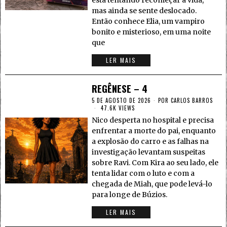
está tentando recomeçar a vida,
mas ainda se sente deslocado.
Então conhece Elia, um vampiro
bonito e misterioso, em uma noite
que
LER MAIS
REGÊNESE – 4
5 DE AGOSTO DE 2026
POR
CARLOS BARROS
47.6K VIEWS
Nico desperta no hospital e precisa
enfrentar a morte do pai, enquanto
a explosão do carro e as falhas na
investigação levantam suspeitas
sobre Ravi. Com Kira ao seu lado, ele
tenta lidar com o luto e com a
chegada de Miah, que pode levá-lo
para longe de Búzios.
LER MAIS