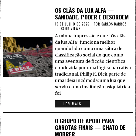
OS CLÃS DA LUA ALFA —
SANIDADE, PODER E DESORDEM
19 DE JULHO DE 2026
POR
CARLOS BARROS
33.6K VIEWS
A minha impressão é que “Os clãs
da lua Alfa” funciona melhor
quando lido como uma sátira de
classificação social do que como
uma aventura de ficção científica
conduzida por uma lógica narrativa
tradicional. Philip K. Dick parte de
uma ideia incômoda: uma lua que
serviu como instituição psiquiátrica
foi
LER MAIS
O GRUPO DE APOIO PARA
GAROTAS FINAIS — CHATO DE
MORRER