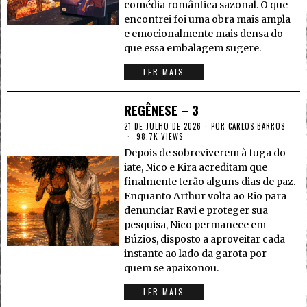
comédia romântica sazonal. O que
encontrei foi uma obra mais ampla
e emocionalmente mais densa do
que essa embalagem sugere.
LER MAIS
REGÊNESE – 3
21 DE JULHO DE 2026
POR
CARLOS BARROS
98.7K VIEWS
Depois de sobreviverem à fuga do
iate, Nico e Kira acreditam que
finalmente terão alguns dias de paz.
Enquanto Arthur volta ao Rio para
denunciar Ravi e proteger sua
pesquisa, Nico permanece em
Búzios, disposto a aproveitar cada
instante ao lado da garota por
quem se apaixonou.
LER MAIS