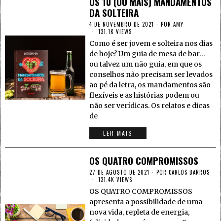
OS 10 (OU MAIS) MANDAMENTOS
DA SOLTEIRA
4 DE NOVEMBRO DE 2021
POR
AMY
131.1K VIEWS
Como é ser jovem e solteira nos dias
de hoje? Um guia de mesa de bar…
ou talvez um não guia, em que os
conselhos não precisam ser levados
ao pé da letra, os mandamentos são
flexíveis e as histórias podem ou
não ser verídicas. Os relatos e dicas
de
LER MAIS
OS QUATRO COMPROMISSOS
27 DE AGOSTO DE 2021
POR
CARLOS BARROS
131.4K VIEWS
OS QUATRO COMPROMISSOS
apresenta a possibilidade de uma
nova vida, repleta de energia,