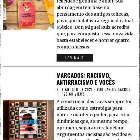
felicidade genuína e amor. Sua
abordagem tem base no
pensamento dos antigos toltecas,
povo que habitava a região do atual
México. Don Miguel Ruiz acredita
que, para conquistar essa nova vida,
basta estabelecer e honrar quatro
compromissos
LER MAIS
MARCADOS: RACISMO,
ANTIRRACISMO E VOCÊS
2 DE AGOSTO DE 2021
POR
CARLOS BARROS
128.6K VIEWS
A construção das raças sempre foi
utilizada como estratégia para
obter e manter o poder, para criar
dinâmicas que, ao mesmo tempo,
oprimem, separam e silenciam.
Argumentos racistas são tecidos e,