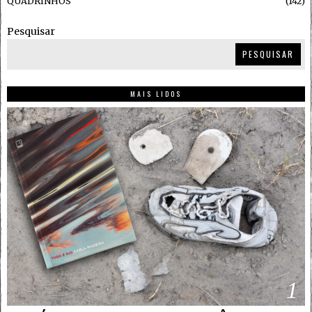
QUADRINHOS
142
Pesquisar
PESQUISAR
MAIS LIDOS
1