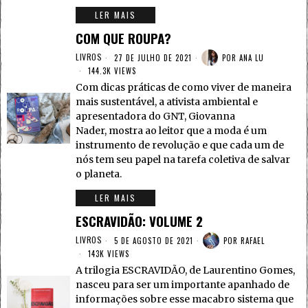
LER MAIS
COM QUE ROUPA?
LIVROS
27 DE JULHO DE 2021
POR
ANA LU
144.3K VIEWS
Com dicas práticas de como viver de maneira
mais sustentável, a ativista ambiental e
apresentadora do GNT, Giovanna
Nader, mostra ao leitor que a moda é um
instrumento de revolução e que cada um de
nós tem seu papel na tarefa coletiva de salvar
o planeta.
LER MAIS
ESCRAVIDÃO: VOLUME 2
LIVROS
5 DE AGOSTO DE 2021
POR
RAFAEL
143K VIEWS
A trilogia ESCRAVIDÃO, de Laurentino Gomes,
nasceu para ser um importante apanhado de
informações sobre esse macabro sistema que