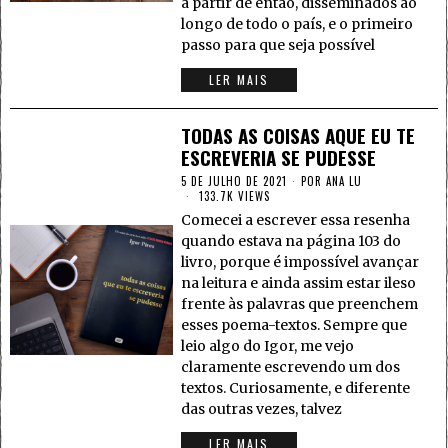
a partir de então, disseminados ao
longo de todo o país, e o primeiro
passo para que seja possível
LER MAIS
TODAS AS COISAS AQUE EU TE
ESCREVERIA SE PUDESSE
5 DE JULHO DE 2021
POR
ANA LU
133.7K VIEWS
Comecei a escrever essa resenha
quando estava na página 103 do
livro, porque é impossível avançar
na leitura e ainda assim estar ileso
frente às palavras que preenchem
esses poema-textos. Sempre que
leio algo do Igor, me vejo
claramente escrevendo um dos
textos. Curiosamente, e diferente
das outras vezes, talvez
LER MAIS