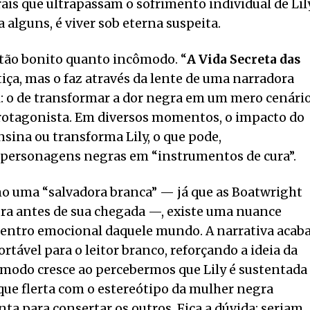
ais que ultrapassam o sofrimento individual de Lily
a alguns, é viver sob eterna suspeita.
a tão bonito quanto incômodo. “
A Vida Secreta das
tiça, mas o faz através da lente de uma narradora
al: o de transformar a dor negra em um mero cenári
otagonista. Em diversos momentos, o impacto do
sina ou transforma Lily, o que pode,
 personagens negras em “instrumentos de cura”.
mo uma “salvadora branca” — já que as Boatwright
ura antes de sua chegada —, existe uma nuance
o centro emocional daquele mundo. A narrativa acab
ável para o leitor branco, reforçando a ideia da
ômodo cresce ao percebermos que Lily é sustentada
que flerta com o estereótipo da mulher negra
ta para consertar os outros. Fica a dúvida: seriam