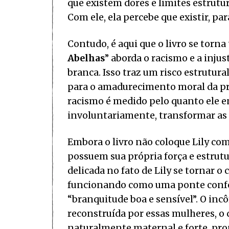
que existem dores e limites estrutur
Com ele, ela percebe que existir, par
Contudo, é aqui que o livro se torn
Abelhas
” aborda o racismo e a injus
branca. Isso traz um risco estrutur
para o amadurecimento moral da pr
racismo é medido pelo quanto ele en
involuntariamente, transformar as
Embora o livro não coloque Lily co
possuem sua própria força e estrut
delicada no fato de Lily se tornar 
funcionando como uma ponte confort
“branquitude boa e sensível”. O inc
reconstruída por essas mulheres, o 
naturalmente maternal e forte, pron