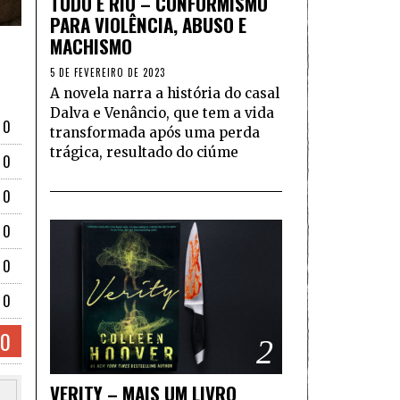
TUDO É RIO – CONFORMISMO
PARA VIOLÊNCIA, ABUSO E
MACHISMO
5 DE FEVEREIRO DE 2023
A novela narra a história do casal
Dalva e Venâncio, que tem a vida
10
transformada após uma perda
trágica, resultado do ciúme
10
10
10
10
10
10
2
VERITY – MAIS UM LIVRO