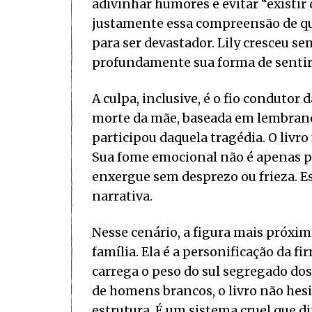
adivinhar humores e evitar “existir
justamente essa compreensão de qu
para ser devastador. Lily cresceu s
profundamente sua forma de sentir e
A culpa, inclusive, é o fio condutor
morte da mãe, baseada em lembranç
participou daquela tragédia. O livro
Sua fome emocional não é apenas pe
enxergue sem desprezo ou frieza. Es
narrativa.
Nesse cenário, a figura mais próxim
família. Ela é a personificação da
carrega o peso do sul segregado do
de homens brancos, o livro não hesi
estrutura. É um sistema cruel que 