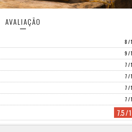
AVALIAÇÃO
8
/
9
/
7
/
7
/
7
/
7
/
7.5
/