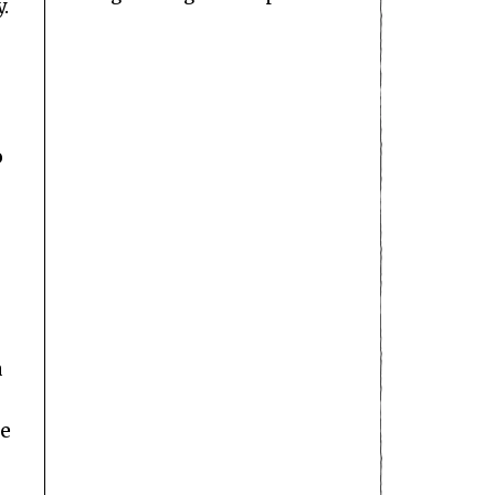
.
o
a
 e