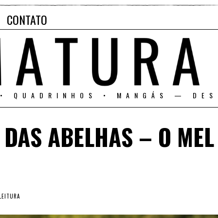
CONTATO
 • QUADRINHOS • MANGÁS — DES
 DAS ABELHAS – O MEL
LEITURA