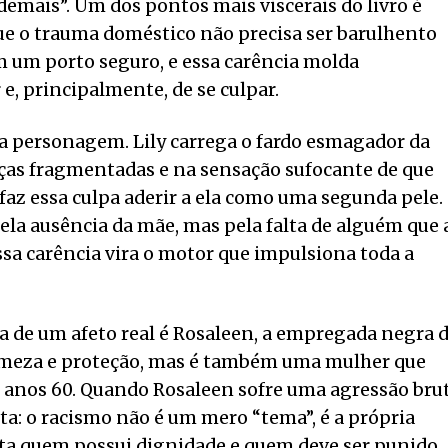
 demais”. Um dos pontos mais viscerais do livro é
e o trauma doméstico não precisa ser barulhento
em um porto seguro, e essa carência molda
, principalmente, de se culpar.
 da personagem. Lily carrega o fardo esmagador da
as fragmentadas e na sensação sufocante de que
 faz essa culpa aderir a ela como uma segunda pele.
la ausência da mãe, mas pela falta de alguém que 
sa carência vira o motor que impulsiona toda a
a de um afeto real é Rosaleen, a empregada negra 
 firmeza e proteção, mas é também uma mulher que
s anos 60. Quando Rosaleen sofre uma agressão bru
ta: o racismo não é um mero “tema”, é a própria
dita quem possui dignidade e quem deve ser punido