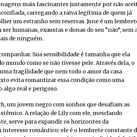
sonagens mais fascinantes justamente por não acei
esconfiada, carregando a raiva legítima de quem já
her um estranho sem reservas. June é um lembret
 ser humanas, exaustas e donas do seu “não”, sem 
rais de ninguém.
companhar. Sua sensibilidade é tamanha que ela
o mundo como se não tivesse pele. Através dela, o
m uma fragilidade que nem todo o amor da casa
exto evita romantizar essa condição como uma
o algo real e perigoso.
ch, um jovem negro com sonhos que desafiam as
stêmico. A relação de Lily com ele, mesclando
e, serve para expandir os horizontes da
 interesse romântico; ele é o lembrete constante 