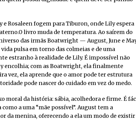
ily e Rosaleen fogem para Tiburon, onde Lily espera
aterno.O livro muda de temperatura. Ao saírem do
niverso das irmãs Boatwright — August, June e May
a vida pulsa em torno das colmeias e de uma
e estranho à realidade de Lily. É impossível não
ily encolhia; com as Boatwright, ela finalmente
ra vez, ela aprende que o amor pode ter estrutura
autoridade pode nascer do cuidado em vez do medo.
moral da história: sábia, acolhedora e firme. É fác
la como a uma “mãe possível”. August tem a
 dor da menina, oferecendo a ela um modo de existir