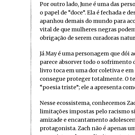
Por outro lado, June é uma das per
o papel de “doce”. Ela é fechada e d
apanhou demais do mundo para acol
vital de que mulheres negras podem
obrigação de serem curadoras natu
Já May é uma personagem que dói a
parece absorver todo o sofrimento d
livro toca em uma dor coletiva e e
consegue proteger totalmente. O t
“poesia triste”; ele a apresenta com
Nesse ecossistema, conhecemos Za
limitações impostas pelo racismo si
amizade e encantamento adolescent
protagonista. Zach não é apenas um