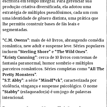
escritora em tempo integral. Para gerenciar sua
produção criativa diversificada, ela adotou uma
estratégia de múltiplos pseudônimos, cada um com
uma identidade de gênero distinta, uma prática que
lhe permitiu construir bases de fãs leais e
segmentadas.
“
C.M. Owens
”: mais de 40 livros, abrangendo comédia
romântica, new adult e suspense leve. Séries populares
incluem “
Sterling Shore
” e “
The Wild Ones
”.
“
Kristy Cunning
”: cerca de 10 livros com temas de
fantasia paranormal, humor sombrio e múltiplos
parceiros românticos. Séries completas como “
All The
Pretty Monsters
”.
“
S.T. Abby
”: a série “
Mindf*ck
”, caracterizada por
violência, vingança e suspense psicológico. O nome
“
Stabby
” (esfaqueador/a) é um jogo de palavras
intencional.