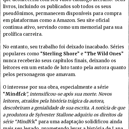
livros, incluindo os publicados sob todos os seus
pseudônimos, permanecem disponíveis para compra
em plataformas como a Amazon. Seu site oficial
continua ativo, servindo como um memorial para sua
prolífica carreira.
No entanto, seu trabalho foi deixado inacabado. Séries
populares como “
Sterling Shore
” e “
The Wild Ones
”
nunca receberão seus capítulos finais, deixando os
leitores em um estado de luto tanto pela autora quanto
pelos personagens que amavam.
O interesse por sua obra, especialmente a série
“
Mindf
ck
”, intensificou-se após sua morte. Novos
leitores, atraídos pela história trágica da autora,
descobriram a genialidade de sua escrita. A notícia de que
a produtora de Sylvester Stallone adquiriu os direitos da
série “Mindf
ck” para uma adaptação solidificou ainda
mais seu legado, prometendo levar a história de Lana