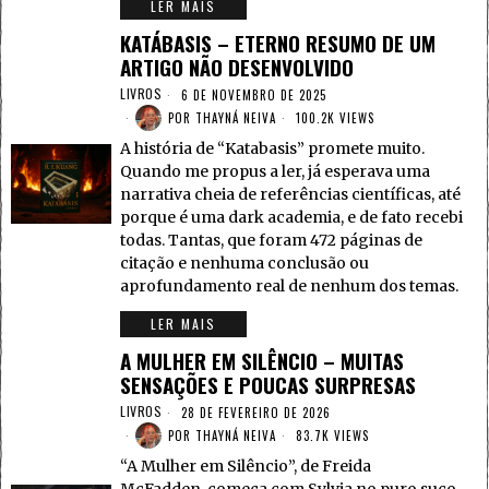
LER MAIS
KATÁBASIS – ETERNO RESUMO DE UM
ARTIGO NÃO DESENVOLVIDO
LIVROS
6 DE NOVEMBRO DE 2025
POR
THAYNÁ NEIVA
100.2K VIEWS
A história de “Katabasis” promete muito.
Quando me propus a ler, já esperava uma
narrativa cheia de referências científicas, até
porque é uma dark academia, e de fato recebi
todas. Tantas, que foram 472 páginas de
citação e nenhuma conclusão ou
aprofundamento real de nenhum dos temas.
LER MAIS
A MULHER EM SILÊNCIO – MUITAS
SENSAÇÕES E POUCAS SURPRESAS
LIVROS
28 DE FEVEREIRO DE 2026
POR
THAYNÁ NEIVA
83.7K VIEWS
“A Mulher em Silêncio”, de Freida