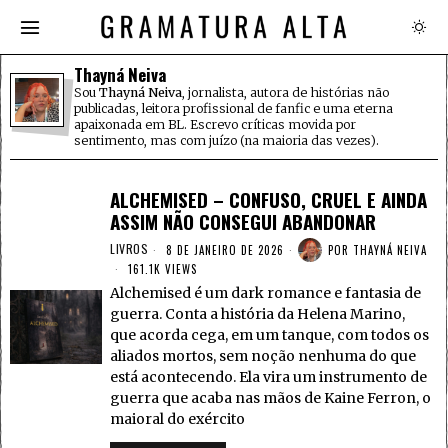
Thayná Neiva
Sou
Thayná Neiva
, jornalista, autora de histórias não
publicadas, leitora profissional de fanfic e uma eterna
apaixonada em BL. Escrevo críticas movida por
sentimento, mas com juízo (na maioria das vezes).
ALCHEMISED – CONFUSO, CRUEL E AINDA
ASSIM NÃO CONSEGUI ABANDONAR
LIVROS
8 DE JANEIRO DE 2026
POR
THAYNÁ NEIVA
161.1K VIEWS
Alchemised é um dark romance e fantasia de
guerra. Conta a história da Helena Marino,
que acorda cega, em um tanque, com todos os
aliados mortos, sem noção nenhuma do que
está acontecendo. Ela vira um instrumento de
guerra que acaba nas mãos de Kaine Ferron, o
maioral do exército