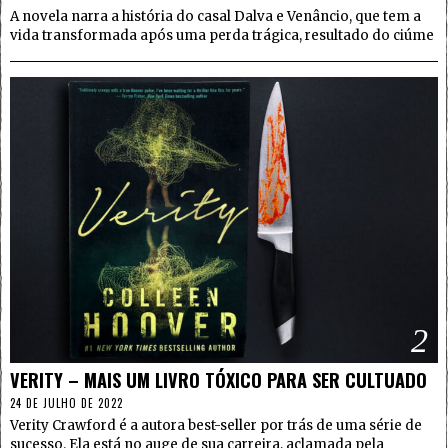
A novela narra a história do casal Dalva e Venâncio, que tem a
vida transformada após uma perda trágica, resultado do ciúme
2
VERITY – MAIS UM LIVRO TÓXICO PARA SER CULTUADO
24 DE JULHO DE 2022
Verity Crawford é a autora best-seller por trás de uma série de
sucesso. Ela está no auge de sua carreira, aclamada pela