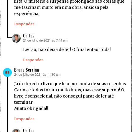
lista. O mistério e suspense prolongado são coisas que
me fascinam muito em uma obra, ansiosa pela
experiência.
Responder
Carlos
21 de julho de 2021 às 7:44 pm
disse:
Livrão, não deixa de ler! O final então, foda!
Responder
Bruna Serrina
24 de julho de 2021 às 11:10 am
disse:
Já é o terceiro livro que leio por conta de suas resenhas
Carlos e todos foram muito bons, mas esse superou! O
livro é sensacional, não consegui parar de ler até
terminar.
Muito obrigada!!
Responder
Carlos