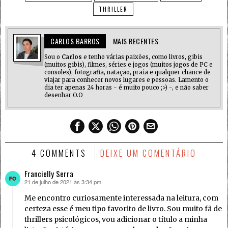
THRILLER
CARLOS BARROS
MAIS RECENTES
Sou o
Carlos
e tenho várias paixões, como livros, gibis
(muitos gibis), filmes, séries e jogos (muitos jogos de PC e
consoles), fotografia, natação, praia e qualquer chance de
viajar para conhecer novos lugares e pessoas. Lamento o
dia ter apenas 24 horas - é muito pouco ;>) -, e não saber
desenhar O.O
4 COMMENTS
DEIXE UM COMENTÁRIO
Francielly Serra
21 de julho de 2021 às 3:34 pm
disse:
Me encontro curiosamente interessada na leitura, com
certeza esse é meu tipo favorito de livro. Sou muito fã de
thrillers psicológicos, vou adicionar o título a minha