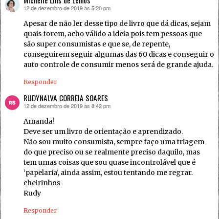
12 de dezembro de 2019 às 5:20 pm
disse:
Apesar de não ler desse tipo de livro que dá dicas, sejam
quais forem, acho válido a ideia pois tem pessoas que
são super consumistas e que se, de repente,
conseguirem seguir algumas das 60 dicas e conseguir o
auto controle de consumir menos será de grande ajuda.
Responder
RUDYNALVA CORREIA SOARES
12 de dezembro de 2019 às 8:42 pm
disse:
Amanda!
Deve ser um livro de orientação e aprendizado.
Não sou muito consumista, sempre faço uma triagem
do que preciso ou se realmente preciso daquilo, mas
tem umas coisas que sou quase incontrolável que é
‘papelaria’, ainda assim, estou tentando me regrar.
cheirinhos
Rudy
Responder