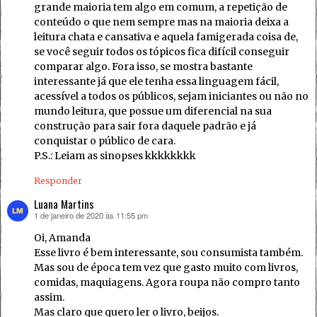
grande maioria tem algo em comum, a repetição de
conteúdo o que nem sempre mas na maioria deixa a
leitura chata e cansativa e aquela famigerada coisa de,
se você seguir todos os tópicos fica difícil conseguir
comparar algo. Fora isso, se mostra bastante
interessante já que ele tenha essa linguagem fácil,
acessível a todos os públicos, sejam iniciantes ou não no
mundo leitura, que possue um diferencial na sua
construção para sair fora daquele padrão e já
conquistar o público de cara.
P.S.: Leiam as sinopses kkkkkkkk
Responder
Luana Martins
1 de janeiro de 2020 às 11:55 pm
disse:
Oi, Amanda
Esse livro é bem interessante, sou consumista também.
Mas sou de época tem vez que gasto muito com livros,
comidas, maquiagens. Agora roupa não compro tanto
assim.
Mas claro que quero ler o livro, beijos.