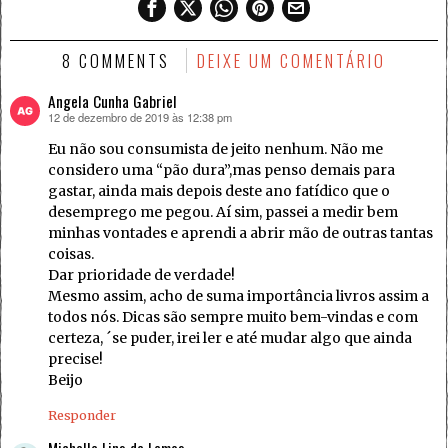
8 COMMENTS
DEIXE UM COMENTÁRIO
Angela Cunha Gabriel
12 de dezembro de 2019 às 12:38 pm
disse:
Eu não sou consumista de jeito nenhum. Não me
considero uma “pão dura”,mas penso demais para
gastar, ainda mais depois deste ano fatídico que o
desemprego me pegou. Aí sim, passei a medir bem
minhas vontades e aprendi a abrir mão de outras tantas
coisas.
Dar prioridade de verdade!
Mesmo assim, acho de suma importância livros assim a
todos nós. Dicas são sempre muito bem-vindas e com
certeza, ´se puder, irei ler e até mudar algo que ainda
precise!
Beijo
Responder
Michelle Lins de Lemos