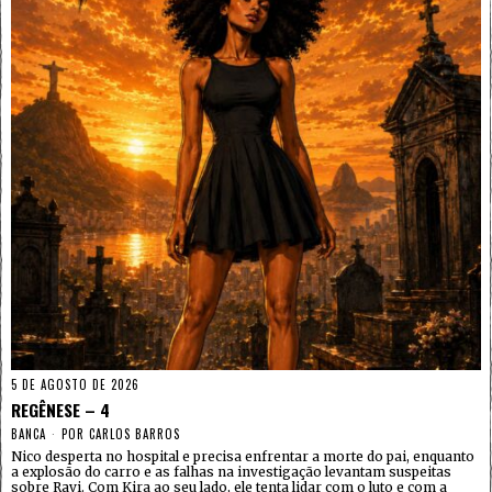
5 DE AGOSTO DE 2026
REGÊNESE – 4
BANCA
POR
CARLOS BARROS
Nico desperta no hospital e precisa enfrentar a morte do pai, enquanto
a explosão do carro e as falhas na investigação levantam suspeitas
sobre Ravi. Com Kira ao seu lado, ele tenta lidar com o luto e com a