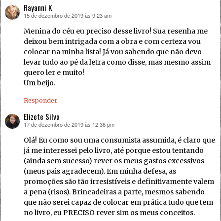
Rayanni K
15 de dezembro de 2019 às 9:23 am
disse:
Menina do céu eu preciso desse livro! Sua resenha me
deixou bem intrigada com a obra e com certeza vou
colocar na minha lista! Já vou sabendo que não devo
levar tudo ao pé da letra como disse, mas mesmo assim
quero ler e muito!
Um beijo.
Responder
Elizete Silva
17 de dezembro de 2019 às 12:36 pm
disse:
Olá! Eu como sou uma consumista assumida, é claro que
já me interessei pelo livro, até porque estou tentando
(ainda sem sucesso) rever os meus gastos excessivos
(meus pais agradecem). Em minha defesa, as
promoções são tão irresistíveis e definitivamente valem
a pena (risos). Brincadeiras a parte, mesmos sabendo
que não serei capaz de colocar em prática tudo que tem
no livro, eu PRECISO rever sim os meus conceitos.