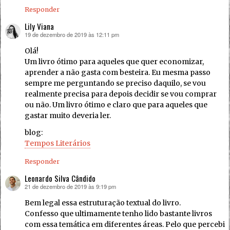
Responder
Lily Viana
19 de dezembro de 2019 às 12:11 pm
disse:
Olá!
Um livro ótimo para aqueles que quer economizar,
aprender a não gasta com besteira. Eu mesma passo
sempre me perguntando se preciso daquilo, se vou
realmente precisa para depois decidir se vou comprar
ou não. Um livro ótimo e claro que para aqueles que
gastar muito deveria ler.
blog:
Tempos Literários
Responder
Leonardo Silva Cândido
21 de dezembro de 2019 às 9:19 pm
disse:
Bem legal essa estruturação textual do livro.
Confesso que ultimamente tenho lido bastante livros
com essa temática em diferentes áreas. Pelo que percebi