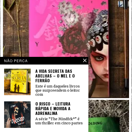
NÃO PERCA
A VIDA SECRETA DAS
ABELHAS – O MEL E O
FERRÃO
Este é um daqueles livros
que surpreendem o leitor
com
O RISCO – LEITURA
RÁPIDA E MOVIDA A
ADRENALINA
A série “The Mindfck*” é
um thriller em cinco partes