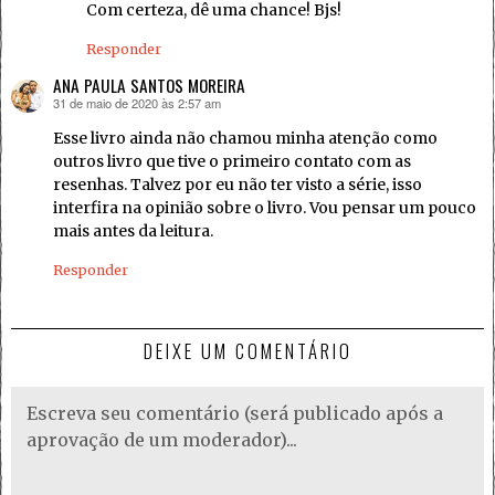
Com certeza, dê uma chance! Bjs!
Responder
ANA PAULA SANTOS MOREIRA
31 de maio de 2020 às 2:57 am
disse:
Esse livro ainda não chamou minha atenção como
outros livro que tive o primeiro contato com as
resenhas. Talvez por eu não ter visto a série, isso
interfira na opinião sobre o livro. Vou pensar um pouco
mais antes da leitura.
Responder
DEIXE UM COMENTÁRIO