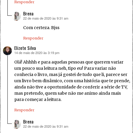
Responder
Brena
22 de maio de 2020 às 9:31 am
disse:
Com certeza. Bjss
Responder
Elizete Silva
14 de maio de 2020 às 3:19 pm
disse:
Olá! Ahhhh e para aquelas pessoas que querem variar
um pouco sua leitura neh, tipo eu! Para variar não
conhecia o livro, mas já gostei de tudo que li, parece ser
um livro bem dinâmico, com uma história que te prende,
ainda não tive a oportunidade de conferir a série de TV,
mas pretendo, quem sabe não me animo ainda mais
para começar a leitura.
Responder
Brena
22 de maio de 2020 às 9:31 am
disse: