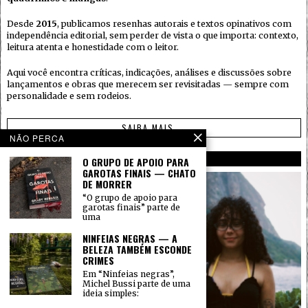
Desde
2015
, publicamos resenhas autorais e textos opinativos com
independência editorial, sem perder de vista o que importa: contexto,
leitura atenta e honestidade com o leitor.
Aqui você encontra críticas, indicações, análises e discussões sobre
lançamentos e obras que merecem ser revisitadas — sempre com
personalidade e sem rodeios.
SAIBA MAIS →
NÃO PERCA
AUTORES
O GRUPO DE APOIO PARA
GAROTAS FINAIS — CHATO
DE MORRER
“O grupo de apoio para
garotas finais” parte de
uma
NINFEIAS NEGRAS — A
BELEZA TAMBÉM ESCONDE
CRIMES
Em “Ninfeias negras”,
Michel Bussi parte de uma
ideia simples: