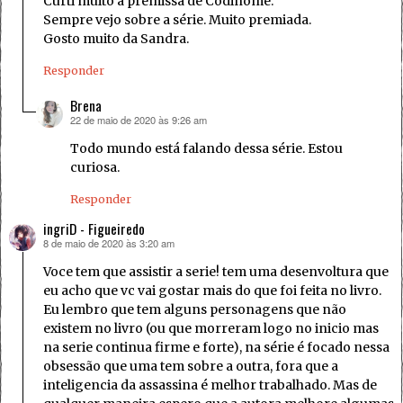
Curti muito a premissa de Codinome.
Sempre vejo sobre a série. Muito premiada.
Gosto muito da Sandra.
Responder
Brena
22 de maio de 2020 às 9:26 am
disse:
Todo mundo está falando dessa série. Estou
curiosa.
Responder
ingriD - Figueiredo
8 de maio de 2020 às 3:20 am
disse:
Voce tem que assistir a serie! tem uma desenvoltura que
eu acho que vc vai gostar mais do que foi feita no livro.
Eu lembro que tem alguns personagens que não
existem no livro (ou que morreram logo no inicio mas
na serie continua firme e forte), na série é focado nessa
obsessão que uma tem sobre a outra, fora que a
inteligencia da assassina é melhor trabalhado. Mas de