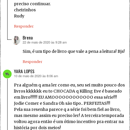
preciso continuar.
cheirinhos
Rudy
Responder
Brena
22 de maio de 2020 às 9:28 am
disse:
Sim, é um tipo de livro que vale a pena a leitura! Bjs!
Responder
YARA LOPES
10 de maio de 2020 às 8:06 am
disse:
Pra alguém q ama ler como eu, seu sei muito pouco dos
livros kkkkkk eu to CHOCADA q Killing Eve é baseado
em livro!!!!!! EU AMOOOOOOOOOOOO essa série!!!
Jodie Comer e Sandra Oh são tipo.. PERFEITAS!!!
Pela sua resenha parece q a série foi bem fiel ao livro,
mas mesmo assim eu preciso ler! A terceira temporada
voltou agora então é um ótimo incentivo pra entrar na
história por dois meios!