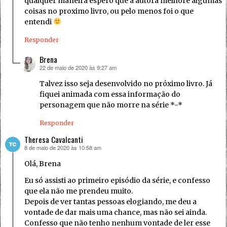
qualquer maneira espero que a autora melhore algumas
coisas no proximo livro, ou pelo menos foi o que
entendi
Responder
Brena
22 de maio de 2020 às 9:27 am
disse:
Talvez isso seja desenvolvido no próximo livro. Já
fiquei animada com essa informação do
personagem que não morre na série *-*
Responder
Theresa Cavalcanti
8 de maio de 2020 às 10:58 am
disse:
Olá, Brena
Eu só assisti ao primeiro episódio da série, e confesso
que ela não me prendeu muito.
Depois de ver tantas pessoas elogiando, me deu a
vontade de dar mais uma chance, mas não sei ainda.
Confesso que não tenho nenhum vontade de ler esse