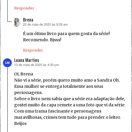
Responder
Brena
22 de maio de 2020 às 9:29 am
disse:
É um ótimo livro para quem gosta da série!
Recomendo. Bjsss!
Responder
Luana Martins
10 de maio de 2020 às 4:30 pm
disse:
Oi, Brena
Não vi a série, porém quero muito amo a Sandra Oh.
Essa mulher se entrega totalmente aos seus
personagens.
Sobre o livro nem sabia que a série era adaptação dele,
gostei muito da capa remete a uma foto que vi da série.
Com uma trama fascinante e personagens
maravilhosas, crimes tem tudo para prender o leitor.
Beijos