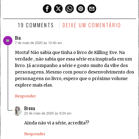
19 COMMENTS
DEIXE UM COMENTÁRIO
Bia
7 de maio de 2020 às 10:40 am
disse:
Morta! Não sabia que tinha o livro de Killing Eve. Na
verdade , não sabia que essa série era inspirada em um
livro. Já acompanho a série e gosto muito da vibe dos
personagens. Mesmo com pouco desenvolvimento dos
personagens no livro, espero que o próximo volume
explore mais elas.
Responder
Brena
22 de maio de 2020 às 9:24 am
disse:
Ainda não vi a série, acredita??
Responder