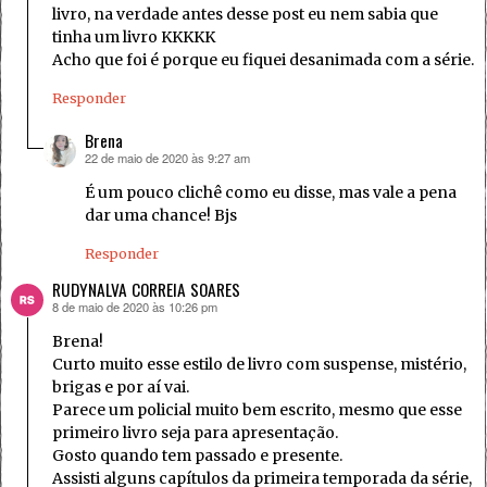
livro, na verdade antes desse post eu nem sabia que
tinha um livro KKKKK
Acho que foi é porque eu fiquei desanimada com a série.
Responder
Brena
22 de maio de 2020 às 9:27 am
disse:
É um pouco clichê como eu disse, mas vale a pena
dar uma chance! Bjs
Responder
RUDYNALVA CORREIA SOARES
8 de maio de 2020 às 10:26 pm
disse:
Brena!
Curto muito esse estilo de livro com suspense, mistério,
brigas e por aí vai.
Parece um policial muito bem escrito, mesmo que esse
primeiro livro seja para apresentação.
Gosto quando tem passado e presente.
Assisti alguns capítulos da primeira temporada da série,