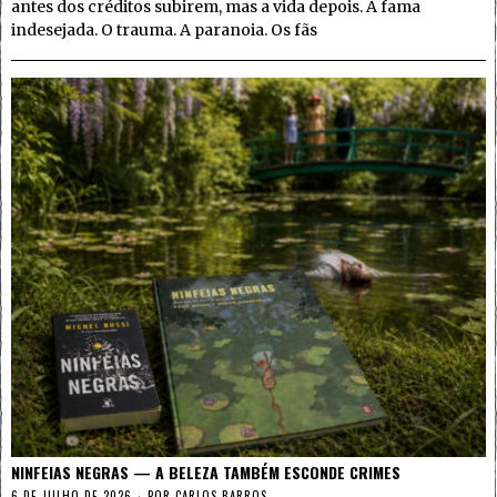
antes dos créditos subirem, mas a vida depois. A fama
indesejada. O trauma. A paranoia. Os fãs
NINFEIAS NEGRAS — A BELEZA TAMBÉM ESCONDE CRIMES
6 DE JULHO DE 2026
POR
CARLOS BARROS