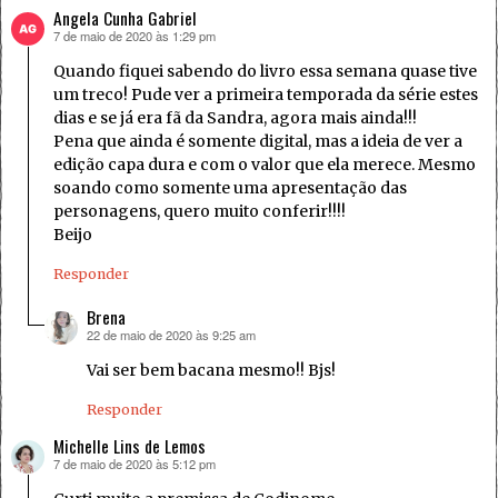
Angela Cunha Gabriel
7 de maio de 2020 às 1:29 pm
disse:
Quando fiquei sabendo do livro essa semana quase tive
um treco! Pude ver a primeira temporada da série estes
dias e se já era fã da Sandra, agora mais ainda!!!
Pena que ainda é somente digital, mas a ideia de ver a
edição capa dura e com o valor que ela merece. Mesmo
soando como somente uma apresentação das
personagens, quero muito conferir!!!!
Beijo
Responder
Brena
22 de maio de 2020 às 9:25 am
disse:
Vai ser bem bacana mesmo!! Bjs!
Responder
Michelle Lins de Lemos
7 de maio de 2020 às 5:12 pm
disse: