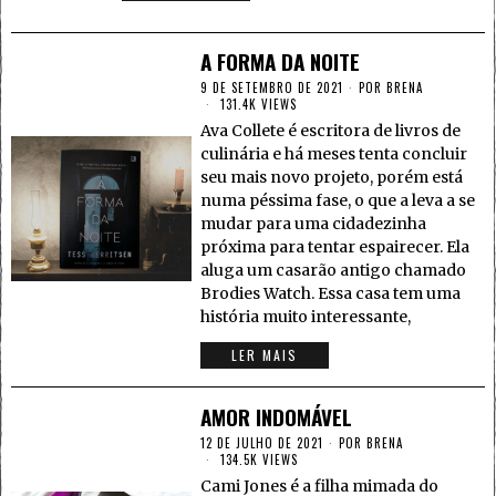
A FORMA DA NOITE
9 DE SETEMBRO DE 2021
POR
BRENA
131.4K VIEWS
Ava Collete é escritora de livros de
culinária e há meses tenta concluir
seu mais novo projeto, porém está
numa péssima fase, o que a leva a se
mudar para uma cidadezinha
próxima para tentar espairecer. Ela
aluga um casarão antigo chamado
Brodies Watch. Essa casa tem uma
história muito interessante,
LER MAIS
AMOR INDOMÁVEL
12 DE JULHO DE 2021
POR
BRENA
134.5K VIEWS
Cami Jones é a filha mimada do