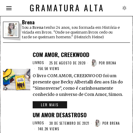
Brena
Sou a
Brena
tenho 24 anos, sou formada em História e
viciada em livros. "Onde se queimam livros cedo ou
tarde se queimam homens." (Heinrich Heine)
COM AMOR, CREEKWOOD
LIVROS
25 DE AGOSTO DE 2020
POR
BRENA
156.5K VIEWS
O livro COM AMOR, CREEKWOOD foi um
presente que Becky Albertalli deu aos fãs do
“Simonverse“, como é carinhosamente
conhecido o universo de Com Amor, Simon.
LER MAIS
UM AMOR DESASTROSO
LIVROS
30 DE SETEMBRO DE 2021
POR
BRENA
140.2K VIEWS