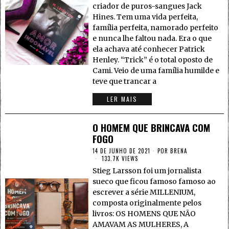
criador de puros-sangues Jack
Hines. Tem uma vida perfeita,
família perfeita, namorado perfeito
e nunca lhe faltou nada. Era o que
ela achava até conhecer Patrick
Henley. “Trick” é o total oposto de
Cami. Veio de uma família humilde e
teve que trancar a
LER MAIS
O HOMEM QUE BRINCAVA COM
FOGO
14 DE JUNHO DE 2021
POR
BRENA
133.7K VIEWS
Stieg Larsson foi um jornalista
sueco que ficou famoso famoso ao
escrever a série MILLENIUM,
composta originalmente pelos
livros: OS HOMENS QUE NÃO
AMAVAM AS MULHERES, A