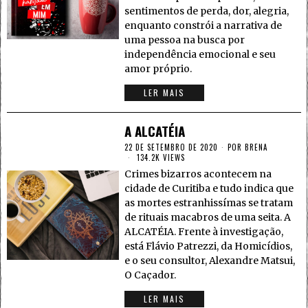
sentimentos de perda, dor, alegria,
enquanto constrói a narrativa de
uma pessoa na busca por
independência emocional e seu
amor próprio.
LER MAIS
A ALCATÉIA
22 DE SETEMBRO DE 2020
POR
BRENA
134.2K VIEWS
Crimes bizarros acontecem na
cidade de Curitiba e tudo indica que
as mortes estranhissímas se tratam
de rituais macabros de uma seita. A
ALCATÉIA. Frente à investigação,
está Flávio Patrezzi, da Homicídios,
e o seu consultor, Alexandre Matsui,
O Caçador.
LER MAIS