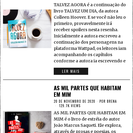
TALVEZ AGORA é a continuação do
livro TALVEZ UM DIA, da autora
Colleen Hoover. E se você não leu o
primeiro, provavelmente irá
receber spoilers nesta resenha.
Inicialmente a autora escreveu a
continuação dos personagens na
plataforma Wattpad, os leitores iam
acompanhando os capítulos
conforme a autora ia escrevendo e
LER MAIS
AS MIL PARTES QUE HABITAM
EM MIM
20 DE NOVEMBRO DE 2020
POR
BRENA
129.7K VIEWS
AS MIL PARTES QUE HABITAM EM
MIM é o livro de estréia do autor
João Marcus Saqueti. Ele explora,
através de prosas e poesias, os