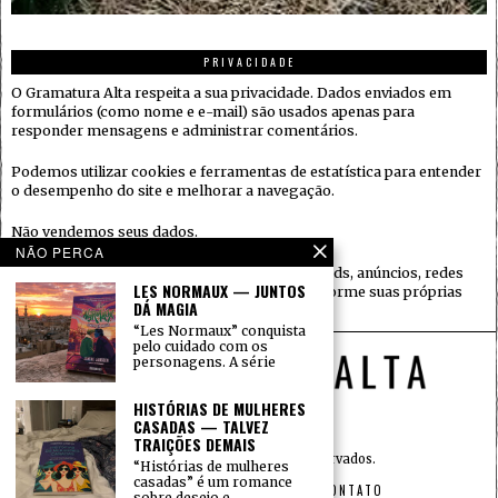
PRIVACIDADE
O Gramatura Alta respeita a sua privacidade. Dados enviados em
formulários (como nome e e-mail) são usados apenas para
responder mensagens e administrar comentários.
Podemos utilizar cookies e ferramentas de estatística para entender
o desempenho do site e melhorar a navegação.
Não vendemos seus dados.
NÃO PERCA
Quando houver serviços de terceiros (ex.: embeds, anúncios, redes
LES NORMAUX — JUNTOS
sociais), eles podem coletar informações conforme suas próprias
DÁ MAGIA
políticas.
“Les Normaux” conquista
pelo cuidado com os
personagens. A série
HISTÓRIAS DE MULHERES
CASADAS — TALVEZ
TRAIÇÕES DEMAIS
© 2015 — Todos os direitos reservados.
“Histórias de mulheres
casadas” é um romance
INÍCIO
SOBRE
PRIVACIDADE
CONTATO
sobre desejo e