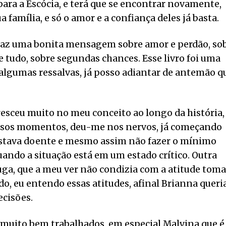
 para a Escócia, e terá que se encontrar novamente,
a família, e só o amor e a confiança deles já basta.
traz uma bonita mensagem sobre amor e perdão, so
e tudo, sobre segundas chances. Esse livro foi uma
r algumas ressalvas, já posso adiantar de antemão q
sceu muito no meu conceito ao longo da história,
ersos momentos, deu-me nos nervos, já começando
 estava doente e mesmo assim não fazer o mínimo
 quando a situação está em um estado crítico. Outra
uga, que a meu ver não condizia com a atitude tom
do, eu entendo essas atitudes, afinal Brianna queri
ecisões.
muito bem trabalhados, em especial Malvina que é