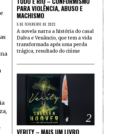
TUDO É RIO – CONFORMISMO
PARA VIOLÊNCIA, ABUSO E
 e
MACHISMO
5 DE FEVEREIRO DE 2023
A novela narra a história do casal
ras
Dalva e Venâncio, que tem a vida
transformada após uma perda
trágica, resultado do ciúme
nna
a
ia
za,
2
e
VERITY – MAIS UM LIVRO