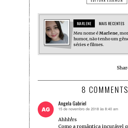
EDITORA ESSÊNCIA
MARLENE
MAIS RECENTES
Meu nome é
Marlene
, mo
humor, não tenho um gêner
séries e filmes.
Shar
8 COMMENT
Angela Gabriel
15 de novembro de 2018 às 8:40 am
disse:
Ahhh!rs
Como a romântica incurável q