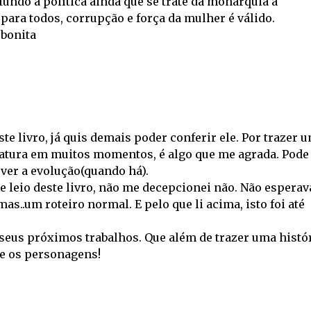
undo a política ainda que se trate da monarquia a
para todos, corrupção e força da mulher é válido.
 bonita
e livro, já quis demais poder conferir ele. Por trazer 
atura em muitos momentos, é algo que me agrada. Pode
ver a evolução(quando há).
 leio deste livro, não me decepcionei não. Não esperav
as..um roteiro normal. E pelo que li acima, isto foi até
 seus próximos trabalhos. Que além de trazer uma histór
re os personagens!