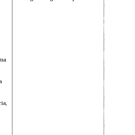
uma
a
ia,