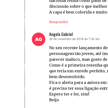
nacional tenha como pano de f
discussão sobre o que melhor 
A capa é bem colorida e muito
Responder
Angela Gabriel
26 de novembro de 2018 às 7:32 am
disse:
No seu recente lançamento dest
personagem tão jovem, até im
parecer maluco, mas gosto de 
Como é a primeira resenha que
que teria um enredo perfeito, m
bem desenvolvido.
Fica o alerta para a autora em
é preciso ter essa ligação ent
Espero ter e ler, sim!
Beijo