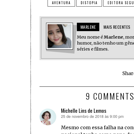
AVENTURA
DISTOPIA
EDITORA SEGU
MARLENE
MAIS RECENTES
Meu nome é
Marlene
, mo
humor, não tenho um gêner
séries e filmes.
Shar
9 COMMENT
Michelle Lins de Lemos
25 de novembro de 2018 às 9:00 pm
disse:
Mesmo com essa falha na con