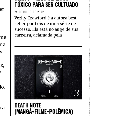
TÓXICO PARA SER CULTUADO
er
24 DE JULHO DE 2022
Verity Crawford é a autora best-
seller por trás de uma série de
sucesso. Ela está no auge de sua
carreira, aclamada pela
 me
 na
s.
z,
s
do.
3
DEATH NOTE
ora
(MANGÁ+FILME+POLÊMICA)