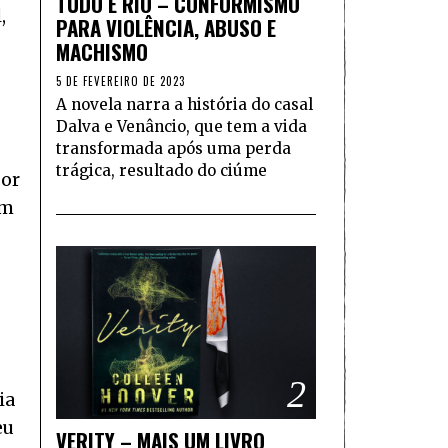
TUDO É RIO – CONFORMISMO
,
PARA VIOLÊNCIA, ABUSO E
MACHISMO
5 DE FEVEREIRO DE 2023
A novela narra a história do casal
Dalva e Venâncio, que tem a vida
transformada após uma perda
trágica, resultado do ciúme
por
em
2
ia
eu
VERITY – MAIS UM LIVRO