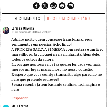
9 COMMENTS
DEIXE UM COMENTÁRIO
Larissa Oliveira
19 de outubro de 2018 às 7:09 pm
disse:
Admiro muito quem consegue transformar seus
sentimentos em poesias. Acho lindo!!
A PRINCESA SALVA A SI MESMA com certeza é um livro
maravilhoso. Já coloquei ele na minha lista. Além dele,
todos os outros da autora.
Livros que nos toca e nos faz querer ler cada vez mais,
merece um lugar maravilhoso no nosso coração.
E espero que você consiga transmitir algo parecido no
livro que pretende escrever!!
Se sua resenha já tem bastante sentimento, imagina o
livro
Responder
Malu Ferraz