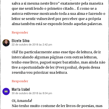
salva a si mesma neste livro” exatamente pela maneira
que me senti lendo o primeiro citado… É como se a
autora estivesse mostrando toda a sua alma e fazendo o
leitor se sentir vulnerável por perceber que a própria
alma também está se expondo lendo aquelas palavras.
Responder
Elizete Silva
22 de outubro de 2018 às 2:42 pm
disse:
Olá! Eu particularmente amo esse tipo de leitura, de ir
intercalando algumas páginas com outras leituras,
tenho esse livro, paguei super baratinho, mas ainda não
tive a oportunidade de ler (#vergonha), depois dessa
resenha vou priorizar sua leitura.
Responder
Marta Izabel
30 de outubro de 2018 às 8:04 pm
disse:
Oi, Amanda!
Não tenho muito costume de ler livros de poesias, mas