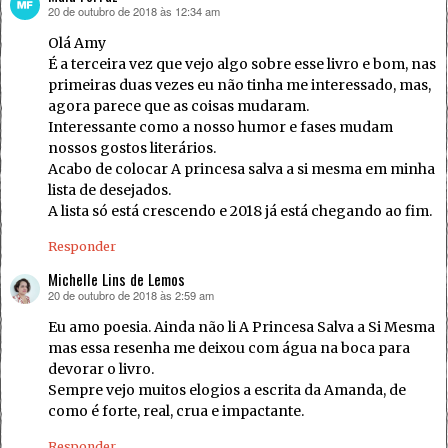
20 de outubro de 2018 às 12:34 am
disse:
Olá Amy
É a terceira vez que vejo algo sobre esse livro e bom, nas
primeiras duas vezes eu não tinha me interessado, mas,
agora parece que as coisas mudaram.
Interessante como a nosso humor e fases mudam
nossos gostos literários.
Acabo de colocar A princesa salva a si mesma em minha
lista de desejados.
A lista só está crescendo e 2018 já está chegando ao fim.
Responder
Michelle Lins de Lemos
20 de outubro de 2018 às 2:59 am
disse:
Eu amo poesia. Ainda não li A Princesa Salva a Si Mesma
mas essa resenha me deixou com água na boca para
devorar o livro.
Sempre vejo muitos elogios a escrita da Amanda, de
como é forte, real, crua e impactante.
Responder