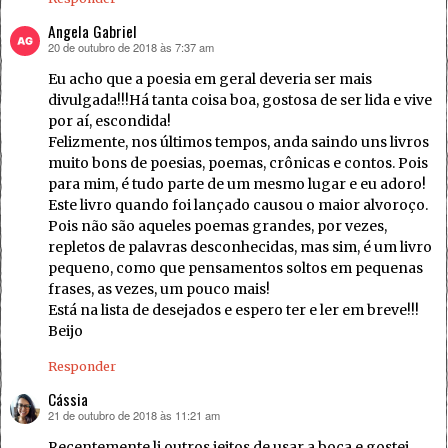
Angela Gabriel
20 de outubro de 2018 às 7:37 am
disse:
Eu acho que a poesia em geral deveria ser mais
divulgada!!!Há tanta coisa boa, gostosa de ser lida e vive
por aí, escondida!
Felizmente, nos últimos tempos, anda saindo uns livros
muito bons de poesias, poemas, crônicas e contos. Pois
para mim, é tudo parte de um mesmo lugar e eu adoro!
Este livro quando foi lançado causou o maior alvoroço.
Pois não são aqueles poemas grandes, por vezes,
repletos de palavras desconhecidas, mas sim, é um livro
pequeno, como que pensamentos soltos em pequenas
frases, as vezes, um pouco mais!
Está na lista de desejados e espero ter e ler em breve!!!
Beijo
Responder
Cássia
21 de outubro de 2018 às 11:21 am
disse:
Recentemente li outros jeitos de usar a boca e gostei