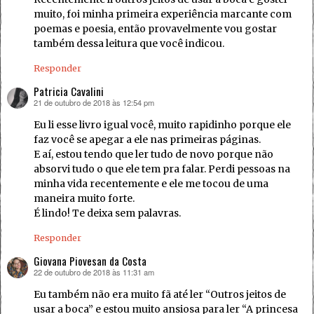
muito, foi minha primeira experiência marcante com
poemas e poesia, então provavelmente vou gostar
também dessa leitura que você indicou.
Responder
Patricia Cavalini
21 de outubro de 2018 às 12:54 pm
disse:
Eu li esse livro igual você, muito rapidinho porque ele
faz você se apegar a ele nas primeiras páginas.
E aí, estou tendo que ler tudo de novo porque não
absorvi tudo o que ele tem pra falar. Perdi pessoas na
minha vida recentemente e ele me tocou de uma
maneira muito forte.
É lindo! Te deixa sem palavras.
Responder
Giovana Piovesan da Costa
22 de outubro de 2018 às 11:31 am
disse:
Eu também não era muito fã até ler “Outros jeitos de
usar a boca” e estou muito ansiosa para ler “A princesa