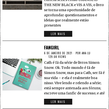
THE NEW BLACK e VIS A VIS, o livro
se torna uma oportunidade de
aprofundar questionamentos e
ideias que realmente estão
presentes
LER MAIS
FANGIRL
6 DE JANEIRO DE 2021
POR
ANA LU
129.6K VIEWS
Cath é fã da série de livros Simon
Snow. Ok. Todo mundo é fã de
Simon Snow, mas para Cath, ser fã é
sua vida – e ela é realmente boa
nisso. Vive lendo e relendo a série;
está sempre antenada aos fóruns;
escreve uma fanfic de sucesso; e até
LER MAIS