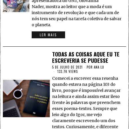
apresentadora do GNT, Giovanna
Nader, mostra ao leitor que a moda é um
instrumento de revolução e que cada um de
nós tem seu papel na tarefa coletiva de salvar
o planeta.
LER MAIS
TODAS AS COISAS AQUE EU TE
ESCREVERIA SE PUDESSE
5 DE JULHO DE 2021
POR
ANA LU
133.7K VIEWS
Comecei a escrever essa resenha
quando estava na página 103 do
livro, porque é impossível avançar
na leitura e ainda assim estar ileso
frente às palavras que preenchem
esses poema-textos. Sempre que
leio algo do Igor, me vejo
claramente escrevendo um dos
textos. Curiosamente, e diferente