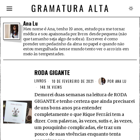
Ana Lu
Meu nome é Ana, tenho 19 anos, estudo pra me tornar
médica e sou apaixonada por livros desde pequena (não
que tamanho seja algo de sobra). Escrever é como
prender um pedacinho da alma no papel e quando não
estou mergulhada nesse mundo tento ver o arco iris em
meio às tempestades.
RODA GIGANTE
LIVROS
10 DE FEVEREIRO DE 2021
POR
ANA LU
148.1K VIEWS
Demorei duas semanas na leitura de RODA
GIGANTE e tenho certeza que ainda precisarei
de uns bons anos pra entender
completamente o que Rique Ferrári tem a
dizer. Com palavras, às vezes, sutis e, às vezes,
um pouquinho complicadas, ele traz um
pouco de suas vivências enquanto tenta