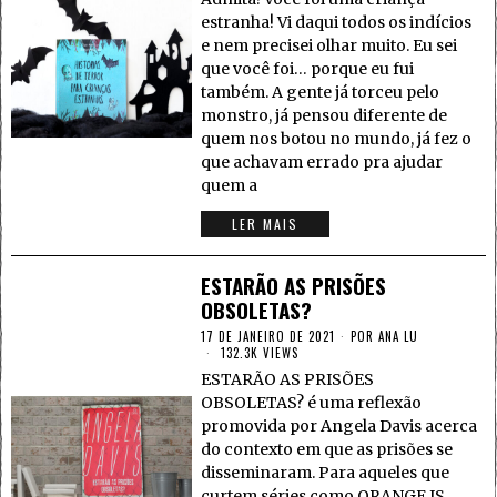
estranha! Vi daqui todos os indícios
e nem precisei olhar muito. Eu sei
que você foi… porque eu fui
também. A gente já torceu pelo
monstro, já pensou diferente de
quem nos botou no mundo, já fez o
que achavam errado pra ajudar
quem a
LER MAIS
ESTARÃO AS PRISÕES
OBSOLETAS?
17 DE JANEIRO DE 2021
POR
ANA LU
132.3K VIEWS
ESTARÃO AS PRISÕES
OBSOLETAS? é uma reflexão
promovida por Angela Davis acerca
do contexto em que as prisões se
disseminaram. Para aqueles que
curtem séries como ORANGE IS