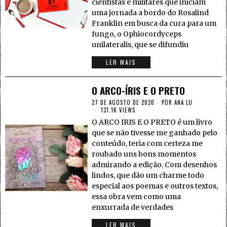
cientistas e militares que iniciam
uma jornada a bordo do Rosalind
Franklin em busca da cura para um
fungo, o Ophiocordyceps
unilateralis, que se difundiu
LER MAIS
O ARCO-ÍRIS E O PRETO
27 DE AGOSTO DE 2020
POR
ANA LU
131.1K VIEWS
O ARCO IRIS E O PRETO é um livro
que se não tivesse me ganhado pelo
conteúdo, teria com certeza me
roubado uns bons momentos
admirando a edição. Com desenhos
lindos, que dão um charme todo
especial aos poemas e outros textos,
essa obra vem como uma
enxurrada de verdades
LER MAIS