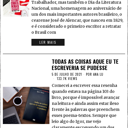
Trabalhador, mas também o Dia da Literatura
Nacional, uma homenagem ao aniversário de
um dos mais importantes autores brasileiro, o
cearense José de Alencar, que nasceu em 1829,
e é considerado o primeiro escritor a retratar
o Brasil com
LER MAIS
TODAS AS COISAS AQUE EU TE
ESCREVERIA SE PUDESSE
5 DE JULHO DE 2021
POR
ANA LU
133.7K VIEWS
Comecei a escrever essa resenha
quando estava na página 103 do
livro, porque é impossível avançar
na leitura e ainda assim estar ileso
frente às palavras que preenchem
esses poema-textos. Sempre que
leio algo do Igor, me vejo
claramente escrevendo um dos