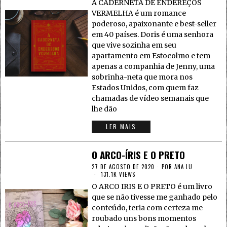
A CADERNETA DE ENDEREÇOS
VERMELHA é um romance
poderoso, apaixonante e best-seller
em 40 países. Doris é uma senhora
que vive sozinha em seu
apartamento em Estocolmo e tem
apenas a companhia de Jenny, uma
sobrinha-neta que mora nos
Estados Unidos, com quem faz
chamadas de vídeo semanais que
lhe dão
LER MAIS
O ARCO-ÍRIS E O PRETO
27 DE AGOSTO DE 2020
POR
ANA LU
131.1K VIEWS
O ARCO IRIS E O PRETO é um livro
que se não tivesse me ganhado pelo
conteúdo, teria com certeza me
roubado uns bons momentos