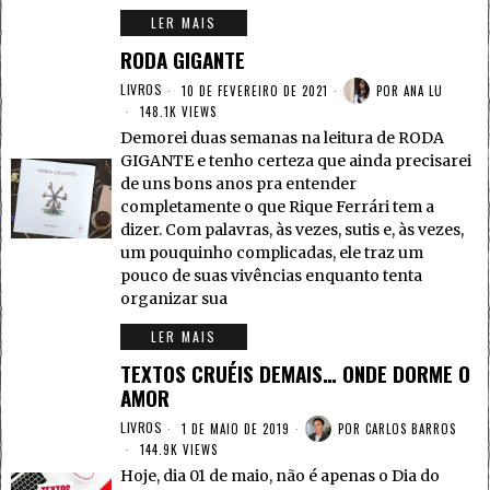
LER MAIS
RODA GIGANTE
LIVROS
10 DE FEVEREIRO DE 2021
POR
ANA LU
148.1K VIEWS
Demorei duas semanas na leitura de RODA
GIGANTE e tenho certeza que ainda precisarei
de uns bons anos pra entender
completamente o que Rique Ferrári tem a
dizer. Com palavras, às vezes, sutis e, às vezes,
um pouquinho complicadas, ele traz um
pouco de suas vivências enquanto tenta
organizar sua
LER MAIS
TEXTOS CRUÉIS DEMAIS… ONDE DORME O
AMOR
LIVROS
1 DE MAIO DE 2019
POR
CARLOS BARROS
144.9K VIEWS
Hoje, dia 01 de maio, não é apenas o Dia do