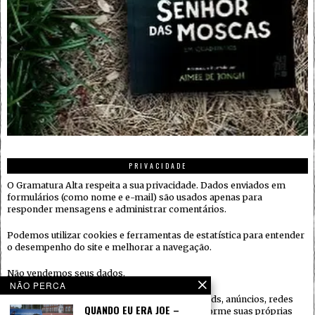
PRIVACIDADE
O Gramatura Alta respeita a sua privacidade. Dados enviados em
formulários (como nome e e-mail) são usados apenas para
responder mensagens e administrar comentários.
Podemos utilizar cookies e ferramentas de estatística para entender
o desempenho do site e melhorar a navegação.
Não vendemos seus dados.
NÃO PERCA
Quando houver serviços de terceiros (ex.: embeds, anúncios, redes
QUANDO EU ERA JOE –
sociais), eles podem coletar informações conforme suas próprias