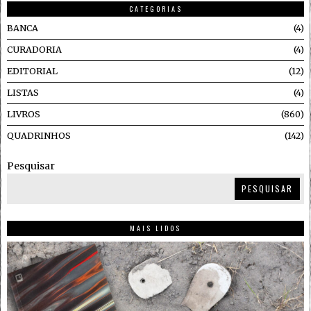
CATEGORIAS
BANCA
4
CURADORIA
4
EDITORIAL
12
LISTAS
4
LIVROS
860
QUADRINHOS
142
Pesquisar
PESQUISAR
MAIS LIDOS