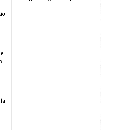
ão
me
o.
la