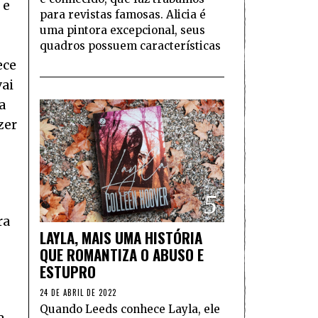
 e
para revistas famosas. Alicia é
uma pintora excepcional, seus
quadros possuem características
ece
vai
a
zer
5
ra
LAYLA, MAIS UMA HISTÓRIA
QUE ROMANTIZA O ABUSO E
ESTUPRO
24 DE ABRIL DE 2022
Quando Leeds conhece Layla, ele
a