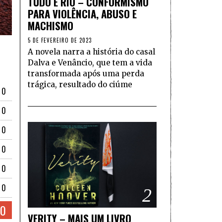
TUDO É RIO – CONFORMISMO
PARA VIOLÊNCIA, ABUSO E
MACHISMO
5 DE FEVEREIRO DE 2023
A novela narra a história do casal
Dalva e Venâncio, que tem a vida
transformada após uma perda
trágica, resultado do ciúme
10
10
10
10
10
10
2
10
VERITY – MAIS UM LIVRO