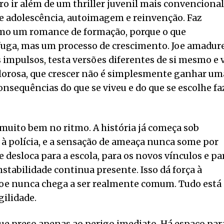
ivro ir além de um thriller juvenil mais convencional
e adolescência, autoimagem e reinvenção. Faz
como um romance de formação, porque o que
ga, mas um processo de crescimento. Joe amadur
s impulsos, testa versões diferentes de si mesmo e 
lorosa, que crescer não é simplesmente ganhar um
nsequências do que se viveu e do que se escolhe fa
muito bem no ritmo. A história já começa sob
à polícia, e a sensação de ameaça nunca some por
desloca para a escola, para os novos vínculos e pa
instabilidade continua presente. Isso dá força à
Joe nunca chega a ser realmente comum. Tudo está
gilidade.
que preso apenas ao perigo imediato. Há espaço par