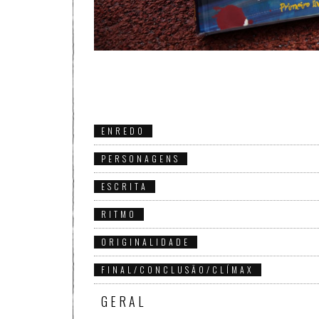
ENREDO
PERSONAGENS
ESCRITA
RITMO
ORIGINALIDADE
FINAL/CONCLUSÃO/CLÍMAX
GERAL