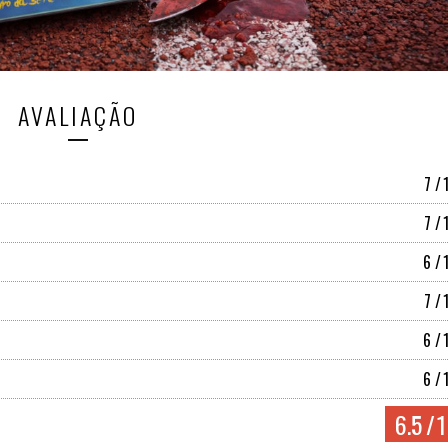
AVALIAÇÃO
7
/
7
/
6
/
7
/
6
/
6
/
6.5
/