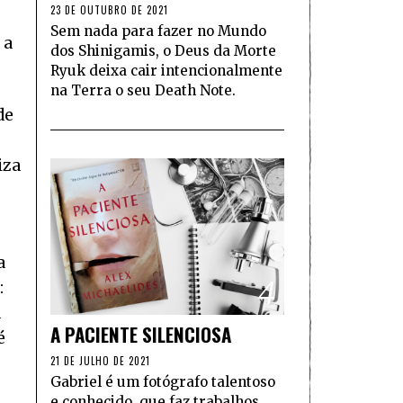
23 DE OUTUBRO DE 2021
Sem nada para fazer no Mundo
 a
dos Shinigamis, o Deus da Morte
Ryuk deixa cair intencionalmente
na Terra o seu Death Note.
de
iza
a
4
:
á
A PACIENTE SILENCIOSA
é
21 DE JULHO DE 2021
Gabriel é um fotógrafo talentoso
e conhecido, que faz trabalhos