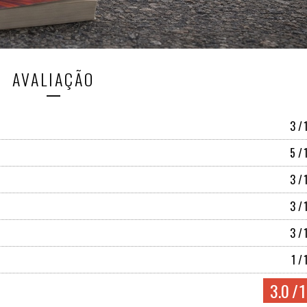
AVALIAÇÃO
3
/
5
/
3
/
3
/
3
/
1
/
3.0
/