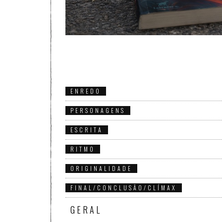
ENREDO
PERSONAGENS
ESCRITA
RITMO
ORIGINALIDADE
FINAL/CONCLUSÃO/CLÍMAX
GERAL