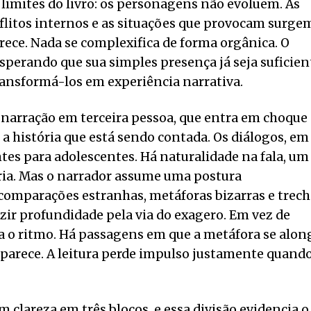
 limites do livro: os personagens não evoluem. As
onflitos internos e as situações que provocam surge
ce. Nada se complexifica de forma orgânica. O
perando que sua simples presença já seja suficien
ansformá-los em experiência narrativa.
arração em terceira pessoa, que entra em choque
a história que está sendo contada. Os diálogos, em
s para adolescentes. Há naturalidade na fala, um
ária. Mas o narrador assume uma postura
 comparações estranhas, metáforas bizarras e trec
ir profundidade pela via do exagero. Em vez de
bra o ritmo. Há passagens em que a metáfora se alon
parece. A leitura perde impulso justamente quand
 clareza em três blocos, e essa divisão evidencia o