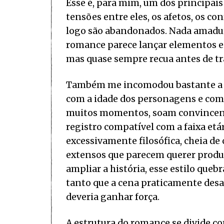
Esse é, para mim, um dos principais
tensões entre eles, os afetos, os c
logo são abandonados. Nada amadure
romance parece lançar elementos es
mas quase sempre recua antes de tr
Também me incomodou bastante a n
com a idade dos personagens e com 
muitos momentos, soam convincente
registro compatível com a faixa et
excessivamente filosófica, cheia de
extensos que parecem querer produz
ampliar a história, esse estilo que
tanto que a cena praticamente desa
deveria ganhar força.
A estrutura do romance se divide com