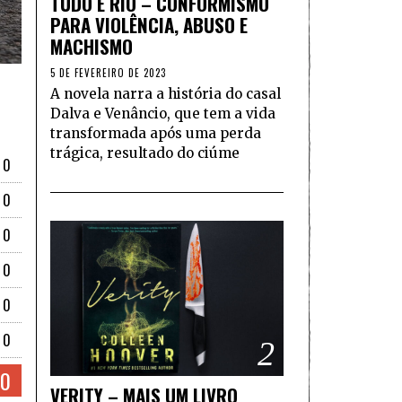
TUDO É RIO – CONFORMISMO
PARA VIOLÊNCIA, ABUSO E
MACHISMO
5 DE FEVEREIRO DE 2023
A novela narra a história do casal
Dalva e Venâncio, que tem a vida
transformada após uma perda
trágica, resultado do ciúme
10
10
10
10
10
10
2
10
VERITY – MAIS UM LIVRO