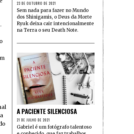
e
23 DE OUTUBRO DE 2021
Sem nada para fazer no Mundo
dos Shinigamis, o Deus da Morte
Ryuk deixa cair intencionalmente
.
na Terra o seu Death Note.
go
em
4
nal
A PACIENTE SILENCIOSA
 a
21 DE JULHO DE 2021
do
Gabriel é um fotógrafo talentoso
e conhecido, que faz trabalhos