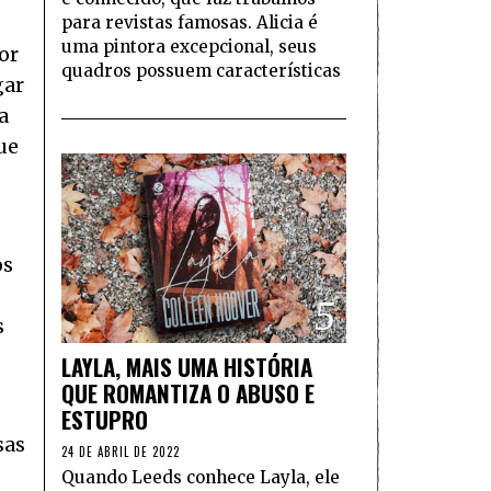
para revistas famosas. Alicia é
uma pintora excepcional, seus
or
quadros possuem características
gar
a
ue
os
5
s
LAYLA, MAIS UMA HISTÓRIA
QUE ROMANTIZA O ABUSO E
ESTUPRO
sas
24 DE ABRIL DE 2022
Quando Leeds conhece Layla, ele