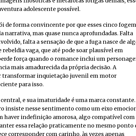
 imagens filosóficas e metáforas longas demais, ess
aventura adolescente possível.
rói de forma convincente por que esses cinco fogem
a narrativa, mas quase nunca aprofundadas. Falta
volvido, falta a sensação de que a fuga nasce de al
e rebeldia vaga, que até pode soar plausível em
 perde força quando o romance inclui um personag
ncia mais amadurecida da própria decisão. A
er transformar inquietação juvenil em motor
ciente para isso.
 central, e sua imaturidade é uma marca constante.
ivro insiste nesse sentimento como um eixo emocio
m haver indefinição amorosa, algo compatível com
manter essa relação praticamente no mesmo ponto 
ece corresponder com carinho, às vezes apenas