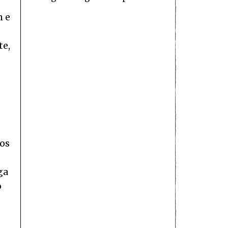
m e
te,
hos
ga
o