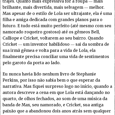
trajes. Quanto mais expressiva for a roupa ― mais
brilhante, mais divertida, mais selvagem ― melhor.
Mas apesar de o estilo de Lola ser ultrajante, ela é uma
filha e amiga dedicada com grandes planos para o
futuro. E tudo está muito perfeito (até mesmo com seu
namorado roqueiro gostoso) até os gêmeos Bell,
Calliope e Cricket, voltarem ao seu bairro. Quando
Cricket ― um inventor habilidoso ― sai da sombra de
sua irmã gêmea e volta para a vida de Lola, ela
finalmente precisa conciliar uma vida de sentimentos
pelo garoto da porta ao lado.
Eu nunca havia lido nenhum livro de Stephanie
Perkins, por isso não sabia bem o que esperar da
narrativa. Mas fiquei surpreso logo no início, quando a
autora descreve a cena em que Lola está dançando no
quarto, de olhos fechados, ao som de uma música da
banda de Max, seu namorado, e Cricket, sua antiga
paixão que a abandonou dois anos atrás sem qualquer