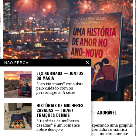
NÃO PERCA
LES NORMAUX — JUNTOS
DÁ MAGIA
“Les Normaux” conquista
pelo cuidado com os
personagens. A série
HISTÓRIAS DE MULHERES
23 DE JULHO DE 2026
CASADAS — TALVEZ
UMA HISTÓRIA DE AMOR NO ANO-NOVO LUNAR – ADORÁVEL
TRAIÇÕES DEMAIS
QUADRINHOS
POR
CARLOS BARROS
“Histórias de mulheres
casadas” é um romance
Li “Uma história de amor no Ano-Novo Lunar” esperando uma graphic
sobre desejo e
novel juvenil apoiada sobretudo no apelo de uma comédia romântica
sazonal. O que encontrei foi uma obra mais ampla e emocionalmente