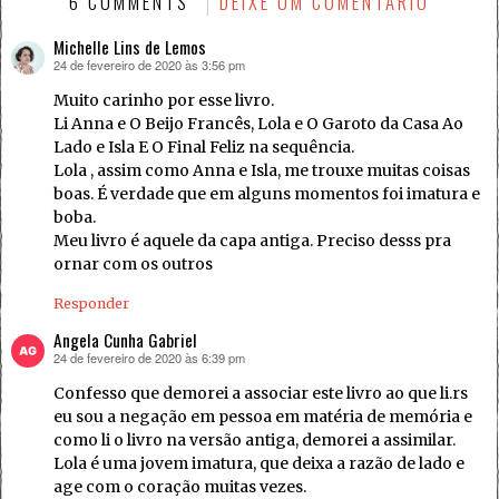
6 COMMENTS
DEIXE UM COMENTÁRIO
Michelle Lins de Lemos
24 de fevereiro de 2020 às 3:56 pm
disse:
Muito carinho por esse livro.
Li Anna e O Beijo Francês, Lola e O Garoto da Casa Ao
Lado e Isla E O Final Feliz na sequência.
Lola , assim como Anna e Isla, me trouxe muitas coisas
boas. É verdade que em alguns momentos foi imatura e
boba.
Meu livro é aquele da capa antiga. Preciso desss pra
ornar com os outros
Responder
Angela Cunha Gabriel
24 de fevereiro de 2020 às 6:39 pm
disse:
Confesso que demorei a associar este livro ao que li.rs
eu sou a negação em pessoa em matéria de memória e
como li o livro na versão antiga, demorei a assimilar.
Lola é uma jovem imatura, que deixa a razão de lado e
age com o coração muitas vezes.