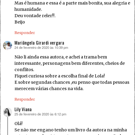
Mas é humana e essa é a parte mais bonita, sua alegria e
humanidade.
Deu vontade reler!!.
Beijo
Responder
Mariângela Girardi vergara
24 de fevereiro de 2020 às 10:39 pm
disse:
Não li ainda essa autora, e achei a trama bem
interessante, personagens bem diferentes, cheios de
conflitos.
Fiquei curiosa sobre a escolha final de Lola!
E sobre segundas chances ,eu penso que todas pessoas
merecem várias chances na vida.
Responder
Lily Viana
25 de fevereiro de 2020 às 6:12 pm
disse:
Olá!
Se não me engano tenho um livro da autora na minha