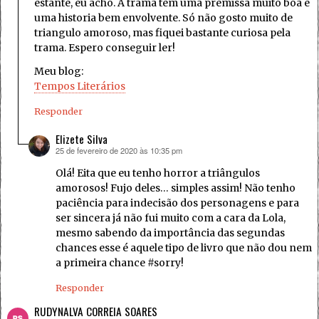
estante, eu acho. A trama tem uma premissa muito boa e
uma historia bem envolvente. Só não gosto muito de
triangulo amoroso, mas fiquei bastante curiosa pela
trama. Espero conseguir ler!
Meu blog:
Tempos Literários
Responder
Elizete Silva
25 de fevereiro de 2020 às 10:35 pm
disse:
Olá! Eita que eu tenho horror a triângulos
amorosos! Fujo deles… simples assim! Não tenho
paciência para indecisão dos personagens e para
ser sincera já não fui muito com a cara da Lola,
mesmo sabendo da importância das segundas
chances esse é aquele tipo de livro que não dou nem
a primeira chance #sorry!
Responder
RUDYNALVA CORREIA SOARES