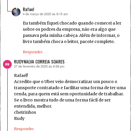
Rafael
4 de março de 2020 às 8:15 am
disse:
Eu também fiquei chocado quando comecei a ler
sobre os podres da empresa, não era algo que
passava pela minha cabeça. Além de informar, o
livro também choca o leitor, pacote completo.
Responder
RUDYNALVA CORREIA SOARES
27 de fevereiro de 2020 às 6:58 pm
disse:
Rafael!
Acredito que o Uber veio democratizar um pouco o
transporte contratado e facilitar uma forma de ter uma
renda, para quem está sem oportunidade de trabalhar.
Se o livro mostra tudo de uma forma fácil de ser
entendida, melhor.
cheirinhos
Rudy
Responder