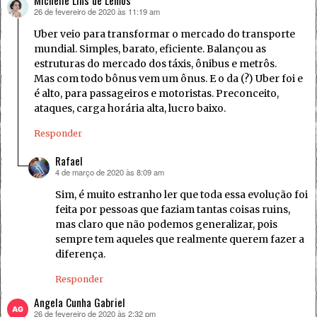
26 de fevereiro de 2020 às 11:19 am
disse:
Uber veio para transformar o mercado do transporte
mundial. Simples, barato, eficiente. Balançou as
estruturas do mercado dos táxis, ônibus e metrôs.
Mas com todo bônus vem um ônus. E o da (?) Uber foi e
é alto, para passageiros e motoristas. Preconceito,
ataques, carga horária alta, lucro baixo.
Responder
Rafael
4 de março de 2020 às 8:09 am
disse:
Sim, é muito estranho ler que toda essa evolução foi
feita por pessoas que faziam tantas coisas ruins,
mas claro que não podemos generalizar, pois
sempre tem aqueles que realmente querem fazer a
diferença.
Responder
Angela Cunha Gabriel
26 de fevereiro de 2020 às 2:32 pm
disse: