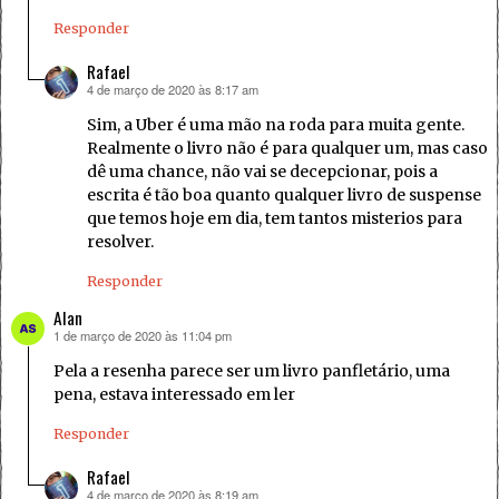
Responder
Rafael
4 de março de 2020 às 8:17 am
disse:
Sim, a Uber é uma mão na roda para muita gente.
Realmente o livro não é para qualquer um, mas caso
dê uma chance, não vai se decepcionar, pois a
escrita é tão boa quanto qualquer livro de suspense
que temos hoje em dia, tem tantos misterios para
resolver.
Responder
Alan
1 de março de 2020 às 11:04 pm
disse:
Pela a resenha parece ser um livro panfletário, uma
pena, estava interessado em ler
Responder
Rafael
4 de março de 2020 às 8:19 am
disse: