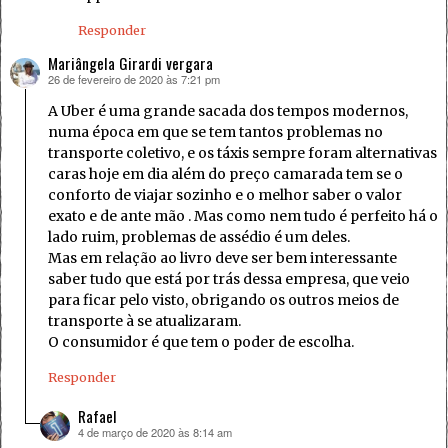
Responder
Mariângela Girardi vergara
26 de fevereiro de 2020 às 7:21 pm
disse:
A Uber é uma grande sacada dos tempos modernos,
numa época em que se tem tantos problemas no
transporte coletivo, e os táxis sempre foram alternativas
caras hoje em dia além do preço camarada tem se o
conforto de viajar sozinho e o melhor saber o valor
exato e de ante mão . Mas como nem tudo é perfeito há o
lado ruim, problemas de assédio é um deles.
Mas em relação ao livro deve ser bem interessante
saber tudo que está por trás dessa empresa, que veio
para ficar pelo visto, obrigando os outros meios de
transporte à se atualizaram.
O consumidor é que tem o poder de escolha.
Responder
Rafael
4 de março de 2020 às 8:14 am
disse: