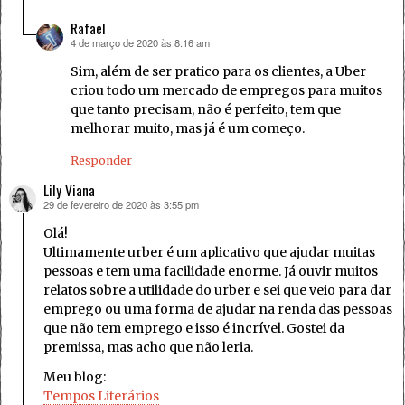
Rafael
4 de março de 2020 às 8:16 am
disse:
Sim, além de ser pratico para os clientes, a Uber
criou todo um mercado de empregos para muitos
que tanto precisam, não é perfeito, tem que
melhorar muito, mas já é um começo.
Responder
Lily Viana
29 de fevereiro de 2020 às 3:55 pm
disse:
Olá!
Ultimamente urber é um aplicativo que ajudar muitas
pessoas e tem uma facilidade enorme. Já ouvir muitos
relatos sobre a utilidade do urber e sei que veio para dar
emprego ou uma forma de ajudar na renda das pessoas
que não tem emprego e isso é incrível. Gostei da
premissa, mas acho que não leria.
Meu blog:
Tempos Literários