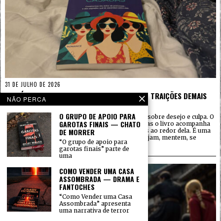
31 DE JULHO DE 2026
HISTÓRIAS DE MULHERES CASADAS — TALVEZ TRAIÇÕES DEMAIS
NÃO PERCA
LIVROS
POR
CARLOS BARROS
O GRUPO DE APOIO PARA
“Histórias de mulheres casadas” é um romance sobre desejo e culpa. O
GAROTAS FINAIS — CHATO
título pode dar a impressão de uma coletânea, mas o livro acompanha
principalmente a vida de Gabriela e das mulheres ao redor dela. É uma
DE MORRER
história sobre mulheres adultas que amam, desejam, mentem, se
“O grupo de apoio para
frustram e tentam entender
garotas finais” parte de
uma
COMO VENDER UMA CASA
ASSOMBRADA — DRAMA E
FANTOCHES
“Como Vender uma Casa
Assombrada” apresenta
uma narrativa de terror