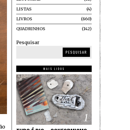
LISTAS
4
LIVROS
860
QUADRINHOS
142
Pesquisar
PESQUISAR
MAIS LIDOS
1
ão