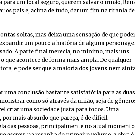
a para um local seguro, querem salvar o irmão, Ren
r os pais e, acima de tudo, dar um fim na tirania de
pontas soltas, mas deixa uma sensação de que poder
r expandir um pouco a história de alguns personag
ssado. A parte final merecia, no mínimo, mais uns
r o que acontece de forma mais ampla. De qualquer
tora, e pode ser que a maioria dos jovens nem sin
 uma conclusão bastante satisfatória para as duas
monstrar como só através da união, seja de gênero
vel criar uma sociedade justa para todos. Uma
por mais absurdo que pareça, é de difícil
la das pessoas, principalmente no atual momento
 escrevi na resenha do primeiro volume, a obra é