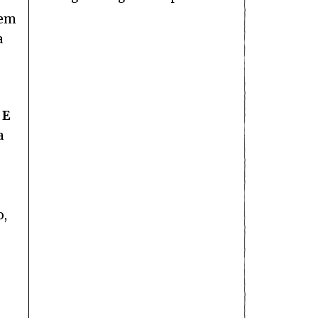
uem
a
 E
a
o,