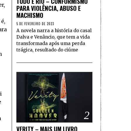
TUDO É RIO – CONFORMISMO
r,
PARA VIOLÊNCIA, ABUSO E
MACHISMO
 é,
5 DE FEVEREIRO DE 2023
ara
A novela narra a história do casal
Dalva e Venâncio, que tem a vida
transformada após uma perda
trágica, resultado do ciúme
m
i
e
2
a
VERITY – MAIS UM LIVRO