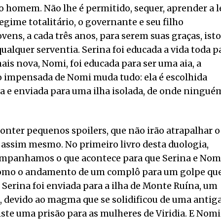
o homem. Não lhe é permitido, sequer, aprender a le
gime totalitário, o governante e seu filho
ens, a cada três anos, para serem suas graças, isto
ualquer serventia. Serina foi educada a vida toda p
is nova, Nomi, foi educada para ser uma aia, a
o impensada de Nomi muda tudo: ela é escolhida
a e enviada para uma ilha isolada, de onde ningué
conter pequenos spoilers, que não irão atrapalhar o
ta assim mesmo. No primeiro livro desta duologia,
ompanhamos o que acontece para que Serina e Nom
como o andamento de um complô para um golpe qu
. Serina foi enviada para a ilha de Monte Ruína, um
, devido ao magma que se solidificou de uma antig
iste uma prisão para as mulheres de Viridia. E Nomi