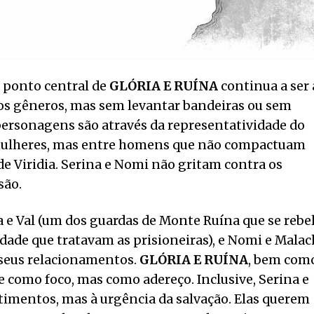
 ponto central de
GLÓRIA E RUÍNA
continua a ser 
e os gêneros, mas sem levantar bandeiras ou sem
 personagens são através da representatividade do
 mulheres, mas entre homens que não compactuam
e Viridia. Serina e Nomi não gritam contra os
são.
a e Val (um dos guardas de Monte Ruína que se rebe
ldade que tratavam as prisioneiras), e Nomi e Malac
seus relacionamentos.
GLÓRIA E RUÍNA
, bem com
 como foco, mas como adereço. Inclusive, Serina e
timentos, mas à urgência da salvação. Elas querem