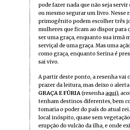
pode fazer nada que não seja servir 
ou mesmo segurar um livro. Nesse re
primogênito podem escolher três jov
mulheres que ficam ao dispor para q
ser uma graça, enquanto sua irmã ma
serviçal de uma graça. Mas uma açã
como graça, enquanto Serina é pres
sai vivo.
A partir deste ponto, a resenha vai 
prazer da leitura, mas deixo o aler
GRAÇA E FÚRIA
(resenha
aqui
), ac
tenham destinos diferentes, bem 
tomaria o poder do país do atual rei
local inóspito, quase sem vegetação
erupção do vulcão da ilha, e onde ex