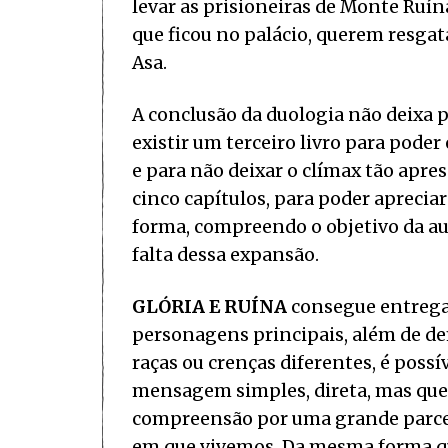
levar as prisioneiras de Monte Ruín
que ficou no palácio, querem resgata
Asa.
A conclusão da duologia não deixa 
existir um terceiro livro para pode
e para não deixar o clímax tão apre
cinco capítulos, para poder aprecia
forma, compreendo o objetivo da au
falta dessa expansão.
GLÓRIA E RUÍNA
consegue entregar
personagens principais, além de de
raças ou crenças diferentes, é possí
mensagem simples, direta, mas que, 
compreensão por uma grande parce
em que vivemos. Da mesma forma que