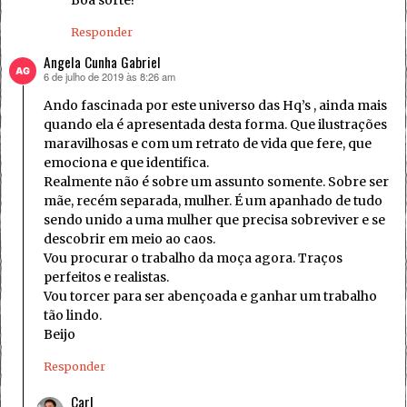
Boa sorte!
Responder
Angela Cunha Gabriel
6 de julho de 2019 às 8:26 am
disse:
Ando fascinada por este universo das Hq’s , ainda mais
quando ela é apresentada desta forma. Que ilustrações
maravilhosas e com um retrato de vida que fere, que
emociona e que identifica.
Realmente não é sobre um assunto somente. Sobre ser
mãe, recém separada, mulher. É um apanhado de tudo
sendo unido a uma mulher que precisa sobreviver e se
descobrir em meio ao caos.
Vou procurar o trabalho da moça agora. Traços
perfeitos e realistas.
Vou torcer para ser abençoada e ganhar um trabalho
tão lindo.
Beijo
Responder
Carl