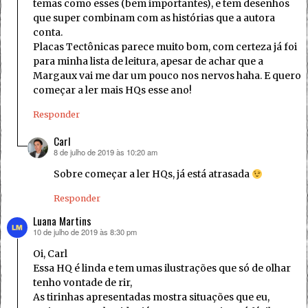
temas como esses (bem importantes), e tem desenhos
que super combinam com as histórias que a autora
conta.
Placas Tectônicas parece muito bom, com certeza já foi
para minha lista de leitura, apesar de achar que a
Margaux vai me dar um pouco nos nervos haha. E quero
começar a ler mais HQs esse ano!
Responder
Carl
8 de julho de 2019 às 10:20 am
disse:
Sobre começar a ler HQs, já está atrasada
Responder
Luana Martins
10 de julho de 2019 às 8:30 pm
disse:
Oi, Carl
Essa HQ é linda e tem umas ilustrações que só de olhar
tenho vontade de rir,
As tirinhas apresentadas mostra situações que eu,