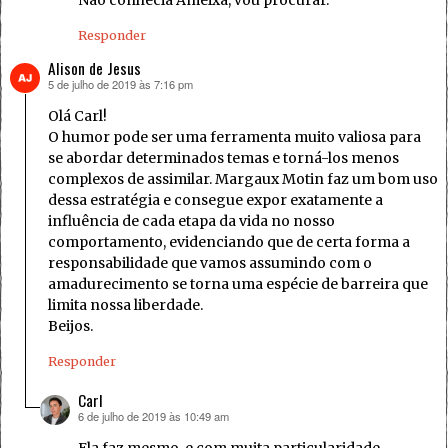
Não conhecia Ameixa, vou procurar.
Responder
Alison de Jesus
5 de julho de 2019 às 7:16 pm
disse:
Olá Carl!
O humor pode ser uma ferramenta muito valiosa para
se abordar determinados temas e torná-los menos
complexos de assimilar. Margaux Motin faz um bom uso
dessa estratégia e consegue expor exatamente a
influência de cada etapa da vida no nosso
comportamento, evidenciando que de certa forma a
responsabilidade que vamos assumindo com o
amadurecimento se torna uma espécie de barreira que
limita nossa liberdade.
Beijos.
Responder
Carl
6 de julho de 2019 às 10:49 am
disse: