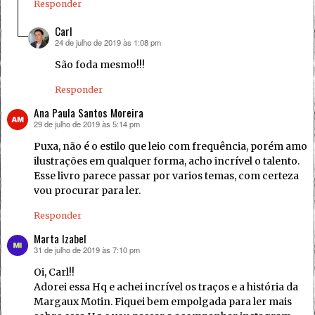
Responder
Carl
24 de julho de 2019 às 1:08 pm
disse:
São foda mesmo!!!
Responder
Ana Paula Santos Moreira
29 de julho de 2019 às 5:14 pm
disse:
Puxa, não é o estilo que leio com frequência, porém amo
ilustrações em qualquer forma, acho incrível o talento.
Esse livro parece passar por varios temas, com certeza
vou procurar para ler.
Responder
Marta Izabel
31 de julho de 2019 às 7:10 pm
disse:
Oi, Carl!!
Adorei essa Hq e achei incrível os traços e a história da
Margaux Motin. Fiquei bem empolgada para ler mais