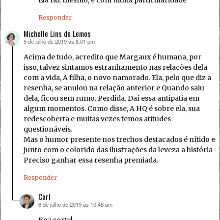
Ela faz mesmo, e com muita particularidade
Responder
Michelle Lins de Lemos
5 de julho de 2019 às 8:01 pm
disse:
Acima de tudo, acredito que Margaux é humana, por
isso, talvez sintamos estranhamento nas relações dela
com a vida, A filha, o novo namorado. Ela, pelo que diz a
resenha, se anulou na relação anterior e Quando saiu
dela, ficou sem rumo. Perdida. Daí essa antipatia em
algum momentos. Como disse, A HQ é sobre ela, sua
redescoberta e muitas vezes temos atitudes
questionáveis.
Mas o humor presente nos trechos destacados é nítido e
junto com o colorido das ilustrações da leveza a história
Preciso ganhar essa resenha premiada.
Responder
Carl
6 de julho de 2019 às 10:48 am
disse: