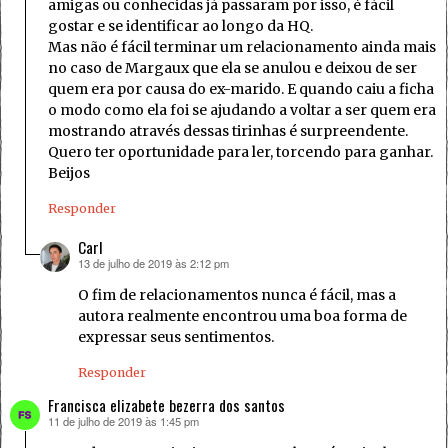
amigas ou conhecidas já passaram por isso, é fácil
gostar e se identificar ao longo da HQ.
Mas não é fácil terminar um relacionamento ainda mais
no caso de Margaux que ela se anulou e deixou de ser
quem era por causa do ex-marido. E quando caiu a ficha
o modo como ela foi se ajudando a voltar a ser quem era
mostrando através dessas tirinhas é surpreendente.
Quero ter oportunidade para ler, torcendo para ganhar.
Beijos
Responder
Carl
13 de julho de 2019 às 2:12 pm
disse:
O fim de relacionamentos nunca é fácil, mas a
autora realmente encontrou uma boa forma de
expressar seus sentimentos.
Responder
Francisca elizabete bezerra dos santos
11 de julho de 2019 às 1:45 pm
disse: