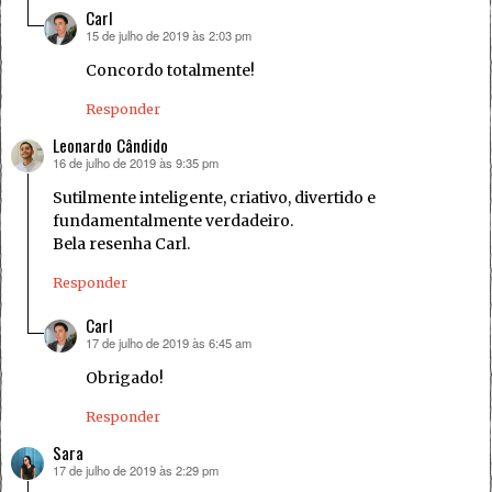
Carl
15 de julho de 2019 às 2:03 pm
disse:
Concordo totalmente!
Responder
Leonardo Cândido
16 de julho de 2019 às 9:35 pm
disse:
Sutilmente inteligente, criativo, divertido e
fundamentalmente verdadeiro.
Bela resenha Carl.
Responder
Carl
17 de julho de 2019 às 6:45 am
disse:
Obrigado!
Responder
Sara
17 de julho de 2019 às 2:29 pm
disse: