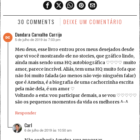
30 COMMENTS
DEIXE UM COMENTÁRIO
Dandara Carvalho Carrijo
5 de julho de 2019 às 7:03 pm
disse:
Meu deus, esse livro entrou pros meus desejados desde
que vi você mostrando ele no stories, que gráfico lindo,
ainda mais sendo uma HQ autobiográfica ♡♡♡♡ muito
amor, parece incrível. Aliás, tem uma HQ muito fofa que
não foi muito falada (ao menos não vejo ninguém falar)
que é Ameixa, é a biografia de uma cachorrinha escrita
pela mãe dela, é um amor ♡
Voltando a esta: vou participar demais, a se vou ♡♡♡♡♡
são os pequenos momentos da vida os melhores ^-^
Responder
Carl
6 de julho de 2019 às 10:50 am
disse: