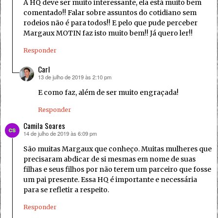
A HQ deve ser muito interessante, ela está muito bem
comentado!! Falar sobre assuntos do cotidiano sem
rodeios não é para todos!! E pelo que pude perceber
Margaux MOTIN faz isto muito bem!! Já quero ler!!
Responder
Carl
13 de julho de 2019 às 2:10 pm
disse:
E como faz, além de ser muito engraçada!
Responder
Camila Soares
14 de julho de 2019 às 6:09 pm
disse:
São muitas Margaux que conheço. Muitas mulheres que
precisaram abdicar de si mesmas em nome de suas
filhas e seus filhos por não terem um parceiro que fosse
um pai presente. Essa HQ é importante e necessária
para se refletir a respeito.
Responder