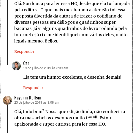
Olá. Sou louca para ler essa HQ desde que ela foi lançada
pela editora. O que mais me chamou a atenção foi essa
proposta divertida da autora de trazer o cotidiano de
diversas pessoas em diálogos e quadrinhos super
bacanas. Já vi alguns quadrinhos do livro rodando pela
internet e já ri e me identifiquei com vários deles, muito
legais mesmo. Beijos.
Responder
Carl
19 de julho de 2019 às 8:39 am
disse:
Ela tem um humor excelente, e desenha demais!
Responder
Rayanni Kellsin
23 de julho de 2019 às 9:08 am
disse:
Olá, tudo bem? Nossa que edição linda, não conhecia a
obra mas achei os desenhos muito f***!!! Estou
apaixonada e super curiosa para ler essa HQ.