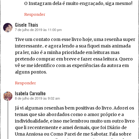
O Instagram dela é muito engraçado, siga mesmo!
Responder
Gisele Thais
7 de julho de 2019 às 11:00 pm
disse:
Tive um contato com esse livro hoje, uma resenha super
interessante.. e agora lendo a sua fiquei mais animada
pra ler, não é a minha prioridade em leituras mas
pretendo comprar em breve e fazer essa leitura. Quero
vê se me identifico com as experiências da autora em
alguns pontos.
Responder
Isabela Carvalho
8 de julho de 2019 às 9:02 am
disse:
Já vi algumas resenhas bem positivas do livro. Adorei os
temas que são abordados como o amor próprio e a
individualidade, e isso me lembrou muito um outro livro
que li recentemente e amei demais, que foi Diário de
Uma Ansiosa ou Como Parei de me Sabotar. Fala sobre