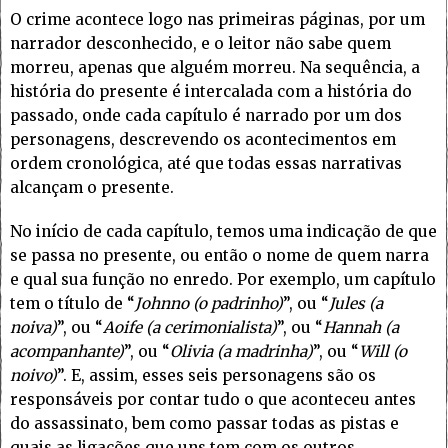
O crime acontece logo nas primeiras páginas, por um
narrador desconhecido, e o leitor não sabe quem
morreu, apenas que alguém morreu. Na sequência, a
história do presente é intercalada com a história do
passado, onde cada capítulo é narrado por um dos
personagens, descrevendo os acontecimentos em
ordem cronológica, até que todas essas narrativas
alcançam o presente.
No início de cada capítulo, temos uma indicação de que
se passa no presente, ou então o nome de quem narra
e qual sua função no enredo. Por exemplo, um capítulo
tem o título de “
Johnno (o padrinho)
”, ou “
Jules (a
noiva)
”, ou “
Aoife (a cerimonialista)
”, ou “
Hannah (a
acompanhante)
”, ou “
Olivia (a madrinha)
”, ou “
Will (o
noivo)
”. E, assim, esses seis personagens são os
responsáveis por contar tudo o que aconteceu antes
do assassinato, bem como passar todas as pistas e
quais as ligações que uns tem com os outros.