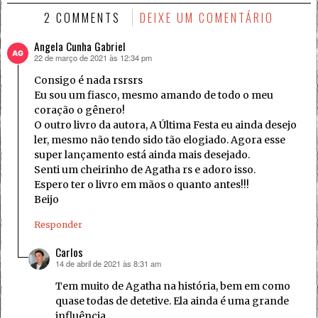
2 COMMENTS
DEIXE UM COMENTÁRIO
Angela Cunha Gabriel
22 de março de 2021 às 12:34 pm
disse:
Consigo é nada rsrsrs
Eu sou um fiasco, mesmo amando de todo o meu
coração o gênero!
O outro livro da autora, A Última Festa eu ainda desejo
ler, mesmo não tendo sido tão elogiado. Agora esse
super lançamento está ainda mais desejado.
Senti um cheirinho de Agatha rs e adoro isso.
Espero ter o livro em mãos o quanto antes!!!
Beijo
Responder
Carlos
14 de abril de 2021 às 8:31 am
disse:
Tem muito de Agatha na história, bem em como
quase todas de detetive. Ela ainda é uma grande
influência.