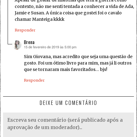
Apesar de gostar de histórias que tem a guerra como
contexto, não me senti tentada a conhecer a vida de Ada,
Jamie e Susan. A única coisa que gostei foi o cavalo
chamar Manteiga kkkk
Responder
Brena
15 de fevereiro de 2019 às 5:00 pm
disse:
Sim Giovana, mas acredito que seja uma questão de
gosto. Foi um ótimo livro para mim, mas já li outros
que se tornaram mais favoritados… bjs!
Responder
DEIXE UM COMENTÁRIO