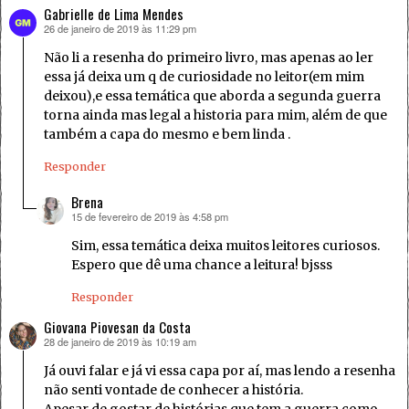
Gabrielle de Lima Mendes
26 de janeiro de 2019 às 11:29 pm
disse:
Não li a resenha do primeiro livro, mas apenas ao ler
essa já deixa um q de curiosidade no leitor(em mim
deixou),e essa temática que aborda a segunda guerra
torna ainda mas legal a historia para mim, além de que
também a capa do mesmo e bem linda .
Responder
Brena
15 de fevereiro de 2019 às 4:58 pm
disse:
Sim, essa temática deixa muitos leitores curiosos.
Espero que dê uma chance a leitura! bjsss
Responder
Giovana Piovesan da Costa
28 de janeiro de 2019 às 10:19 am
disse:
Já ouvi falar e já vi essa capa por aí, mas lendo a resenha
não senti vontade de conhecer a história.