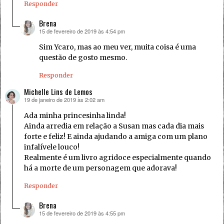
Responder
Brena
15 de fevereiro de 2019 às 4:54 pm
disse:
Sim Ycaro, mas ao meu ver, muita coisa é uma
questão de gosto mesmo.
Responder
Michelle Lins de Lemos
19 de janeiro de 2019 às 2:02 am
disse:
Ada minha princesinha linda!
Ainda arredia em relação a Susan mas cada dia mais
forte e feliz! E ainda ajudando a amiga com um plano
infalívele louco!
Realmente é um livro agridoce especialmente quando
há a morte de um personagem que adorava!
Responder
Brena
15 de fevereiro de 2019 às 4:55 pm
disse: