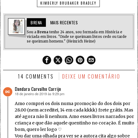
KIMBERLY BRUBAKER BRADLEY
BRENA
MAIS RECENTES
Sou a
Brena
tenho 24 anos, sou formada em História e
viciada em livros. "Onde se queimam livros cedo ou tarde
se queimam homens." (Heinrich Heine)
14 COMMENTS
DEIXE UM COMENTÁRIO
Dandara Carvalho Carrijo
18 de janeiro de 2019 às 9:29 pm
disse:
Amo comprei os dois numa promoção do dos dois por
28.00 (nem acreditei, 14 em cada kkkk) frete grátis. Mas
até agora não li nenhum. Amo esses livros narrados por
criança e que dão aquele quentinho no coração. É muito
bom, quero ler logo ♡
Vou dar uma olhada pra ver se a autora cita algo sobre