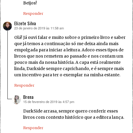
Beijos!
Responder
Elizete Silva
23 de janeiro de 2019 às 11:58 am
disse:
Olá! Já ouvi falar e muito sobre o primeiro livro e saber
que já temos a continuação só me deixa ainda mais
empolgada para iniciar a leitura. Adoro esses tipos de
livros que nos remetem ao passado e nos contam um
pouco mais da nossa história. A capa está realmente
linda, Darkside sempre caprichando, e é sempre mais
um incentivo para ter o exemplar na minha estante.
Responder
Brena
15 de fevereiro de 2019 às 4:57 pm
disse:
DarkSide arrasa, sempre quero conferir esses
livros com contexto histórico que a editora lança.
Responder