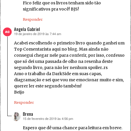
Fico feliz que os livros tenham sido tão
significativos pra você! BJS!
Responder
Angela Gabriel
19 de janeiro de 2019 às 7:44 am
disse:
Acabei escolhendo o primeiro livro quando ganhei um
Top Comentarista aqui no blog. Mas ainda não
consegui chegar nele para conferir, por isso, confesso
que só dei uma passada de olho na resenha deste
segundo livro, para não ler nenhum spoiler..rs
Amo o trabalho da DarkSide em suas capas,
diagramação e sei que vou me emocionar muito e sim,
querer ler este segundo também!
Beijo
Responder
Brena
15 de fevereiro de 2019 às 4:56 pm
disse:
Espero que dê uma chance para leitura em breve.