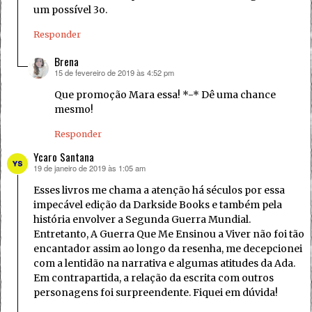
um possível 3o.
Responder
Brena
15 de fevereiro de 2019 às 4:52 pm
disse:
Que promoção Mara essa! *-* Dê uma chance
mesmo!
Responder
Ycaro Santana
19 de janeiro de 2019 às 1:05 am
disse:
Esses livros me chama a atenção há séculos por essa
impecável edição da Darkside Books e também pela
história envolver a Segunda Guerra Mundial.
Entretanto, A Guerra Que Me Ensinou a Viver não foi tão
encantador assim ao longo da resenha, me decepcionei
com a lentidão na narrativa e algumas atitudes da Ada.
Em contrapartida, a relação da escrita com outros
personagens foi surpreendente. Fiquei em dúvida!