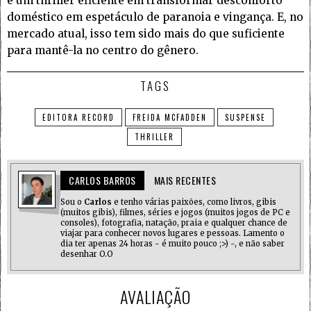
é um thriller eficiente em transformar desconforto
doméstico em espetáculo de paranoia e vingança. E, no
mercado atual, isso tem sido mais do que suficiente
para mantê-la no centro do gênero.
TAGS
EDITORA RECORD
FREIDA MCFADDEN
SUSPENSE
THRILLER
CARLOS BARROS
MAIS RECENTES
Sou o
Carlos
e tenho várias paixões, como livros, gibis
(muitos gibis), filmes, séries e jogos (muitos jogos de PC e
consoles), fotografia, natação, praia e qualquer chance de
viajar para conhecer novos lugares e pessoas. Lamento o
dia ter apenas 24 horas - é muito pouco ;>) -, e não saber
desenhar O.O
AVALIAÇÃO