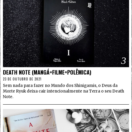
3
DEATH NOTE (MANGÁ+FILME+POLÊMICA)
23 DE OUTUBRO DE 2021
Sem nada para fazer no Mundo dos Shinigamis, o Deus da
Morte Ryuk deixa cair intencionalmente na Terra o seu Death
Note.