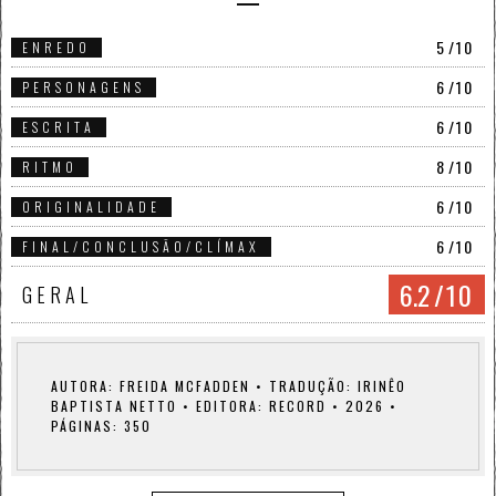
5
/10
ENREDO
6
/10
PERSONAGENS
6
/10
ESCRITA
8
/10
RITMO
6
/10
ORIGINALIDADE
6
/10
FINAL/CONCLUSÃO/CLÍMAX
6.2
/10
GERAL
AUTORA: FREIDA MCFADDEN • TRADUÇÃO: IRINÊO
BAPTISTA NETTO • EDITORA: RECORD • 2026 •
PÁGINAS: 350