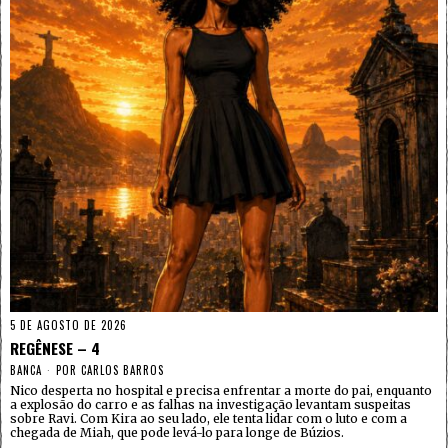
5 DE AGOSTO DE 2026
REGÊNESE – 4
BANCA
POR
CARLOS BARROS
Nico desperta no hospital e precisa enfrentar a morte do pai, enquanto
a explosão do carro e as falhas na investigação levantam suspeitas
sobre Ravi. Com Kira ao seu lado, ele tenta lidar com o luto e com a
chegada de Miah, que pode levá-lo para longe de Búzios.