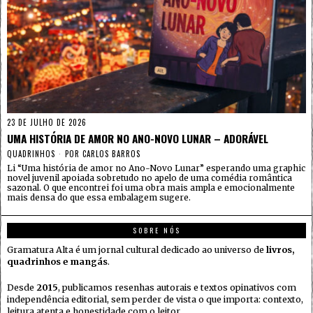
23 DE JULHO DE 2026
UMA HISTÓRIA DE AMOR NO ANO-NOVO LUNAR – ADORÁVEL
QUADRINHOS
POR
CARLOS BARROS
Li “Uma história de amor no Ano-Novo Lunar” esperando uma graphic
novel juvenil apoiada sobretudo no apelo de uma comédia romântica
sazonal. O que encontrei foi uma obra mais ampla e emocionalmente
mais densa do que essa embalagem sugere.
SOBRE NÓS
Gramatura Alta é um jornal cultural dedicado ao universo de
livros,
quadrinhos e mangás
.
Desde
2015
, publicamos resenhas autorais e textos opinativos com
independência editorial, sem perder de vista o que importa: contexto,
leitura atenta e honestidade com o leitor.