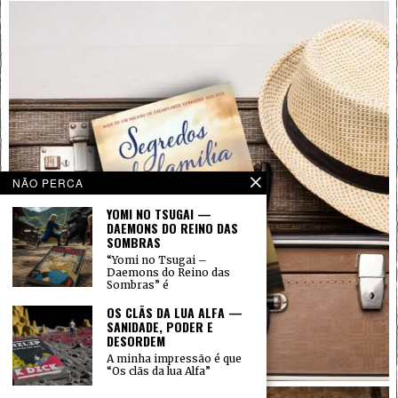
NÃO PERCA
YOMI NO TSUGAI —
DAEMONS DO REINO DAS
SOMBRAS
“Yomi no Tsugai –
Daemons do Reino das
Sombras” é
OS CLÃS DA LUA ALFA —
SANIDADE, PODER E
DESORDEM
A minha impressão é que
“Os clãs da lua Alfa”