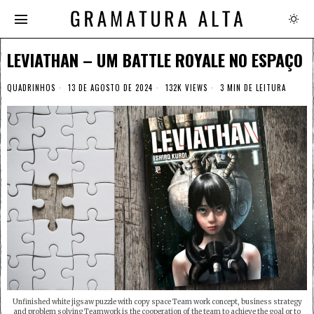
LEVIATHAN – UM BATTLE ROYALE NO ESPAÇO
QUADRINHOS
13 DE AGOSTO DE 2024
132K VIEWS
3 MIN DE LEITURA
Unfinished white jigsaw puzzle with copy space Team work concept, business strategy
and problem solving Teamwork is the cooperation of the team to achieve the goal or to