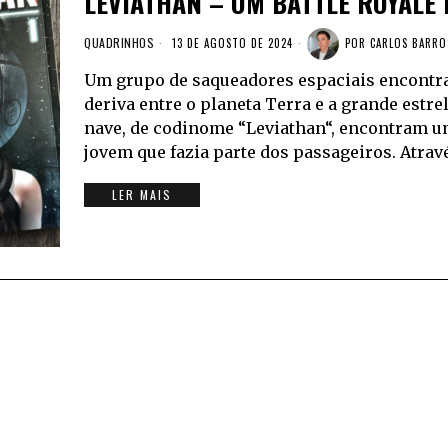
LEVIATHAN – UM BATTLE ROYALE
QUADRINHOS
13 DE AGOSTO DE 2024
POR
CARLOS BARRO
Um grupo de saqueadores espaciais encontra
deriva entre o planeta Terra e a grande estre
nave, de codinome “Leviathan“, encontram u
jovem que fazia parte dos passageiros. Atravé
LER MAIS