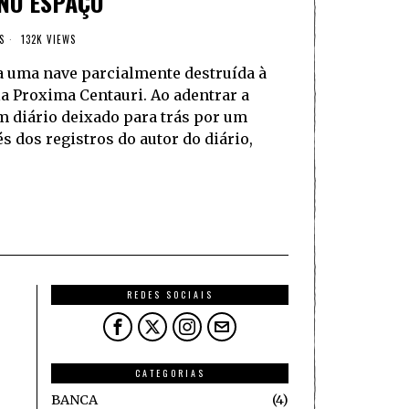
 NO ESPAÇO
S
132K VIEWS
 uma nave parcialmente destruída à
la Proxima Centauri. Ao adentrar a
m diário deixado para trás por um
s dos registros do autor do diário,
REDES SOCIAIS
CATEGORIAS
BANCA
4