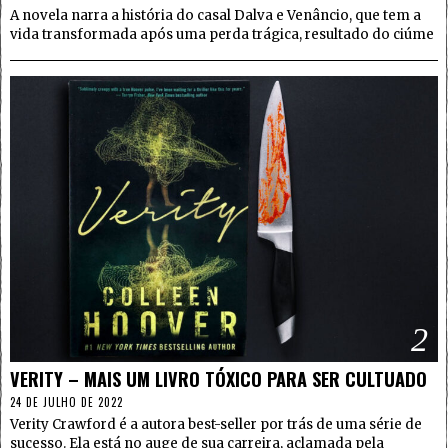
A novela narra a história do casal Dalva e Venâncio, que tem a
vida transformada após uma perda trágica, resultado do ciúme
2
VERITY – MAIS UM LIVRO TÓXICO PARA SER CULTUADO
24 DE JULHO DE 2022
Verity Crawford é a autora best-seller por trás de uma série de
sucesso. Ela está no auge de sua carreira, aclamada pela