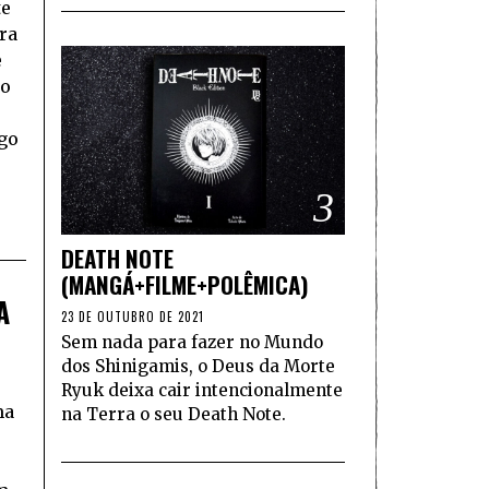
te
ra
e
ão
go
3
DEATH NOTE
(MANGÁ+FILME+POLÊMICA)
A
23 DE OUTUBRO DE 2021
Sem nada para fazer no Mundo
dos Shinigamis, o Deus da Morte
Ryuk deixa cair intencionalmente
ma
na Terra o seu Death Note.