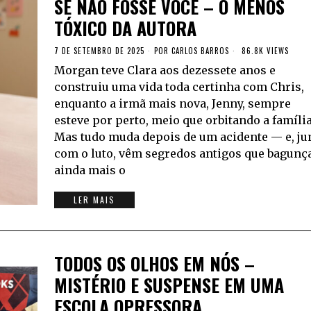
SE NÃO FOSSE VOCÊ – O MENOS
TÓXICO DA AUTORA
7 DE SETEMBRO DE 2025
POR
CARLOS BARROS
86.8K VIEWS
Morgan teve Clara aos dezessete anos e
construiu uma vida toda certinha com Chris,
enquanto a irmã mais nova, Jenny, sempre
esteve por perto, meio que orbitando a família
Mas tudo muda depois de um acidente — e, ju
com o luto, vêm segredos antigos que bagun
ainda mais o
LER MAIS
TODOS OS OLHOS EM NÓS –
MISTÉRIO E SUSPENSE EM UMA
ESCOLA OPRESSORA