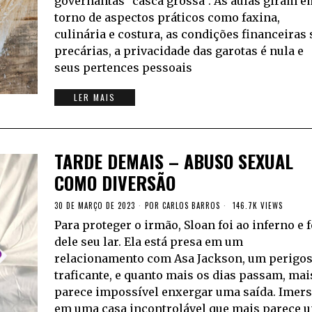
governantas “casca grossa”. As aulas giram e
torno de aspectos práticos como faxina,
culinária e costura, as condições financeiras 
precárias, a privacidade das garotas é nula e
seus pertences pessoais
LER MAIS
TARDE DEMAIS – ABUSO SEXUAL
COMO DIVERSÃO
30 DE MARÇO DE 2023
POR
CARLOS BARROS
146.7K VIEWS
Para proteger o irmão, Sloan foi ao inferno e 
dele seu lar. Ela está presa em um
relacionamento com Asa Jackson, um perigo
traficante, e quanto mais os dias passam, mai
parece impossível enxergar uma saída. Imer
em uma casa incontrolável que mais parece 