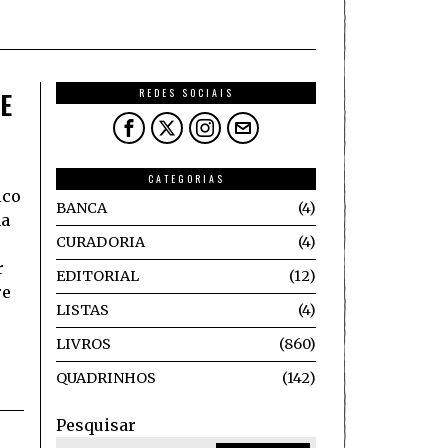
E
REDES SOCIAIS
CATEGORIAS
ico
BANCA
4
ma
CURADORIA
4
r
EDITORIAL
12
re
LISTAS
4
LIVROS
860
QUADRINHOS
142
Pesquisar