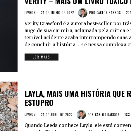
VERITY – MAIS UM LIVRO TÓXICO
LIVROS
24 DE JULHO DE 2022
POR
CARLOS BARROS
204
Verity Crawford é a autora best-seller por trá
auge de sua carreira, aclamada pela crítica e
terrível acidente acaba interrompendo suas 
de concluir a história… E é nessa complexa 
LER MAIS
LAYLA, MAIS UMA HISTÓRIA QUE 
ESTUPRO
LIVROS
24 DE ABRIL DE 2022
POR
CARLOS BARROS
183.
Quando Leeds conhece Layla, ele está convenc