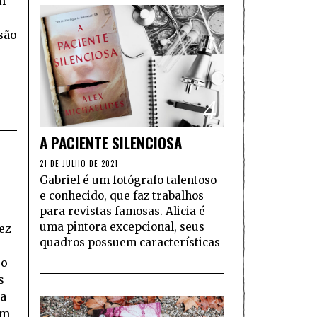
m
são
4
A PACIENTE SILENCIOSA
21 DE JULHO DE 2021
Gabriel é um fotógrafo talentoso
e conhecido, que faz trabalhos
para revistas famosas. Alicia é
uma pintora excepcional, seus
fez
quadros possuem características
so
s
sa
um