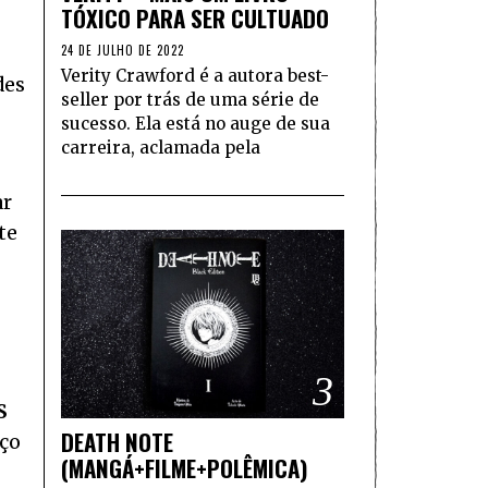
TÓXICO PARA SER CULTUADO
24 DE JULHO DE 2022
Verity Crawford é a autora best-
des
seller por trás de uma série de
sucesso. Ela está no auge de sua
carreira, aclamada pela
ar
te
3
S
DEATH NOTE
rço
(MANGÁ+FILME+POLÊMICA)