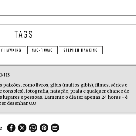
TAGS
CY HAWKING
NÃO-FICÇÃO
STEPHEN HAWKING
ENTES
 paixões, como livros, gibis (muitos gibis), filmes, séries e
e consoles), fotografia, natação, praia e qualquer chance de
s lugares e pessoas. Lamento o dia ter apenas 24 horas - é
aber desenhar O.O
e