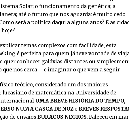
Sistema Solar; o funcionamento da genética; a
aneta; até o futuro que nos aguarda: é muito cedo
Como será a política daqui a alguns anos? E as cida
 hoje?
xplicar temas complexos com facilidade, esta
wking é perfeita para quem já teve vontade de viaj
m quer conhecer galáxias distantes ou simplesmen
que nos cerca – e imaginar o que vem a seguir.
ísico teórico, considerado um dos maiores
r lucasiano de matemática na Universidade de
 internacional
UMA BREVE HIStÓRIA DO TEMPO
,
VERSO NUMA CASCA DE NOZ
e
BREVES RESPOSTA
eção de ensaios
BURACOS NEGROS
. Faleceu em ma