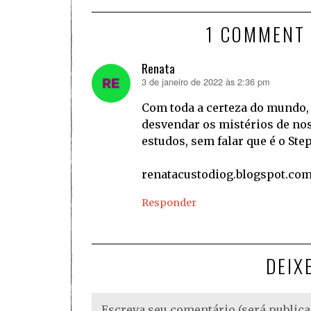
1 COMMENT
Renata
3 de janeiro de 2022 às 2:36 pm
disse:
Com toda a certeza do mundo, 
desvendar os mistérios de noss
estudos, sem falar que é o St
renatacustodiog.blogspot.co
Responder
DEIX