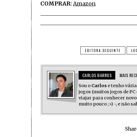
COMPRAR:
Amazon
EDITORA SEGUINTE
LU
CARLOS BARROS
MAIS REC
Sou o
Carlos
e tenho várias
jogos (muitos jogos de PC 
viajar para conhecer novo
muito pouco ;>) -, e não s
Shar