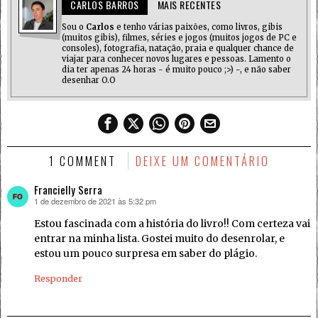
CARLOS BARROS
MAIS RECENTES
Sou o
Carlos
e tenho várias paixões, como livros, gibis
(muitos gibis), filmes, séries e jogos (muitos jogos de PC e
consoles), fotografia, natação, praia e qualquer chance de
viajar para conhecer novos lugares e pessoas. Lamento o
dia ter apenas 24 horas - é muito pouco ;>) -, e não saber
desenhar O.O
1 COMMENT
DEIXE UM COMENTÁRIO
Francielly Serra
1 de dezembro de 2021 às 5:32 pm
disse:
Estou fascinada com a história do livro!! Com certeza vai
entrar na minha lista. Gostei muito do desenrolar, e
estou um pouco surpresa em saber do plágio.
Responder