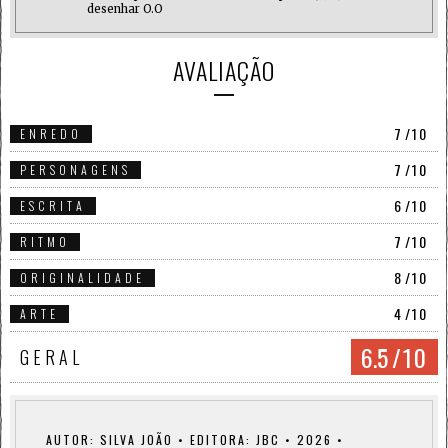
desenhar O.O
AVALIAÇÃO
7
/10
ENREDO
7
/10
PERSONAGENS
6
/10
ESCRITA
7
/10
RITMO
8
/10
ORIGINALIDADE
4
/10
ARTE
6.5
/10
GERAL
AUTOR: SILVA JOÃO • EDITORA: JBC • 2026 •