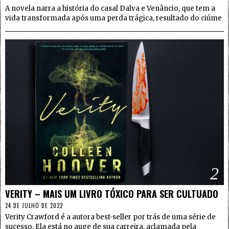
A novela narra a história do casal Dalva e Venâncio, que tem a
vida transformada após uma perda trágica, resultado do ciúme
2
VERITY – MAIS UM LIVRO TÓXICO PARA SER CULTUADO
24 DE JULHO DE 2022
Verity Crawford é a autora best-seller por trás de uma série de
sucesso. Ela está no auge de sua carreira, aclamada pela