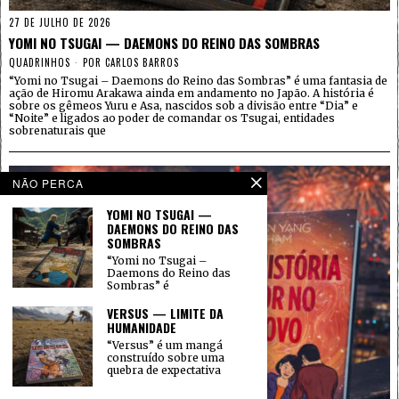
27 DE JULHO DE 2026
YOMI NO TSUGAI — DAEMONS DO REINO DAS SOMBRAS
QUADRINHOS
POR
CARLOS BARROS
“Yomi no Tsugai – Daemons do Reino das Sombras” é uma fantasia de
ação de Hiromu Arakawa ainda em andamento no Japão. A história é
sobre os gêmeos Yuru e Asa, nascidos sob a divisão entre “Dia” e
“Noite” e ligados ao poder de comandar os Tsugai, entidades
sobrenaturais que
NÃO PERCA
YOMI NO TSUGAI —
DAEMONS DO REINO DAS
SOMBRAS
“Yomi no Tsugai –
Daemons do Reino das
Sombras” é
VERSUS — LIMITE DA
HUMANIDADE
“Versus” é um mangá
construído sobre uma
quebra de expectativa