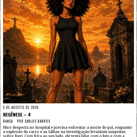
5 DE AGOSTO DE 2026
REGÊNESE – 4
BANCA
POR
CARLOS BARROS
Nico desperta no hospital e precisa enfrentar a morte do pai, enquanto
a explosão do carro e as falhas na investigação levantam suspeitas
sobre Ravi. Com Kira ao seu lado, ele tenta lidar com o luto e com a