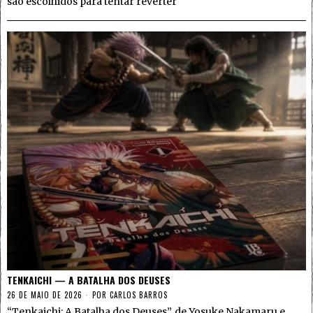
são escolhidos para tentar reverter
TENKAICHI — A BATALHA DOS DEUSES
26 DE MAIO DE 2026
POR
CARLOS BARROS
“Tenkaichi: A Batalha dos Deuses”, de Yosuke Nakamaru e