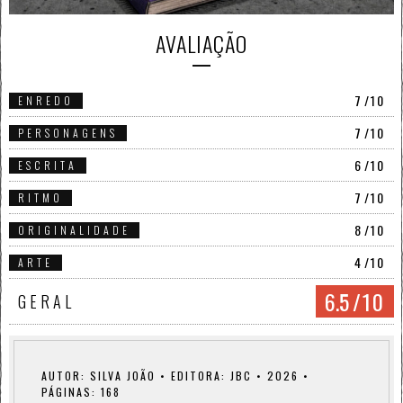
AVALIAÇÃO
7
/10
ENREDO
7
/10
PERSONAGENS
6
/10
ESCRITA
7
/10
RITMO
8
/10
ORIGINALIDADE
4
/10
ARTE
6.5
/10
GERAL
AUTOR: SILVA JOÃO • EDITORA: JBC • 2026 •
PÁGINAS: 168