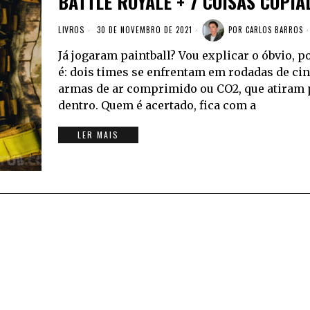
BATTLE ROYALE + 7 COISAS COPI
LIVROS
30 DE NOVEMBRO DE 2021
POR
CARLOS BARROS
Já jogaram paintball? Vou explicar o óbvio, p
é: dois times se enfrentam em rodadas de c
armas de ar comprimido ou CO2, que atiram p
dentro. Quem é acertado, fica com a
LER MAIS