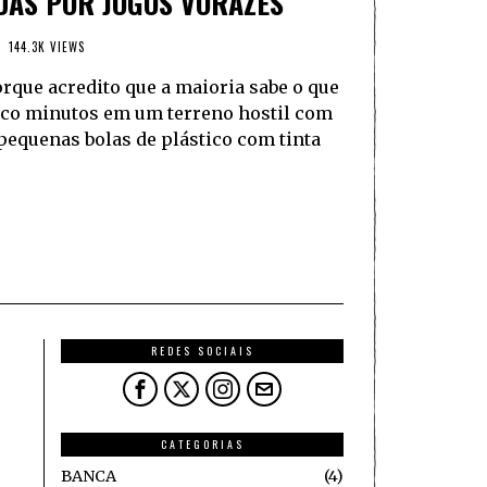
ADAS POR JOGOS VORAZES
144.3K VIEWS
orque acredito que a maioria sabe o que
inco minutos em um terreno hostil com
equenas bolas de plástico com tinta
REDES SOCIAIS
CATEGORIAS
BANCA
4