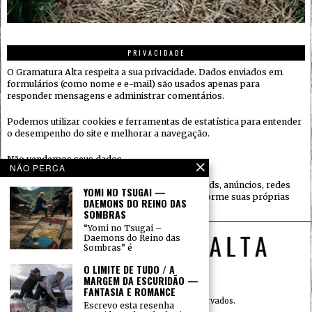
PRIVACIDADE
O Gramatura Alta respeita a sua privacidade. Dados enviados em
formulários (como nome e e-mail) são usados apenas para
responder mensagens e administrar comentários.
Podemos utilizar cookies e ferramentas de estatística para entender
o desempenho do site e melhorar a navegação.
Não vendemos seus dados.
NÃO PERCA
Quando houver serviços de terceiros (ex.: embeds, anúncios, redes
YOMI NO TSUGAI —
sociais), eles podem coletar informações conforme suas próprias
DAEMONS DO REINO DAS
políticas.
SOMBRAS
“Yomi no Tsugai –
Daemons do Reino das
Sombras” é
O LIMITE DE TUDO / A
MARGEM DA ESCURIDÃO —
FANTASIA E ROMANCE
© 2015 — Todos os direitos reservados.
Escrevo esta resenha