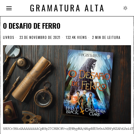
O DESAFIO DE FERRO
LIVROS
23 DE NOVEMBRO DE 2021
132.4K VIEWS
2 MIN DE LEITURA
SSUCv3H4sIAAAAAAAACpRSy27CMBC8V+o/IJ9BypNA/6HqrRfEYe0s4MbYyHZAFeLfu44TM