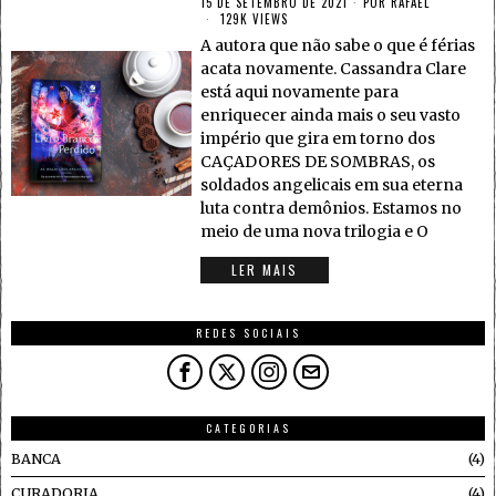
15 DE SETEMBRO DE 2021
POR
RAFAEL
129K VIEWS
A autora que não sabe o que é férias
acata novamente. Cassandra Clare
está aqui novamente para
enriquecer ainda mais o seu vasto
império que gira em torno dos
CAÇADORES DE SOMBRAS, os
soldados angelicais em sua eterna
luta contra demônios. Estamos no
meio de uma nova trilogia e O
LER MAIS
REDES SOCIAIS
CATEGORIAS
BANCA
4
CURADORIA
4