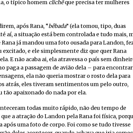
ia, o típico homem
clichê
que precisa ter mulheres
direm, após Rana, “
bêbada
” (ela tomou, tipo, duas
té aí, a situação está bem controlada e tudo mais, 
e Rana já mandou uma foto ousada para Landon, fe
u excitado, e ele simplesmente diz que quer Rana
la. E não acaba ai, ela atravessa o país sem dinhei
 paga a passagem de avião dela – para encontrar
nsagens, ela não queria mostrar o rosto dela para
os atrás, eles tiveram sentimentos um pelo outro,
ou tão apaixonado do nada por ela.
aconteceram todas muito rápido, não deu tempo de
i que a atração do Landon pela Rana foi física, porq
a após uma foto de corpo. Foi como se tudo tivesse