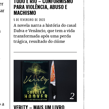
TUDO É RIO – CONFORMISMO
er
PARA VIOLÊNCIA, ABUSO E
ar
MACHISMO
5 DE FEVEREIRO DE 2023
A novela narra a história do casal
Dalva e Venâncio, que tem a vida
s
transformada após uma perda
trágica, resultado do ciúme
a
2
 a
VERITY – MAIS UM LIVRO