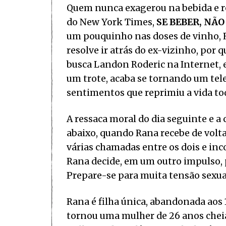
Quem nunca exagerou na bebida e res
do New York Times,
SE BEBER, NÃO
um pouquinho nas doses de vinho, R
resolve ir atrás do ex-vizinho, por
busca Landon Roderic na Internet, e
um trote, acaba se tornando um tel
sentimentos que reprimiu a vida to
A ressaca moral do dia seguinte e a
abaixo, quando Rana recebe de vol
várias chamadas entre os dois e inc
Rana decide, em um outro impulso, p
Prepare-se para muita tensão sexual
Rana é filha única, abandonada aos 1
tornou uma mulher de 26 anos chei