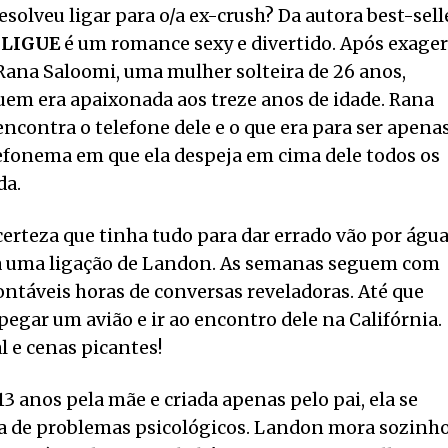
olveu ligar para o/a ex-crush? Da autora best-sell
 LIGUE
é um romance sexy e divertido. Após exager
ana Saloomi, uma mulher solteira de 26 anos,
 quem era apaixonada aos treze anos de idade. Rana
ncontra o telefone dele e o que era para ser apena
efonema em que ela despeja em cima dele todos os
da.
 certeza que tinha tudo para dar errado vão por águ
ta uma ligação de Landon. As semanas seguem com
ontáveis horas de conversas reveladoras. Até que
egar um avião e ir ao encontro dele na Califórnia.
 e cenas picantes!
3 anos pela mãe e criada apenas pelo pai, ela se
a de problemas psicológicos. Landon mora sozinho