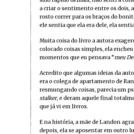
sido rápido demais, não senti a con
a criar o sentimento entre os dois,
rosto correr para os braços do boni
ele sentia que ela era dele, ela senti
Muita coisa do livro a autora exage
colocado coisas simples, ela enche
momentos que eu pensava “
meu Deu
Acredito que algumas ideias da aut
era o colega de apartamento de Rana
resmungando coisas, parecia um ps
stalker
, e deram aquele final totalm
que já vi em livros.
E na história, a mãe de Landon agra
depois, ela se aposentar em outro l