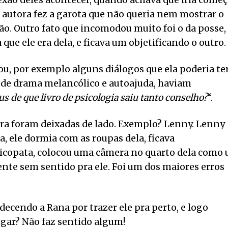
exão deles acontecer, quando achava que iria começ
 a autora fez a garota que não queria nem mostrar o
tão. Outro fato que incomodou muito foi o da posse,
a que ele era dela, e ficava um objetificando o outro.
rou, por exemplo alguns diálogos que ela poderia te
u de drama melancólico e autoajuda, haviam
s de que livro de psicologia saiu tanto conselho?
“.
ora foram deixadas de lado. Exemplo? Lenny. Lenny
, ele dormia com as roupas dela, ficava
icopata, colocou uma câmera no quarto dela como
ente sem sentido pra ele. Foi um dos maiores erros
decendo a Rana por trazer ele pra perto, e logo
ugar? Não faz sentido algum!