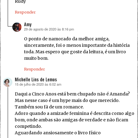
Rudy
Responder
Amy
29 de agosto de 2020 às 8:16 pm
disse:
O ponto de namorado da melhor amiga,
sinceramente, foi o menos importante da história
toda. Mas espero que goste da leitura, é um livro
muito bom.
Responder
Michelle Lins de Lemos
15 de julho de 2020 às 6:02 am
disse:
Daqui a Cinco Anos está bem chupado não é Amanda?
Mas nesse caso é um hype mais do que merecido.
Também sou fã de um romance.
Adoro quando a amizade feminina é descrita como algo
bom, onde ambas são amigas de verdade e não ficam
competindo.
Aguardando ansiosamente o livro físico