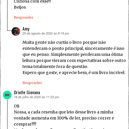
Curiosa com esse!!
Beijos
Responder
Amy
29 de agosto de 2020 às 8:19 pm
disse:
Muita gente não curtiu o livro porque não
entenderam o ponto principal, sinceramente é isso
que eu penso. Simplesmente perderam uma ótima
leitura porque vieram com expectativas sobre outro
tema totalmente fora de questão.
Espero que goste, e aprecie bem, é um livro incrivel.
Responder
Drielle Giovana
18 de julho de 2020 às 11:23 pm
disse:
Oii
Nossa, a cada resenha que leio desse livro a minha
vontade aumenta em 100% de ler, preciso correr e
comprar!!!!