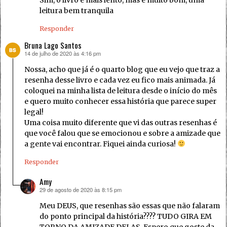
leitura bem tranquila
Responder
Bruna Lago Santos
14 de julho de 2020 às 4:16 pm
disse:
Nossa, acho que já é o quarto blog que eu vejo que traz a
resenha desse livro e cada vez eu fico mais animada. Já
coloquei na minha lista de leitura desde o início do mês
e quero muito conhecer essa história que parece super
legal!
Uma coisa muito diferente que vi das outras resenhas é
que você falou que se emocionou e sobre a amizade que
a gente vai encontrar. Fiquei ainda curiosa!
Responder
Amy
29 de agosto de 2020 às 8:15 pm
disse:
Meu DEUS, que resenhas são essas que não falaram
do ponto principal da história???? TUDO GIRA EM
TORNO DA AMIZADE DELAS. Espero que goste da