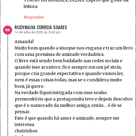
leitura.
Responder
RUDYNALVA CORREIA SOARES
14 de julho de 2020 às 8:42 pm
disse:
Amanda!
Muito bom quando a sinopse nos engana e traz um livro
com uma premissa de amizade verdadeira.
O livro está sendo bem badalado nas redes sociais e
quando isso acontece, fico sempre om um pé atrás,
porque cria grande expectativa e quando vamos ler,
nem é essas coisas todas, mas se o condidera muito
bom, já quero.
Na verdade fiquei intrigada com esse sonho
premonitório que a protagosnita teve e depois descobre
que é o namorado da melhor amiga, então… é de se
pensar.
Fato é que quando há amor e amizade, sempre me
interessa.
cheirinhos