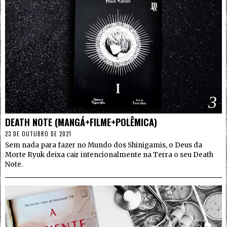
3
DEATH NOTE (MANGÁ+FILME+POLÊMICA)
23 DE OUTUBRO DE 2021
Sem nada para fazer no Mundo dos Shinigamis, o Deus da
Morte Ryuk deixa cair intencionalmente na Terra o seu Death
Note.