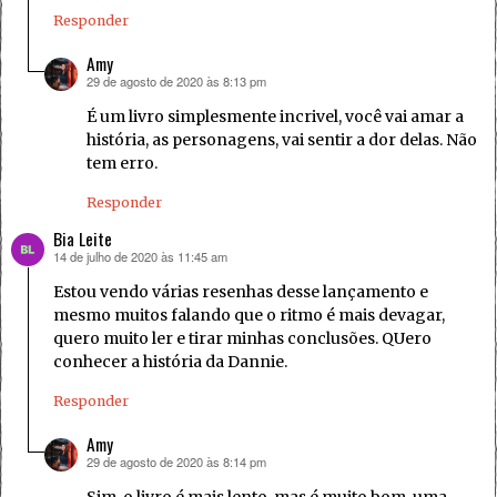
Responder
Amy
29 de agosto de 2020 às 8:13 pm
disse:
É um livro simplesmente incrivel, você vai amar a
história, as personagens, vai sentir a dor delas. Não
tem erro.
Responder
Bia Leite
14 de julho de 2020 às 11:45 am
disse:
Estou vendo várias resenhas desse lançamento e
mesmo muitos falando que o ritmo é mais devagar,
quero muito ler e tirar minhas conclusões. QUero
conhecer a história da Dannie.
Responder
Amy
29 de agosto de 2020 às 8:14 pm
disse:
Sim, o livro é mais lento, mas é muito bom, uma