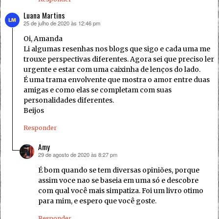
Luana Martins
25 de julho de 2020 às 12:46 pm
disse:
Oi, Amanda
Li algumas resenhas nos blogs que sigo e cada uma me
trouxe perspectivas diferentes. Agora sei que preciso ler
urgente e estar com uma caixinha de lenços do lado.
É uma trama envolvente que mostra o amor entre duas
amigas e como elas se completam com suas
personalidades diferentes.
Beijos
Responder
Amy
29 de agosto de 2020 às 8:27 pm
disse:
É bom quando se tem diversas opiniões, porque
assim voce nao se baseia em uma só e descobre
com qual você mais simpatiza. Foi um livro otimo
para mim, e espero que você goste.
Responder