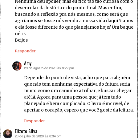
Nenhuma deu spoiler, mas eu fico tão tão curiosa com o
desenrolar da história e do ponto final. Mas enfim,
buscando a reflexão pra nós mesmos, como será que
agiríamos se fosse nós vendo a nossa vida daqui 5 anos
e ela fosse diferente do que planejamos hoje? Um baque
né rs
Beijos
Responder
Amy
29 de agosto de 2020 às 8:22 pm
disse:
Depende do ponto de vista, acho que para alguém
que não tem nenhuma expectativa do futura seria
muito como um caminho a trilhar, e buscar chegar
até lá. Agora para uma pessoa que já tem tudo
planejado é bem complicado. O livro é incrivel, de
apertar o coração, espero que você goste da leitura.
Responder
Elizete Silva
20 de julho de 2020 às 8:34 pm
disse: