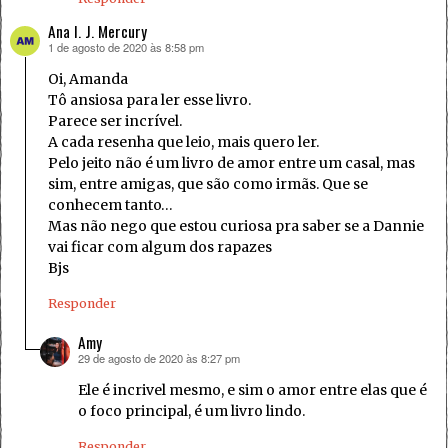
Ana I. J. Mercury
1 de agosto de 2020 às 8:58 pm
disse:
Oi, Amanda
Tô ansiosa para ler esse livro.
Parece ser incrível.
A cada resenha que leio, mais quero ler.
Pelo jeito não é um livro de amor entre um casal, mas
sim, entre amigas, que são como irmãs. Que se
conhecem tanto…
Mas não nego que estou curiosa pra saber se a Dannie
vai ficar com algum dos rapazes
Bjs
Responder
Amy
29 de agosto de 2020 às 8:27 pm
disse:
Ele é incrivel mesmo, e sim o amor entre elas que é
o foco principal, é um livro lindo.
Responder