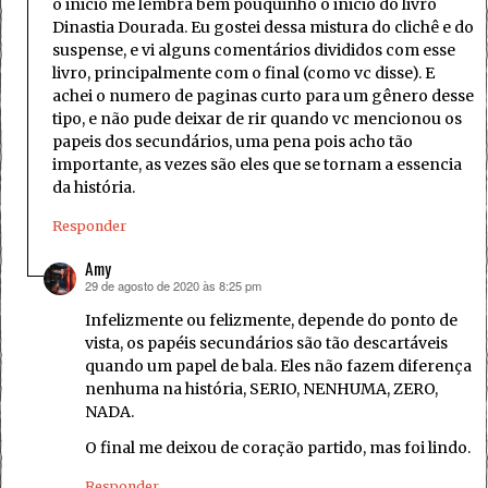
o inicio me lembra bem pouquinho o inicio do livro
Dinastia Dourada. Eu gostei dessa mistura do clichê e do
suspense, e vi alguns comentários divididos com esse
livro, principalmente com o final (como vc disse). E
achei o numero de paginas curto para um gênero desse
tipo, e não pude deixar de rir quando vc mencionou os
papeis dos secundários, uma pena pois acho tão
importante, as vezes são eles que se tornam a essencia
da história.
Responder
Amy
29 de agosto de 2020 às 8:25 pm
disse:
Infelizmente ou felizmente, depende do ponto de
vista, os papéis secundários são tão descartáveis
quando um papel de bala. Eles não fazem diferença
nenhuma na história, SERIO, NENHUMA, ZERO,
NADA.
O final me deixou de coração partido, mas foi lindo.
Responder