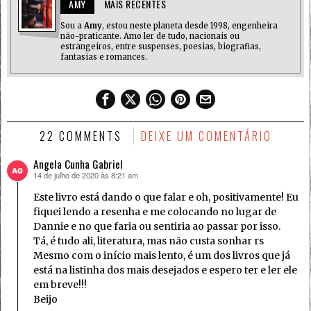
AMY
MAIS RECENTES
Sou a
Amy
, estou neste planeta desde 1998, engenheira
não-praticante. Amo ler de tudo, nacionais ou
estrangeiros, entre suspenses, poesias, biografias,
fantasias e romances.
22 COMMENTS
DEIXE UM COMENTÁRIO
Angela Cunha Gabriel
14 de julho de 2020 às 8:21 am
disse:
Este livro está dando o que falar e oh, positivamente! Eu
fiquei lendo a resenha e me colocando no lugar de
Dannie e no que faria ou sentiria ao passar por isso.
Tá, é tudo ali, literatura, mas não custa sonhar rs
Mesmo com o início mais lento, é um dos livros que já
está na listinha dos mais desejados e espero ter e ler ele
em breve!!!
Beijo