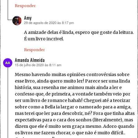
Responder
Amy
29 de agosto de 2020 às 8:17 pm
disse:
A amizade delas é linda, espero que goste da leitura.
É um livro incrivel.
Responder
Amanda Almeida
15 de julho de 2020 às 8:11 am
disse:
Mesmo havendo muitas opiniões controvérsias sobre
esse livro, ainda quero muito ler! Parece ser uma linda
história, sua resenha me animou mais ainda a ler e
confesso que, de primeira, a vontade também veio por
ser um livro de romance hahah! Cheguei até a teorizar
sobre como a Bella ia largar o namorado para a amiga,
mas terei que ler para descobrir, né? Fora que tinha altas
expectativas para o cara dos sonhos (literalmente), mas
dizem que ele é muito sem graça mesmo. Adoro quando
os livros me fazem chorar, o que não é muito difícil..