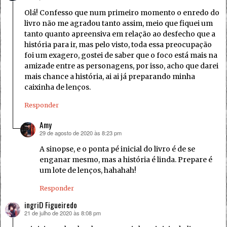
Olá! Confesso que num primeiro momento o enredo do
livro não me agradou tanto assim, meio que fiquei um
tanto quanto apreensiva em relação ao desfecho que a
história para ir, mas pelo visto, toda essa preocupação
foi um exagero, gostei de saber que o foco está mais na
amizade entre as personagens, por isso, acho que darei
mais chance a história, ai ai já preparando minha
caixinha de lenços.
Responder
Amy
29 de agosto de 2020 às 8:23 pm
disse:
A sinopse, e o ponta pé inicial do livro é de se
enganar mesmo, mas a história é linda. Prepare é
um lote de lenços, hahahah!
Responder
ingriD Figueiredo
21 de julho de 2020 às 8:08 pm
disse: