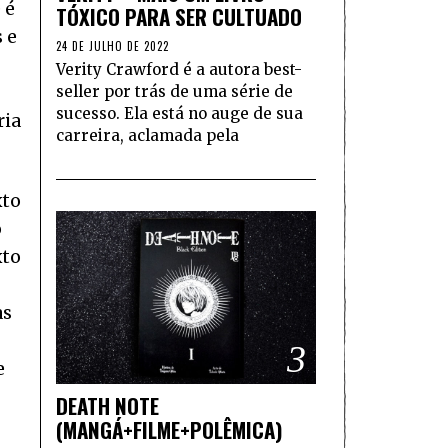
 é
TÓXICO PARA SER CULTUADO
 e
24 DE JULHO DE 2022
Verity Crawford é a autora best-
seller por trás de uma série de
sucesso. Ela está no auge de sua
ria
carreira, aclamada pela
xto
o
xto
as
3
e
DEATH NOTE
(MANGÁ+FILME+POLÊMICA)