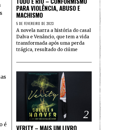
TUDO É RIO – CONFORMISMO
a
PARA VIOLÊNCIA, ABUSO E
s
MACHISMO
5 DE FEVEREIRO DE 2023
A novela narra a história do casal
Dalva e Venâncio, que tem a vida
transformada após uma perda
trágica, resultado do ciúme
sas
2
o é
VERITY – MAIS UM LIVRO