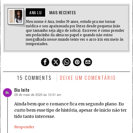
ANA LU
MAIS RECENTES
Meu nome é Ana, tenho 19 anos, estudo pra me tornar
médica e sou apaixonada por livros desde pequena (não
que tamanho seja algo de sobra). Escrever é como prender
um pedacinho da alma no papel e quando não estou
mergulhada nesse mundo tento ver o arco iris em meio às
tempestades.
15 COMMENTS
DEIXE UM COMENTÁRIO
Bia leite
28 de maio de 2020 às 10:31 am
disse:
Ainda bem que o romance fica em segundo plano. Eu
curto bem esse tipo de história, apesar de inicio não ter
tido tanto interesse.
Responder