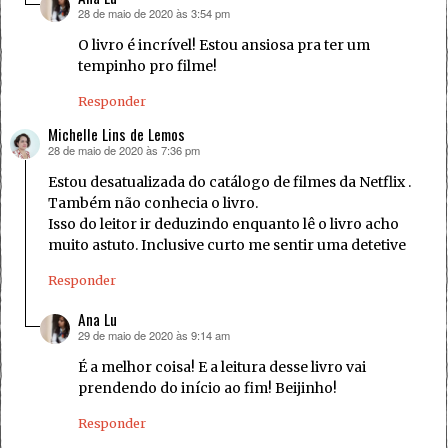
28 de maio de 2020 às 3:54 pm
disse:
O livro é incrível! Estou ansiosa pra ter um
tempinho pro filme!
Responder
Michelle Lins de Lemos
28 de maio de 2020 às 7:36 pm
disse:
Estou desatualizada do catálogo de filmes da Netflix .
Também não conhecia o livro.
Isso do leitor ir deduzindo enquanto lê o livro acho
muito astuto. Inclusive curto me sentir uma detetive
Responder
Ana Lu
29 de maio de 2020 às 9:14 am
disse:
É a melhor coisa! E a leitura desse livro vai
prendendo do início ao fim! Beijinho!
Responder