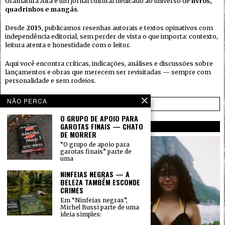
Gramatura Alta é um jornal cultural dedicado ao universo de
livros,
quadrinhos e mangás
.
Desde
2015
, publicamos resenhas autorais e textos opinativos com
independência editorial, sem perder de vista o que importa: contexto,
leitura atenta e honestidade com o leitor.
Aqui você encontra críticas, indicações, análises e discussões sobre
lançamentos e obras que merecem ser revisitadas — sempre com
personalidade e sem rodeios.
NÃO PERCA
SAIBA MAIS →
O GRUPO DE APOIO PARA
GAROTAS FINAIS — CHATO
AUTORES
DE MORRER
“O grupo de apoio para
garotas finais” parte de
uma
NINFEIAS NEGRAS — A
BELEZA TAMBÉM ESCONDE
CRIMES
Em “Ninfeias negras”,
Michel Bussi parte de uma
ideia simples: