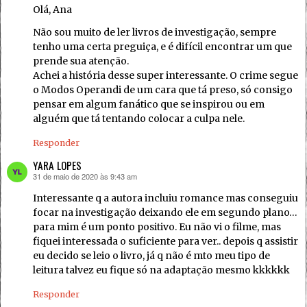
Olá, Ana
Não sou muito de ler livros de investigação, sempre
tenho uma certa preguiça, e é difícil encontrar um que
prende sua atenção.
Achei a história desse super interessante. O crime segue
o Modos Operandi de um cara que tá preso, só consigo
pensar em algum fanático que se inspirou ou em
alguém que tá tentando colocar a culpa nele.
Responder
YARA LOPES
31 de maio de 2020 às 9:43 am
disse:
Interessante q a autora incluiu romance mas conseguiu
focar na investigação deixando ele em segundo plano…
para mim é um ponto positivo. Eu não vi o filme, mas
fiquei interessada o suficiente para ver.. depois q assistir
eu decido se leio o livro, já q não é mto meu tipo de
leitura talvez eu fique só na adaptação mesmo kkkkkk
Responder