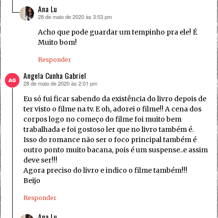
Ana Lu
28 de maio de 2020 às 3:53 pm
disse:
Acho que pode guardar um tempinho pra ele! É
Muito bom!
Responder
Angela Cunha Gabriel
28 de maio de 2020 às 2:01 pm
disse:
Eu só fui ficar sabendo da existência do livro depois de
ter visto o filme na tv. E oh, adorei o filme!! A cena dos
corpos logo no começo do filme foi muito bem
trabalhada e foi gostoso ler que no livro também é.
Isso do romance não ser o foco principal também é
outro ponto muito bacana, pois é um suspense..e assim
deve ser!!!
Agora preciso do livro e indico o filme também!!!
Beijo
Responder
Ana Lu