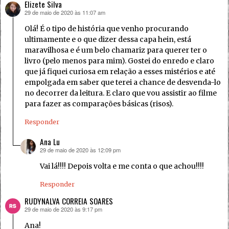
Elizete Silva
29 de maio de 2020 às 11:07 am
disse:
Olá! É o tipo de história que venho procurando
ultimamente e o que dizer dessa capa hein, está
maravilhosa e é um belo chamariz para querer ter o
livro (pelo menos para mim). Gostei do enredo e claro
que já fiquei curiosa em relação a esses mistérios e até
empolgada em saber que terei a chance de desvenda-lo
no decorrer da leitura. E claro que vou assistir ao filme
para fazer as comparações básicas (risos).
Responder
Ana Lu
29 de maio de 2020 às 12:09 pm
disse:
Vai lá!!!! Depois volta e me conta o que achou!!!!
Responder
RUDYNALVA CORREIA SOARES
29 de maio de 2020 às 9:17 pm
disse:
Ana!