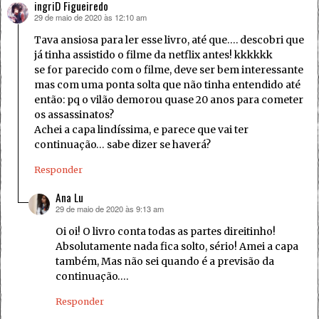
ingriD Figueiredo
29 de maio de 2020 às 12:10 am
disse:
Tava ansiosa para ler esse livro, até que…. descobri que
já tinha assistido o filme da netflix antes! kkkkkk
se for parecido com o filme, deve ser bem interessante
mas com uma ponta solta que não tinha entendido até
então: pq o vilão demorou quase 20 anos para cometer
os assassinatos?
Achei a capa lindíssima, e parece que vai ter
continuação… sabe dizer se haverá?
Responder
Ana Lu
29 de maio de 2020 às 9:13 am
disse:
Oi oi! O livro conta todas as partes direitinho!
Absolutamente nada fica solto, sério! Amei a capa
também, Mas não sei quando é a previsão da
continuação….
Responder