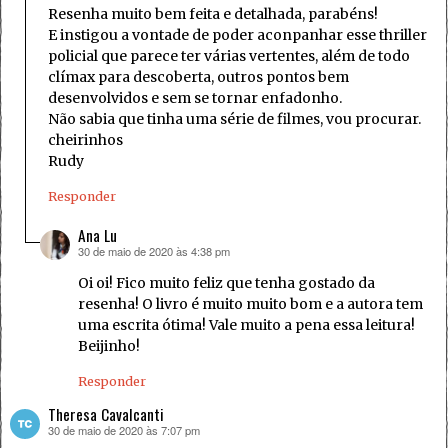
Resenha muito bem feita e detalhada, parabéns!
E instigou a vontade de poder aconpanhar esse thriller
policial que parece ter várias vertentes, além de todo
clímax para descoberta, outros pontos bem
desenvolvidos e sem se tornar enfadonho.
Não sabia que tinha uma série de filmes, vou procurar.
cheirinhos
Rudy
Responder
Ana Lu
30 de maio de 2020 às 4:38 pm
disse:
Oi oi! Fico muito feliz que tenha gostado da
resenha! O livro é muito muito bom e a autora tem
uma escrita ótima! Vale muito a pena essa leitura!
Beijinho!
Responder
Theresa Cavalcanti
30 de maio de 2020 às 7:07 pm
disse: