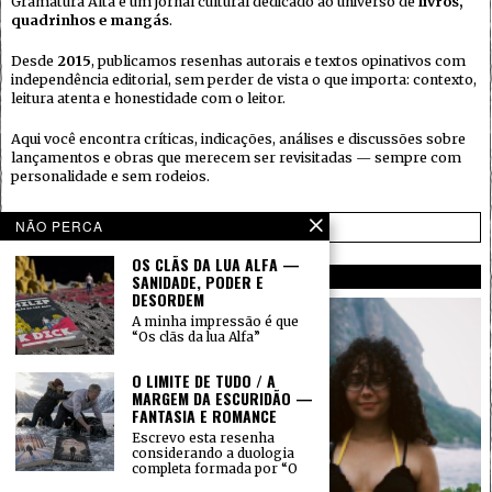
Gramatura Alta é um jornal cultural dedicado ao universo de
livros,
quadrinhos e mangás
.
Desde
2015
, publicamos resenhas autorais e textos opinativos com
independência editorial, sem perder de vista o que importa: contexto,
leitura atenta e honestidade com o leitor.
Aqui você encontra críticas, indicações, análises e discussões sobre
lançamentos e obras que merecem ser revisitadas — sempre com
personalidade e sem rodeios.
NÃO PERCA
SAIBA MAIS →
OS CLÃS DA LUA ALFA —
AUTORES
SANIDADE, PODER E
DESORDEM
A minha impressão é que
“Os clãs da lua Alfa”
O LIMITE DE TUDO / A
MARGEM DA ESCURIDÃO —
FANTASIA E ROMANCE
Escrevo esta resenha
considerando a duologia
completa formada por “O