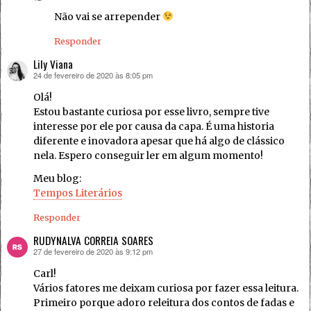
Não vai se arrepender
Responder
Lily Viana
24 de fevereiro de 2020 às 8:05 pm
disse:
Olá!
Estou bastante curiosa por esse livro, sempre tive
interesse por ele por causa da capa. É uma historia
diferente e inovadora apesar que há algo de clássico
nela. Espero conseguir ler em algum momento!
Meu blog:
Tempos Literários
Responder
RUDYNALVA CORREIA SOARES
27 de fevereiro de 2020 às 9:12 pm
disse:
Carl!
Vários fatores me deixam curiosa por fazer essa leitura.
Primeiro porque adoro releitura dos contos de fadas e