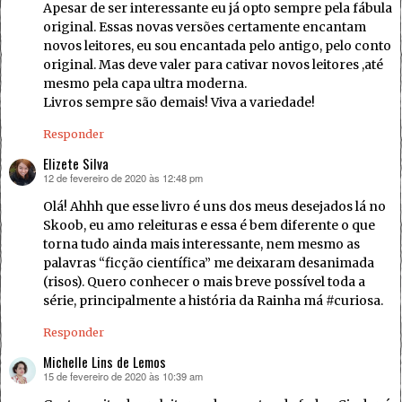
Apesar de ser interessante eu já opto sempre pela fábula
original. Essas novas versões certamente encantam
novos leitores, eu sou encantada pelo antigo, pelo conto
original. Mas deve valer para cativar novos leitores ,até
mesmo pela capa ultra moderna.
Livros sempre são demais! Viva a variedade!
Responder
Elizete Silva
12 de fevereiro de 2020 às 12:48 pm
disse:
Olá! Ahhh que esse livro é uns dos meus desejados lá no
Skoob, eu amo releituras e essa é bem diferente o que
torna tudo ainda mais interessante, nem mesmo as
palavras “ficção científica” me deixaram desanimada
(risos). Quero conhecer o mais breve possível toda a
série, principalmente a história da Rainha má #curiosa.
Responder
Michelle Lins de Lemos
15 de fevereiro de 2020 às 10:39 am
disse: