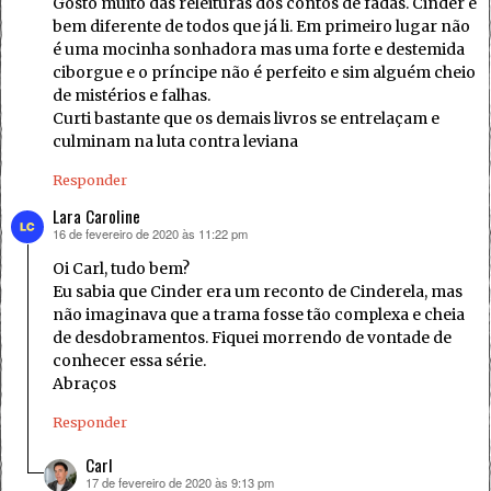
Gosto muito das releituras dos contos de fadas. Cinder é
bem diferente de todos que já li. Em primeiro lugar não
é uma mocinha sonhadora mas uma forte e destemida
ciborgue e o príncipe não é perfeito e sim alguém cheio
de mistérios e falhas.
Curti bastante que os demais livros se entrelaçam e
culminam na luta contra leviana
Responder
Lara Caroline
16 de fevereiro de 2020 às 11:22 pm
disse:
Oi Carl, tudo bem?
Eu sabia que Cinder era um reconto de Cinderela, mas
não imaginava que a trama fosse tão complexa e cheia
de desdobramentos. Fiquei morrendo de vontade de
conhecer essa série.
Abraços
Responder
Carl
17 de fevereiro de 2020 às 9:13 pm
disse: