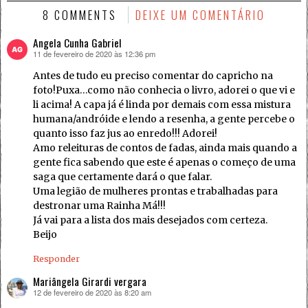
8 COMMENTS
DEIXE UM COMENTÁRIO
Angela Cunha Gabriel
11 de fevereiro de 2020 às 12:36 pm
disse:
Antes de tudo eu preciso comentar do capricho na
foto!Puxa…como não conhecia o livro, adorei o que vi e
li acima! A capa já é linda por demais com essa mistura
humana/andróide e lendo a resenha, a gente percebe o
quanto isso faz jus ao enredo!!! Adorei!
Amo releituras de contos de fadas, ainda mais quando a
gente fica sabendo que este é apenas o começo de uma
saga que certamente dará o que falar.
Uma legião de mulheres prontas e trabalhadas para
destronar uma Rainha Má!!!
Já vai para a lista dos mais desejados com certeza.
Beijo
Responder
Mariângela Girardi vergara
12 de fevereiro de 2020 às 8:20 am
disse: