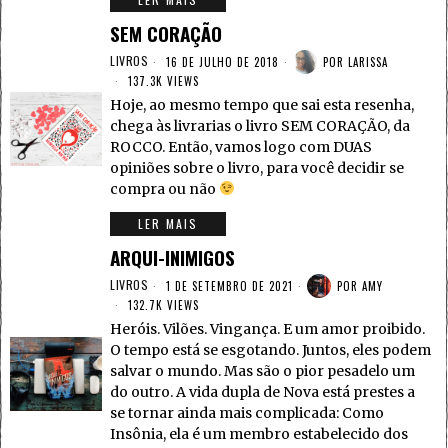
SEM CORAÇÃO
LIVROS
16 DE JULHO DE 2018
POR
LARISSA
137.3K VIEWS
Hoje, ao mesmo tempo que sai esta resenha,
chega às livrarias o livro SEM CORAÇÃO, da
ROCCO. Então, vamos logo com DUAS
opiniões sobre o livro, para você decidir se
compra ou não
LER MAIS
ARQUI-INIMIGOS
LIVROS
1 DE SETEMBRO DE 2021
POR
AMY
132.7K VIEWS
Heróis. Vilões. Vingança. E um amor proibido.
O tempo está se esgotando. Juntos, eles podem
salvar o mundo. Mas são o pior pesadelo um
do outro. A vida dupla de Nova está prestes a
se tornar ainda mais complicada: Como
Insônia, ela é um membro estabelecido dos