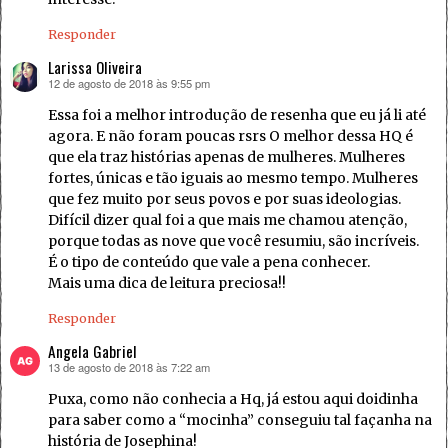
Responder
Larissa Oliveira
12 de agosto de 2018 às 9:55 pm
disse:
Essa foi a melhor introdução de resenha que eu já li até
agora. E não foram poucas rsrs O melhor dessa HQ é
que ela traz histórias apenas de mulheres. Mulheres
fortes, únicas e tão iguais ao mesmo tempo. Mulheres
que fez muito por seus povos e por suas ideologias.
Difícil dizer qual foi a que mais me chamou atenção,
porque todas as nove que você resumiu, são incríveis.
É o tipo de conteúdo que vale a pena conhecer.
Mais uma dica de leitura preciosa!!
Responder
Angela Gabriel
13 de agosto de 2018 às 7:22 am
disse:
Puxa, como não conhecia a Hq, já estou aqui doidinha
para saber como a “mocinha” conseguiu tal façanha na
história de Josephina!