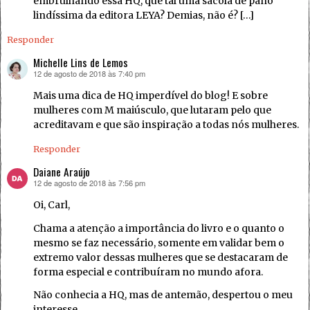
embrulhando essa HQ, que tal uma sacola de pano
lindíssima da editora LEYA? Demias, não é? […]
Responder
Michelle Lins de Lemos
12 de agosto de 2018 às 7:40 pm
disse:
Mais uma dica de HQ imperdível do blog! E sobre
mulheres com M maiúsculo, que lutaram pelo que
acreditavam e que são inspiração a todas nós mulheres.
Responder
Daiane Araújo
12 de agosto de 2018 às 7:56 pm
disse:
Oi, Carl,
Chama a atenção a importância do livro e o quanto o
mesmo se faz necessário, somente em validar bem o
extremo valor dessas mulheres que se destacaram de
forma especial e contribuíram no mundo afora.
Não conhecia a HQ, mas de antemão, despertou o meu
interesse.