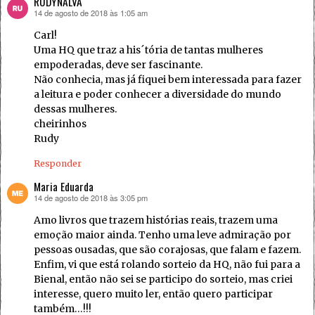
RUDYNALVA
14 de agosto de 2018 às 1:05 am
disse:
Carl!
Uma HQ que traz a his´tória de tantas mulheres
empoderadas, deve ser fascinante.
Não conhecia, mas já fiquei bem interessada para fazer
a leitura e poder conhecer a diversidade do mundo
dessas mulheres.
cheirinhos
Rudy
Responder
Maria Eduarda
14 de agosto de 2018 às 3:05 pm
disse:
Amo livros que trazem histórias reais, trazem uma
emoção maior ainda. Tenho uma leve admiração por
pessoas ousadas, que são corajosas, que falam e fazem.
Enfim, vi que está rolando sorteio da HQ, não fui para a
Bienal, então não sei se participo do sorteio, mas criei
interesse, quero muito ler, então quero participar
também…!!!