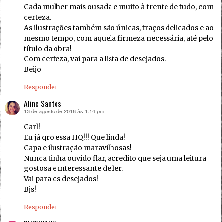
Cada mulher mais ousada e muito à frente de tudo, com
certeza.
As ilustrações também são únicas, traços delicados e ao
mesmo tempo, com aquela firmeza necessária, até pelo
título da obra!
Com certeza, vai para a lista de desejados.
Beijo
Responder
Aline Santos
13 de agosto de 2018 às 1:14 pm
disse:
Carl!
Eu já qro essa HQ!!! Que linda!
Capa e ilustração maravilhosas!
Nunca tinha ouvido flar, acredito que seja uma leitura
gostosa e interessante de ler.
Vai para os desejados!
Bjs!
Responder