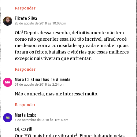
Responder
Elizete Silva
28 de agosto de 2018 às 10:08 pm
disse:
Olá! Depois dessa resenha, definitivamente não tem
como não querer ler essa HQ tão incrível, afinal você
me deixou com a curiosidade aguçada em saber quais
foram os feitos, batalhas e vitórias que essas mulheres
excepcionais tiveram que enfrentar.
Responder
Mara Cristina Dias de Almeida
31 de agosto de 2018 às 2:24 pm
disse:
Não conhecia, mas me interessei muito.
Responder
Marta Izabel
1 de setembro de 2018 às 12:14 am
disse:
Oi, Carl!!
Que HQ mais linda e vibrante!! Fiquei babando pelas