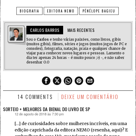
BIOGRAFIA
EDITORA NEMO
PÉNÉLOPE BAGIEU
CARLOS BARROS
MAIS RECENTES
Sou o
Carlos
e tenho várias paixões, como livros, gibis
(muitos gibis), filmes, séries e jogos (muitos jogos de PC e
consoles), fotografia, natação, praia e qualquer chance de
viajar para conhecer novos lugares e pessoas. Lamento o
dia ter apenas 24 horas - é muito pouco ;>) -, e não saber
desenhar O.O
14 COMMENTS
DEIXE UM COMENTÁRIO
SORTEIO + MELHORES DA BIENAL DO LIVRO DE SP
12 de agosto de 2018 às 7:30 pm
disse:
[…] de curiosidades sobre mulheres incríveis, em uma
edição caprichada da editora NEMO (resenha, aqui)? E