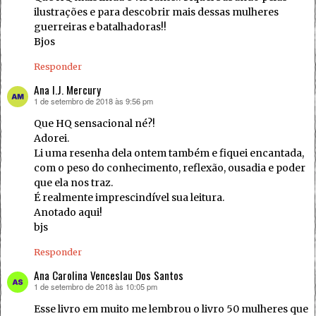
ilustrações e para descobrir mais dessas mulheres
guerreiras e batalhadoras!!
Bjos
Responder
Ana I.J. Mercury
1 de setembro de 2018 às 9:56 pm
disse:
Que HQ sensacional né?!
Adorei.
Li uma resenha dela ontem também e fiquei encantada,
com o peso do conhecimento, reflexão, ousadia e poder
que ela nos traz.
É realmente imprescindível sua leitura.
Anotado aqui!
bjs
Responder
Ana Carolina Venceslau Dos Santos
1 de setembro de 2018 às 10:05 pm
disse:
Esse livro em muito me lembrou o livro 50 mulheres que