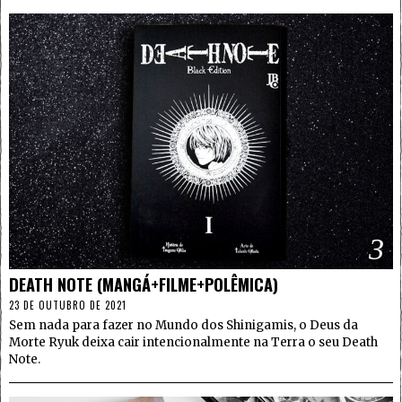
3
DEATH NOTE (MANGÁ+FILME+POLÊMICA)
23 DE OUTUBRO DE 2021
Sem nada para fazer no Mundo dos Shinigamis, o Deus da
Morte Ryuk deixa cair intencionalmente na Terra o seu Death
Note.