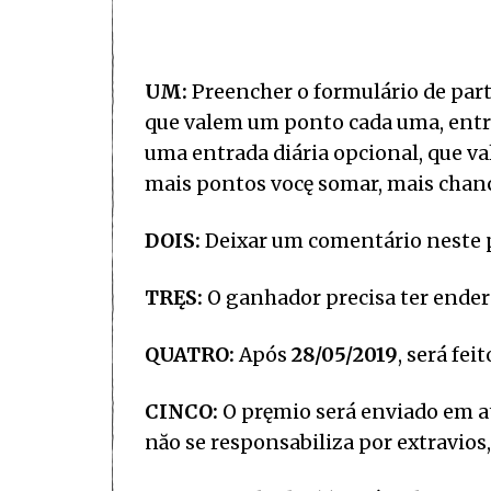
UM:
Preencher o formulário de part
que valem um ponto cada uma, entra
uma entrada diária opcional, que val
mais pontos vocę somar, mais chanc
DOIS:
Deixar um comentário neste 
TRĘS:
O ganhador precisa ter endere
QUATRO:
Após
28/05/2019
, será fei
CINCO:
O pręmio será enviado em até
năo se responsabiliza por extravios