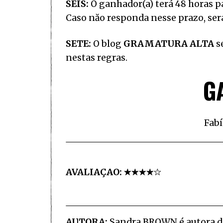
SEIS:
O ganhador(a) terá 48 horas pa
Caso năo responda nesse prazo, ser
SETE:
O blog
GRAMATURA ALTA
se
nestas regras.
G
Fabí
AVALIAÇAO:
AUTORA:
Sandra BROWN é autora de