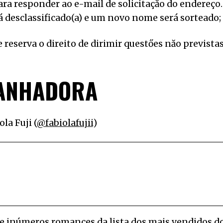
ra responder ao e-mail de solicitaçăo do endereço.
á desclassificado(a) e um novo nome será sorteado;
 reserva o direito de dirimir questőes năo prevista
ANHADORA
ola Fuji (
@fabiolafujii
)
 inúmeros romances da lista dos mais vendidos d