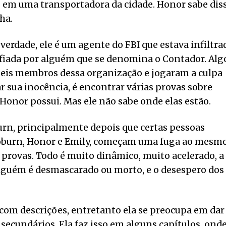
s em uma transportadora da cidade. Honor sabe dis
lha.
erdade, ele é um agente do FBI que estava infiltra
iada por alguém que se denomina o Contador. Alg
 seis membros dessa organização e jogaram a culpa
 sua inocência, é encontrar várias provas sobre
Honor possui. Mas ele não sabe onde elas estão.
rn, principalmente depois que certas pessoas
 Coburn, Honor e Emily, começam uma fuga ao mesm
rovas. Todo é muito dinâmico, muito acelerado, a
alguém é desmascarado ou morto, e o desespero dos
 com descrições, entretanto ela se preocupa em dar
ecundários. Ela faz isso em alguns capítulos, ond