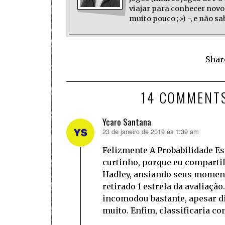
viajar para conhecer novo
muito pouco ;>) -, e não s
Shar
14 COMMENT
Ycaro Santana
23 de janeiro de 2019 às 1:39 am
disse:
Felizmente A Probabilidade Es
curtinho, porque eu comparti
Hadley, ansiando seus momento
retirado 1 estrela da avaliaçã
incomodou bastante, apesar di
muito. Enfim, classificaria c