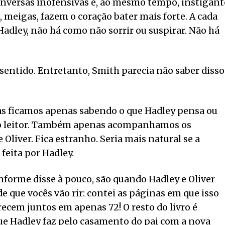
conversas inofensivas e, ao mesmo tempo, instigant
s, meigas, fazem o coração bater mais forte. A cada
Hadley, não há como não sorrir ou suspirar. Não há
sentido. Entretanto, Smith parecia não saber disso
mas ficamos apenas sabendo o que Hadley pensa ou
a o leitor. Também apenas acompanhamos os
Oliver. Fica estranho. Seria mais natural se a
feita por Hadley.
forme disse à pouco, são quando Hadley e Oliver
 de que vocês vão rir: contei as páginas em que isso
recem juntos em apenas 72! O resto do livro é
ue Hadley faz pelo casamento do pai com a nova