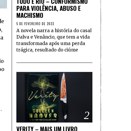
TUDO É RIO – CONFORMISMO
PARA VIOLÊNCIA, ABUSO E
MACHISMO
de
5 DE FEVEREIRO DE 2023
,
A novela narra a história do casal
Dalva e Venâncio, que tem a vida
 a
transformada após uma perda
trágica, resultado do ciúme
do
oo
…
2
VERITY – MAIS UM LIVRO