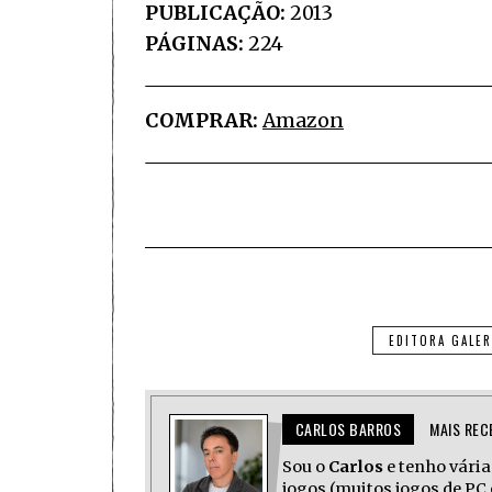
PUBLICAÇÃO:
2013
PÁGINAS:
224
COMPRAR:
Amazon
EDITORA GALER
CARLOS BARROS
MAIS REC
Sou o
Carlos
e tenho várias
jogos (muitos jogos de PC 