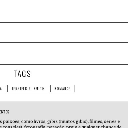
TAGS
A
JENNIFER E. SMITH
ROMANCE
ENTES
 paixões, como livros, gibis (muitos gibis), filmes, séries e
e consoles), fotografia, natação, praia e qualquer chance de