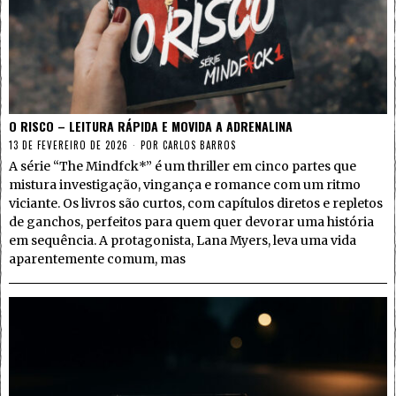
O RISCO – LEITURA RÁPIDA E MOVIDA A ADRENALINA
13 DE FEVEREIRO DE 2026
POR
CARLOS BARROS
A série “The Mindfck*” é um thriller em cinco partes que
mistura investigação, vingança e romance com um ritmo
viciante. Os livros são curtos, com capítulos diretos e repletos
de ganchos, perfeitos para quem quer devorar uma história
em sequência. A protagonista, Lana Myers, leva uma vida
aparentemente comum, mas