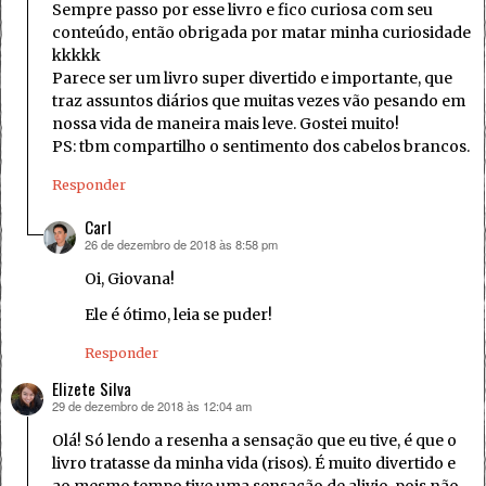
Sempre passo por esse livro e fico curiosa com seu
conteúdo, então obrigada por matar minha curiosidade
kkkkk
Parece ser um livro super divertido e importante, que
traz assuntos diários que muitas vezes vão pesando em
nossa vida de maneira mais leve. Gostei muito!
PS: tbm compartilho o sentimento dos cabelos brancos.
Responder
Carl
26 de dezembro de 2018 às 8:58 pm
disse:
Oi, Giovana!
Ele é ótimo, leia se puder!
Responder
Elizete Silva
29 de dezembro de 2018 às 12:04 am
disse:
Olá! Só lendo a resenha a sensação que eu tive, é que o
livro tratasse da minha vida (risos). É muito divertido e