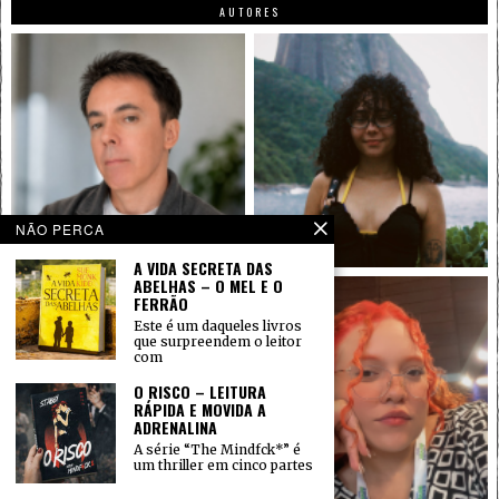
AUTORES
NÃO PERCA
A VIDA SECRETA DAS
ABELHAS – O MEL E O
FERRÃO
Este é um daqueles livros
que surpreendem o leitor
com
O RISCO – LEITURA
RÁPIDA E MOVIDA A
ADRENALINA
A série “The Mindfck*” é
um thriller em cinco partes