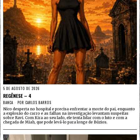
5 DE AGOSTO DE 2026
REGÊNESE – 4
BANCA
POR
CARLOS BARROS
Nico desperta no hospital e precisa enfrentar a morte do pai, enquanto
a explosão do carro e as falhas na investigação levantam suspeitas
sobre Ravi. Com Kira ao seu lado, ele tenta lidar com o luto e com a
chegada de Miah, que pode levá-lo para longe de Búzios.