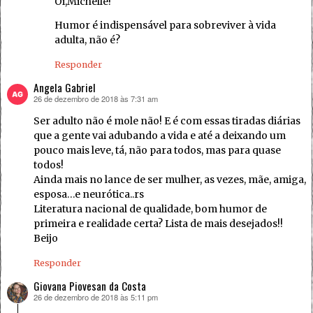
Oi,Michelle!
Humor é indispensável para sobreviver à vida
adulta, não é?
Responder
Angela Gabriel
26 de dezembro de 2018 às 7:31 am
disse:
Ser adulto não é mole não! E é com essas tiradas diárias
que a gente vai adubando a vida e até a deixando um
pouco mais leve, tá, não para todos, mas para quase
todos!
Ainda mais no lance de ser mulher, as vezes, mãe, amiga,
esposa…e neurótica..rs
Literatura nacional de qualidade, bom humor de
primeira e realidade certa? Lista de mais desejados!!
Beijo
Responder
Giovana Piovesan da Costa
26 de dezembro de 2018 às 5:11 pm
disse: