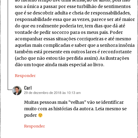
ao mesmo tempo tive uma sensação de alivio, pois não
sou a única a passar por esse turbilhão de sentimentos
que é se descobrir adulta e cheia de responsabilidades,
responsabilidade essa que as vezes, parece ser até maior
do que eu realmente poderia ter, tem dias que dá até
vontade de pedir socorro para os meus pais. Poder
acompanhar essas situações corriqueiras e até mesmo
aquelas mais complicadas e saber que a senhora insônia
também está presente em outros lares é reconfortante
(acho que não estou tão perdida assim). As ilustrações
dão um toque ainda mais especial ao livro.
Responder
Carl
29 de dezembro de 2018 às 10:13 am
disse:
Muitas pessoas mais “velhas” vão se identificar
muito com as histórias da autora. Leia mesmo se
puder
Responder