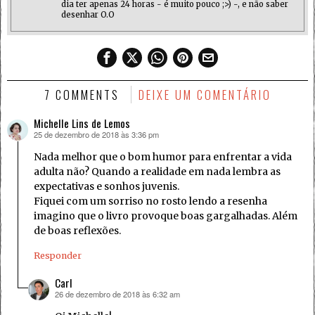
dia ter apenas 24 horas - é muito pouco ;>) -, e não saber
desenhar O.O
7 COMMENTS
DEIXE UM COMENTÁRIO
Michelle Lins de Lemos
25 de dezembro de 2018 às 3:36 pm
disse:
Nada melhor que o bom humor para enfrentar a vida
adulta não? Quando a realidade em nada lembra as
expectativas e sonhos juvenis.
Fiquei com um sorriso no rosto lendo a resenha
imagino que o livro provoque boas gargalhadas. Além
de boas reflexões.
Responder
Carl
26 de dezembro de 2018 às 6:32 am
disse: