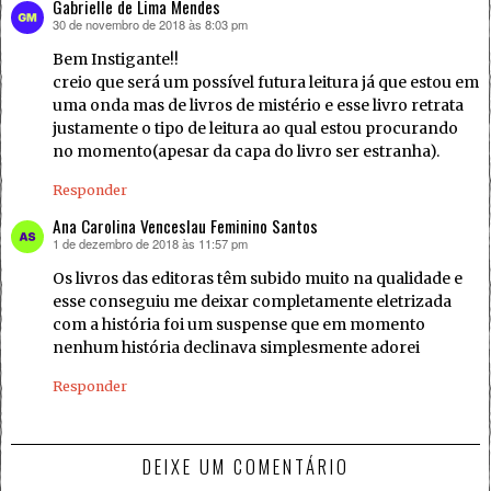
Gabrielle de Lima Mendes
30 de novembro de 2018 às 8:03 pm
disse:
Bem Instigante!!
creio que será um possível futura leitura já que estou em
uma onda mas de livros de mistério e esse livro retrata
justamente o tipo de leitura ao qual estou procurando
no momento(apesar da capa do livro ser estranha).
Responder
Ana Carolina Venceslau Feminino Santos
1 de dezembro de 2018 às 11:57 pm
disse:
Os livros das editoras têm subido muito na qualidade e
esse conseguiu me deixar completamente eletrizada
com a história foi um suspense que em momento
nenhum história declinava simplesmente adorei
Responder
DEIXE UM COMENTÁRIO