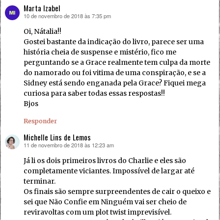
Marta Izabel
10 de novembro de 2018 às 7:35 pm
disse:
Oi, Nátalia!!
Gostei bastante da indicação do livro, parece ser uma
história cheia de suspense e mistério, fico me
perguntando se a Grace realmente tem culpa da morte
do namorado ou foi vitima de uma conspiração, e se a
Sidney está sendo enganada pela Grace? Fiquei mega
curiosa para saber todas essas respostas!!
Bjos
Responder
Michelle Lins de Lemos
11 de novembro de 2018 às 12:23 am
disse:
Já li os dois primeiros livros do Charlie e eles são
completamente viciantes. Impossível de largar até
terminar.
Os finais são sempre surpreendentes de cair o queixo e
sei que Não Confie em Ninguém vai ser cheio de
reviravoltas com um plot twist imprevisível.