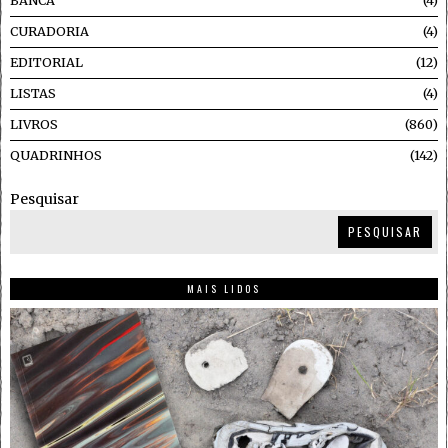
BANCA
4
CURADORIA
4
EDITORIAL
12
LISTAS
4
LIVROS
860
QUADRINHOS
142
Pesquisar
PESQUISAR
MAIS LIDOS