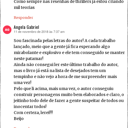
Como sempre nas resenhas de thrillers já estou criando
mil teorias
Responder
Angela Gabriel
11 de novembro de 2018 às 7:37 am
disse:
Sou fascinada pelas letras do autor! A cada trabalho
lançado, meio que a gente já fica esperando algo
mirabolante e explosivo e ele tem conseguido se manter
neste patamar!
Ainda não consegui ler este último trabalho do autor,
mas o livro já está na lista de desejados tem um
tempinho e não vejo a hora de me surpreender mais
uma vez!
Pelo que li acima, mais uma vez, o autor conseguiu
construir personagens muito bem elaborados e claro, o
jeitinho todo dele de fazer a gente suspeitar de todos ou
inocentar todos!
Com certeza, lerei!!!
Beijo