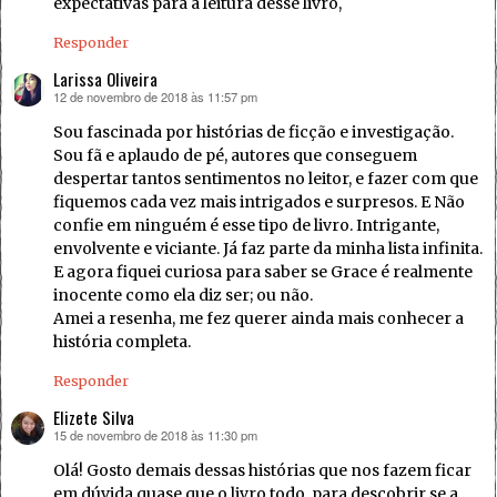
expectativas para a leitura desse livro,
Responder
Larissa Oliveira
12 de novembro de 2018 às 11:57 pm
disse:
Sou fascinada por histórias de ficção e investigação.
Sou fã e aplaudo de pé, autores que conseguem
despertar tantos sentimentos no leitor, e fazer com que
fiquemos cada vez mais intrigados e surpresos. E Não
confie em ninguém é esse tipo de livro. Intrigante,
envolvente e viciante. Já faz parte da minha lista infinita.
E agora fiquei curiosa para saber se Grace é realmente
inocente como ela diz ser; ou não.
Amei a resenha, me fez querer ainda mais conhecer a
história completa.
Responder
Elizete Silva
15 de novembro de 2018 às 11:30 pm
disse:
Olá! Gosto demais dessas histórias que nos fazem ficar
em dúvida quase que o livro todo, para descobrir se a