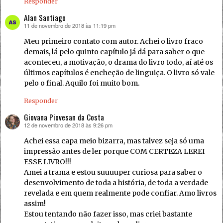
Responder
Alan Santiago
11 de novembro de 2018 às 11:19 pm
disse:
Meu primeiro contato com autor. Achei o livro fraco
demais, lá pelo quinto capítulo já dá para saber o que
aconteceu, a motivação, o drama do livro todo, aí até os
últimos capítulos é encheção de linguiça. O livro só vale
pelo o final. Aquilo foi muito bom.
Responder
Giovana Piovesan da Costa
12 de novembro de 2018 às 9:26 pm
disse:
Achei essa capa meio bizarra, mas talvez seja só uma
impressão antes de ler porque COM CERTEZA LEREI
ESSE LIVRO!!!
Amei a trama e estou suuuuper curiosa para saber o
desenvolvimento de toda a história, de toda a verdade
revelada e em quem realmente pode confiar. Amo livros
assim!
Estou tentando não fazer isso, mas criei bastante