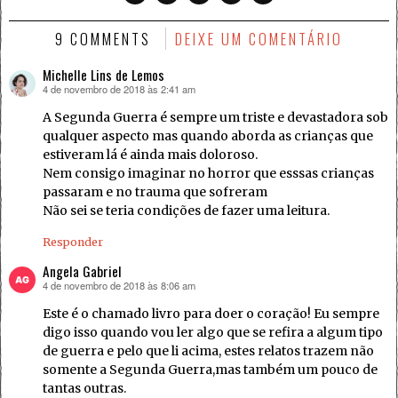
9 COMMENTS
DEIXE UM COMENTÁRIO
Michelle Lins de Lemos
4 de novembro de 2018 às 2:41 am
disse:
A Segunda Guerra é sempre um triste e devastadora sob
qualquer aspecto mas quando aborda as crianças que
estiveram lá é ainda mais doloroso.
Nem consigo imaginar no horror que esssas crianças
passaram e no trauma que sofreram
Não sei se teria condições de fazer uma leitura.
Responder
Angela Gabriel
4 de novembro de 2018 às 8:06 am
disse:
Este é o chamado livro para doer o coração! Eu sempre
digo isso quando vou ler algo que se refira a algum tipo
de guerra e pelo que li acima, estes relatos trazem não
somente a Segunda Guerra,mas também um pouco de
tantas outras.