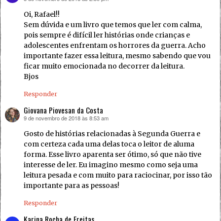
Oi, Rafael!!
Sem dúvida e um livro que temos que ler com calma,
pois sempre é difícil ler histórias onde crianças e
adolescentes enfrentam os horrores da guerra. Acho
importante fazer essa leitura, mesmo sabendo que vou
ficar muito emocionada no decorrer da leitura.
Bjos
Responder
Giovana Piovesan da Costa
9 de novembro de 2018 às 8:53 am
disse:
Gosto de histórias relacionadas à Segunda Guerra e
com certeza cada uma delas toca o leitor de aluma
forma. Esse livro aparenta ser ótimo, só que não tive
interesse de ler. Eu imagino mesmo como seja uma
leitura pesada e com muito para raciocinar, por isso tão
importante para as pessoas!
Responder
Karina Rocha de Freitas