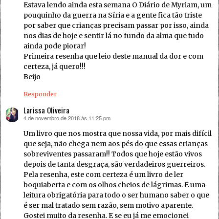
Estava lendo ainda esta semana O Diário de Myriam, um
pouquinho da guerra na Síria e a gente fica tão triste
por saber que crianças precisam passar por isso, ainda
nos dias de hoje e sentir lá no fundo da alma que tudo
ainda pode piorar!
Primeira resenha que leio deste manual da dor e com
certeza, já quero!!!
Beijo
Responder
Larissa Oliveira
4 de novembro de 2018 às 11:25 pm
disse:
Um livro que nos mostra que nossa vida, por mais difícil
que seja, não chega nem aos pés do que essas crianças
sobreviventes passaram!! Todos que hoje estão vivos
depois de tanta desgraça, são verdadeiros guerreiros.
Pela resenha, este com certeza é um livro de ler
boquiaberta e com os olhos cheios de lágrimas. E uma
leitura obrigatória para todo o ser humano saber o que
é ser mal tratado sem razão, sem motivo aparente.
Gostei muito da resenha. E se eu já me emocionei