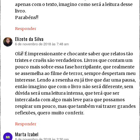
apenas com o texto, imagino como será a leitura desse
livro.
Parabéns!!
Responder
Elizete da Silva
6 de novembro de 2018 às 7:48 am
disse:
Olá! É impressionante e chocante saber que relatos tão
tristes e cruéis são verdadeiros. Livros que contam um
pouco mais sobre essa fase horripilante, que realmente
se assemelha ao filme de terror, sempre despertam meu
interesse. Lendo a resenha eu já tive que dar uma pausa,
então imagino que com o livro não será diferente, sem
dúvida será uma leitura intensa, que terá que ser
intercalada com algo mais leve para que possamos
respirar um pouco, mas que também vai trazer grandes
reflexões, quero muito conferir.
Responder
Marta Izabel
8 de novembro de 2018 às 2:30 pm
disse: