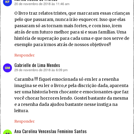
20 de novembro de 2018 às 11:46 am
disse:
O livro traz relatos tristes, que marcaram essas crianças
pelo que passaram, nunca irão esquecer. Isso que elas
passaram só as tornam mais fortes, e com isso, irem
atrás de um futuro melhor para si e suas famílias. Uma
história de superação para cada uma e que nos serve de
exemplo para irmos atrás de nossos objetivos!!
Responder
Gabrielle de Lima Mendes
29 de novembro de 2018 às 6:09 pm
disse:
Caramba !!! fiquei emocionada só em ler a resenha
imagina se eu ler o livro,e pela discrição dada, aparenta
ser uma historia bem chocante e emocionantes que faz
você chorar horrores lendo. Gostei bastante da mesma
e a resenha dada ajudou bastante nesse instiga na
leitura.
Responder
Ana Carolina Venceslau Feminino Santos