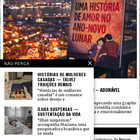
NÃO PERCA
HISTÓRIAS DE MULHERES
CASADAS — TALVEZ
23 DE JULHO DE 2026
TRAIÇÕES DEMAIS
UMA HISTÓRIA DE AMOR NO ANO-NOVO LUNAR – ADORÁVEL
“Histórias de mulheres
casadas” é um romance
QUADRINHOS
POR
CARLOS BARROS
sobre desejo e
Li “Uma história de amor no Ano-Novo Lunar” esperando uma graphic
novel juvenil apoiada sobretudo no apelo de uma comédia romântica
ILHAS SUSPENSAS —
sazonal. O que encontrei foi uma obra mais ampla e emocionalmente
SUSTENTAÇÃO DA VIDA
mais densa do que essa embalagem sugere.
“Ilhas suspensas”
acompanha Mariana, uma
pesquisadora brasileira que
SOBRE NÓS
se muda
Gramatura Alta é um jornal cultural dedicado ao universo de
livros,